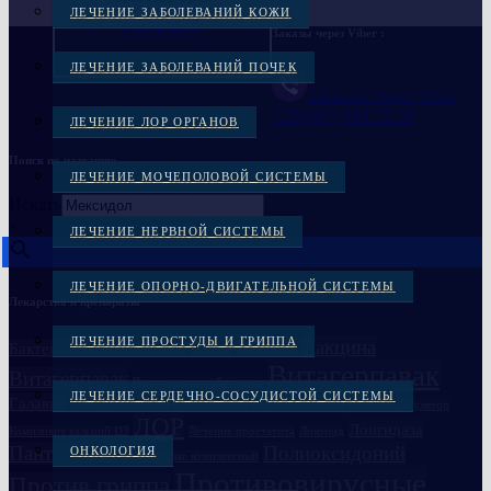
ЛЕЧЕНИЕ ЗАБОЛЕВАНИЙ КОЖИ
В КОРЗИНУ
Заказы через Viber :
ЛЕЧЕНИЕ ЗАБОЛЕВАНИЙ ПОЧЕК
Заказать через Viber
+38(097)-869-72-38
ЛЕЧЕНИЕ ЛОР ОРГАНОВ
Поиск по названию
ЛЕЧЕНИЕ МОЧЕПОЛОВОЙ СИСТЕМЫ
Искать
×
ЛЕЧЕНИЕ НЕРВНОЙ СИСТЕМЫ
ЛЕЧЕНИЕ ОПОРНО-ДВИГАТЕЛЬНОЙ СИСТЕМЫ
Лекарства и препараты
ЛЕЧЕНИЕ ПРОСТУДЫ И ГРИППА
Вакцина
Бактериофаги в Украине
Вакцина
Бивалос
Витагерпавак
Витагерпавак
Вакцина антирабическая
ЛЕЧЕНИЕ СЕРДЕЧНО-СОСУДИСТОЙ СИСТЕМЫ
Галавит
Глазные препараты
Дисбактериоз
Иммуноглобулин
Иммуномодулятор
ЛОР
Лонгидаза
Компливит кальций D3
Лечение простатита
Ликопид
Пантогам
Полиоксидоний
ОНКОЛОГИЯ
Пиобактериофаг комплексный
Противовирусные
Против гриппа