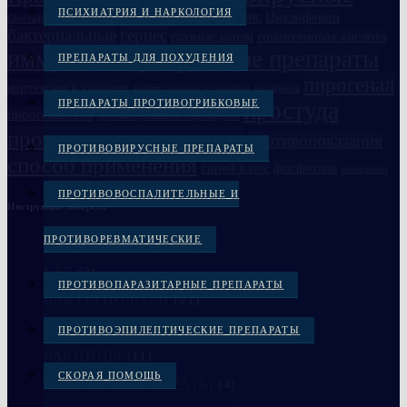
ПСИХИАТРИЯ И НАРКОЛОГИЯ
Семаглутид
Тримедат
Циклоферон
Секстафаг
Сыворотка
ЦНС
бактериальные
герпес
глазные капли
гопантеновая кислота
иммуностимулирующие препараты
ПРЕПАРАТЫ ДЛЯ ПОХУДЕНИЯ
пирогенал
кортексин в украине
купить вакцину от герпеса
от герпеса
ПРЕПАРАТЫ ПРОТИВОГРИБКОВЫЕ
простуда
пирогенал 100
при бактериальном эндокардите
противовоспалительные
противопоказания
ПРОТИВОВИРУСНЫЕ ПРЕПАРАТЫ
способ применения
спрей в нос
фосфоглив
эмоксипин
ПРОТИВОВОСПАЛИТЕЛЬНЫЕ И
Инструкции лекарств
ПРОТИВОРЕВМАТИЧЕСКИЕ
АКЦИОННАЯ ЦЕНА
(1)
БАД
(2)
ПРОТИВОПАРАЗИТАРНЫЕ ПРЕПАРАТЫ
БАКТЕРИОФАГИ
(21)
БАКТЕРИОФАГИ «МИКРО ГЕН»
(19)
ПРОТИВОЭПИЛЕПТИЧЕСКИЕ ПРЕПАРАТЫ
ВАКЦИНЫ
(11)
СКОРАЯ ПОМОЩЬ
ГЛАЗНЫЕ ПРЕПАРАТЫ
(4)