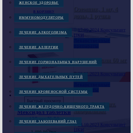
1,400.00
грн.
ЖЕНСКОЕ ЗДОРОВЬЕ
Оземпик, 1 мг, 4
В КОРЗИНУ
дозы, 1 ручка
ИММУНОМОДУЛЯТОРЫ
17.09.2024
Консультант
ЛЕЧЕНИЕ АЛКОГОЛИЗМА
ЦКИ
Лекарственные
препараты
ЛЕЧЕНИЕ АЛЛЕРГИИ
Мидзо, капли 60 мг
ЛЕЧЕНИЕ ГОРМОНАЛЬНЫХ НАРУШЕНИЙ
21.11.2023
Консультант
ЛЕЧЕНИЕ ДЫХАТЕЛЬНЫХ ПУТЕЙ
ЦКИ
Лекарственные
препараты
ЛЕЧЕНИЕ КРОВЕНОСНОЙ СИСТЕМЫ
Быстрый просмотр
Гепон 2мг 1 шт.
Лечение нервной системы
ЛЕЧЕНИЕ ЖЕЛУДОЧНО-КИШЕЧНОГО ТРАКТА
лиофилизат
Мексидол таблетки
125 мг №50
ЛЕЧЕНИЕ ЗАБОЛЕВАНИЙ ГЛАЗ
04.10.2023
Консультант
ЦКИ
1,400.00
грн.