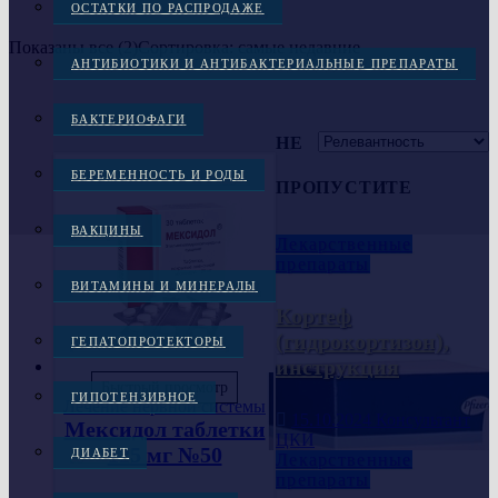
ОСТАТКИ ПО РАСПРОДАЖЕ
Показаны все (2)
Сортировка: самые недавние
АНТИБИОТИКИ И АНТИБАКТЕРИАЛЬНЫЕ ПРЕПАРАТЫ
БАКТЕРИОФАГИ
НЕ
БЕРЕМЕННОСТЬ И РОДЫ
ПРОПУСТИТЕ
ВАКЦИНЫ
Лекарственные
препараты
ВИТАМИНЫ И МИНЕРАЛЫ
Кортеф
(гидрокортизон),
ГЕПАТОПРОТЕКТОРЫ
инструкция
Быстрый просмотр
ГИПОТЕНЗИВНОЕ
Лечение нервной системы
15.10.2024
Консультант
Мексидол таблетки
ЦКИ
125 мг №50
ДИАБЕТ
Лекарственные
препараты