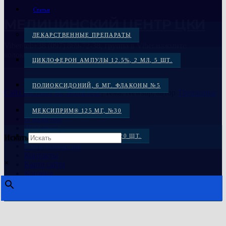
Статьи
МЕДИЦИНСКИЙ ЦЕНТР ЦКИ
ЛЕКАРСТВЕННЫЕ ПРЕПАРАТЫ
Viber/tel:+38 (097) 869-72-38, группа в Viber,нажмите
колокольчик справа
ЦИКЛОФЕРОН АМПУЛЫ 12.5%, 2 МЛ, 5 ШТ.
ПОЛИОКСИДОНИЙ, 6 МГ. ФЛАКОНЫ №5
Сайт работает на WordPress
|
Тема: Newsup, автор
Themeansar
Главная
МЕКСИПРИМ® 125 МГ, №30
В наличии
Под заказ
Распродажа
МЕКСИКОР КАПС. 100 МГ: 20 ШТ.
Искать
Сотрудничество
Контакты
МЕКСИДОЛ, ТАБ. 125 МГ №30
×
Карта сайта
Корзина
МЕКСИДОЛ ТАБ. 125 МГ №50
ЦИКЛОФЕРОН, ТАБ. №50