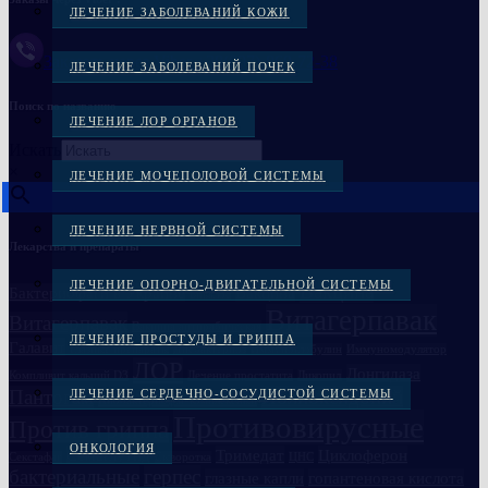
ЛЕЧЕНИЕ ЗАБОЛЕВАНИЙ КОЖИ
Заказать через Viber +38(097)-869-72-38
ЛЕЧЕНИЕ ЗАБОЛЕВАНИЙ ПОЧЕК
Поиск по названию
ЛЕЧЕНИЕ ЛОР ОРГАНОВ
Искать
×
ЛЕЧЕНИЕ МОЧЕПОЛОВОЙ СИСТЕМЫ
ЛЕЧЕНИЕ НЕРВНОЙ СИСТЕМЫ
Лекарства и препараты
ЛЕЧЕНИЕ ОПОРНО-ДВИГАТЕЛЬНОЙ СИСТЕМЫ
Вакцина
Бактериофаги в Украине
Вакцина
Бивалос
Витагерпавак
Витагерпавак
Вакцина антирабическая
ЛЕЧЕНИЕ ПРОСТУДЫ И ГРИППА
Галавит
Глазные препараты
Дисбактериоз
Иммуноглобулин
Иммуномодулятор
ЛОР
Лонгидаза
Компливит кальций D3
Лечение простатита
Ликопид
Пантогам
Полиоксидоний
ЛЕЧЕНИЕ СЕРДЕЧНО-СОСУДИСТОЙ СИСТЕМЫ
Пиобактериофаг комплексный
Противовирусные
Против гриппа
ОНКОЛОГИЯ
Семаглутид
Тримедат
Циклоферон
Секстафаг
Сыворотка
ЦНС
бактериальные
герпес
глазные капли
гопантеновая кислота