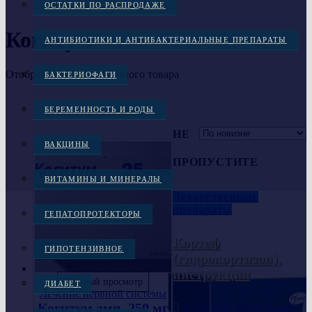
ОСТАТКИ ПО РАСПРОДАЖЕ
Когитум
АНТИБИОТИКИ И АНТИБАКТЕРИАЛЬНЫЕ ПРЕПАРАТЫ
Отображение единственного товара
БАКТЕРИОФАГИ
БЕРЕМЕННОСТЬ И РОДЫ
НЕ
ВАКЦИНЫ
ПРОПУСТИТЕ
ВИТАМИНЫ И МИНЕРАЛЫ
Лекарственные
препараты
ГЕПАТОПРОТЕКТОРЫ
Кортеф
ГИПОТЕНЗИВНОЕ
(гидрокортизон),
инструкция
Быстрый просмотр
ДИАБЕТ
Лечение нервной системы
Когитум амп. 250 мг
15.10.2024
Консультант