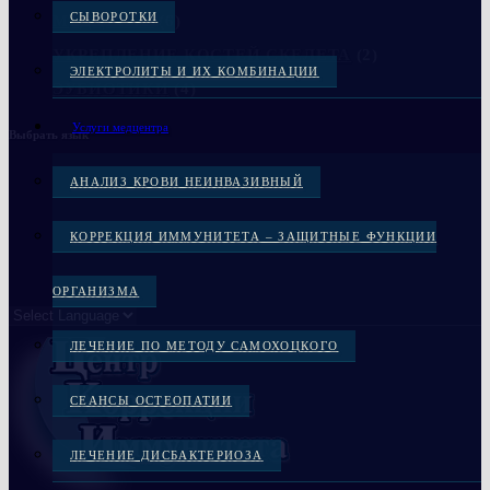
СЫВОРОТКИ
МЕДЦЕНТР
(6)
УКРЕПЛЕНИЕ КОСТЕЙ СКЕЛЕТА
(2)
ЭЛЕКТРОЛИТЫ И ИХ КОМБИНАЦИИ
ЭУБИОТИКИ
(4)
Услуги медцентра
Выбрать язык
АНАЛИЗ КРОВИ НЕИНВАЗИВНЫЙ
КОРРЕКЦИЯ ИММУНИТЕТА – ЗАЩИТНЫЕ ФУНКЦИИ
ОРГАНИЗМА
ЛЕЧЕНИЕ ПО МЕТОДУ САМОХОЦКОГО
СЕАНСЫ ОСТЕОПАТИИ
ЛЕЧЕНИЕ ДИСБАКТЕРИОЗА