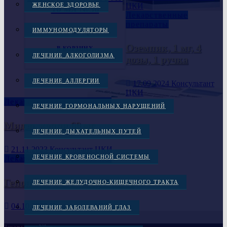
ЦКИ
ЖЕНСКОЕ ЗДОРОВЬЕ
10 мл №30
Лекарственные
препараты
6,200.00
грн.
ИММУНОМОДУЛЯТОРЫ
Оземпик, 1 мг, 4
В КОРЗИНУ
ЛЕЧЕНИЕ АЛКОГОЛИЗМА
дозы, 1 ручка
ЛЕЧЕНИЕ АЛЛЕРГИИ
17.09.2024
Консультант
ЦКИ
Лекарственные препараты
ЛЕЧЕНИЕ ГОРМОНАЛЬНЫХ НАРУШЕНИЙ
Мидзо, капли 60 мг
ЛЕЧЕНИЕ ДЫХАТЕЛЬНЫХ ПУТЕЙ
21.11.2023
Консультант ЦКИ
ЛЕЧЕНИЕ КРОВЕНОСНОЙ СИСТЕМЫ
Лекарственные препараты
Гепон 2мг 1 шт. лиофилизат
ЛЕЧЕНИЕ ЖЕЛУДОЧНО-КИШЕЧНОГО ТРАКТА
04.10.2023
Консультант ЦКИ
ЛЕЧЕНИЕ ЗАБОЛЕВАНИЙ ГЛАЗ
Заказы через Viber :