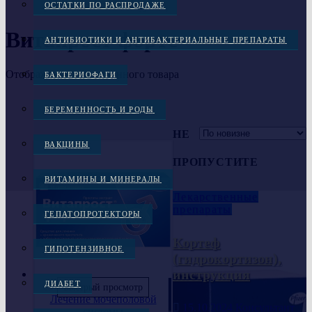
ОСТАТКИ ПО РАСПРОДАЖЕ
Витапрост форте
АНТИБИОТИКИ И АНТИБАКТЕРИАЛЬНЫЕ ПРЕПАРАТЫ
Отображение единственного товара
БАКТЕРИОФАГИ
БЕРЕМЕННОСТЬ И РОДЫ
НЕ
ВАКЦИНЫ
ПРОПУСТИТЕ
ВИТАМИНЫ И МИНЕРАЛЫ
Лекарственные
препараты
ГЕПАТОПРОТЕКТОРЫ
Кортеф
ГИПОТЕНЗИВНОЕ
(гидрокортизон),
инструкция
ДИАБЕТ
Быстрый просмотр
Лечение мочеполовой
15.10.2024
Консультант
системы