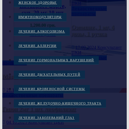
ЦКИ
ЖЕНСКОЕ ЗДОРОВЬЕ
Витапрост форте,
Лекарственные
суп. 20 мг 10 шт
препараты
ИММУНОМОДУЛЯТОРЫ
1,200.00
грн.
Оземпик, 1 мг, 4
ЛЕЧЕНИЕ АЛКОГОЛИЗМА
дозы, 1 ручка
ЧИТАТЬ ДАЛЕЕ
ЛЕЧЕНИЕ АЛЛЕРГИИ
17.09.2024
Консультант
ЦКИ
Лекарственные
ЛЕЧЕНИЕ ГОРМОНАЛЬНЫХ НАРУШЕНИЙ
препараты
ЛЕЧЕНИЕ ДЫХАТЕЛЬНЫХ ПУТЕЙ
Мидзо, капли 60 мг
ЛЕЧЕНИЕ КРОВЕНОСНОЙ СИСТЕМЫ
21.11.2023
Консультант ЦКИ
Лекарственные препараты
ЛЕЧЕНИЕ ЖЕЛУДОЧНО-КИШЕЧНОГО ТРАКТА
Гепон 2мг 1 шт. лиофилизат
ЛЕЧЕНИЕ ЗАБОЛЕВАНИЙ ГЛАЗ
04.10.2023
Консультант ЦКИ