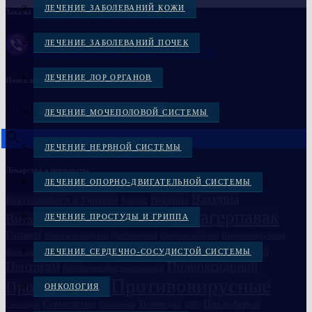
ЛЕЧЕНИЕ ЗАБОЛЕВАНИЙ КОЖИ
Заказы через Viber :
ЛЕЧЕНИЕ ЗАБОЛЕВАНИЙ ПОЧЕК
Заказать через Viber +38(097)-869-72-38
ЛЕЧЕНИЕ ЛОР ОРГАНОВ
Поиск по названию
Искать
ЛЕЧЕНИЕ МОЧЕПОЛОВОЙ СИСТЕМЫ
×
ЛЕЧЕНИЕ НЕРВНОЙ СИСТЕМЫ
Лекарства и препараты
ЛЕЧЕНИЕ ОПОРНО-ДВИГАТЕЛЬНОЙ СИСТЕМЫ
Вакцина
Бактериофаги в Украине
Вакцина
Бивалос
Витагерпавак
Витагерпавак
ЛЕЧЕНИЕ ПРОСТУДЫ И ГРИППА
Вакцина антирабическая
Галавит
Глазные препараты
Дисбактериоз
Иммуноглобулин
Иммуномодулятор
ЛОР
Лонгидаза
ЛЕЧЕНИЕ СЕРДЕЧНО-СОСУДИСТОЙ СИСТЕМЫ
Компливит кальций D3
Лечение простатита
Ликопид
Пантогам
Полиоксидоний
Пиобактериофаг комплексный
Противовирусные
Против гриппа
ОНКОЛОГИЯ
Семаглутид
Тримедат
Циклоферон
Секстафаг
Сыворотка
ЦНС