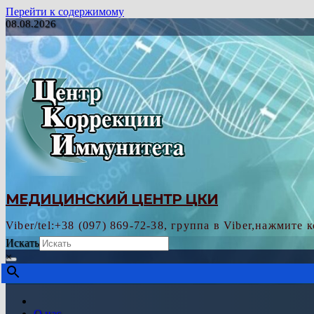
Перейти к содержимому
08.08.2026
МЕДИЦИНСКИЙ ЦЕНТР ЦКИ
Viber/tel:+38 (097) 869-72-38, группа в Viber,нажмите 
Искать
×
О нас