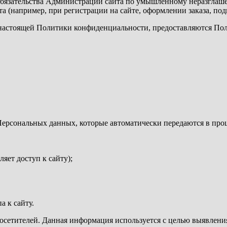
обязательства Администрации сайта по умышленному неразглаш
 (например, при регистрации на сайте, оформлении заказа, подп
х настоящей Политики конфиденциальности, предоставляются По
Персональных данных, которые автоматически передаются в проц
яет доступ к сайту);
а к сайту.
х посетителей. Данная информация используется с целью выявлен