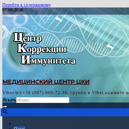
Перейти к содержимому
07.08.2026
МЕДИЦИНСКИЙ ЦЕНТР ЦКИ
Viber/tel:+38 (097) 869-72-38, группа в Viber,нажмите 
Искать
×
О нас