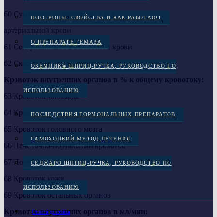
60 Суммарное содержание СО2 в
НООТРОПЫ: СВОЙСТВА И КАК РАБОТАЮТ
артериальной крови
О ПРЕПАРАТЕ ГЕМАЗА
61 Содержание СО2 в венозной крови
62 Скорость продукции СО2
ОЗЕМПИК® ШПРИЦ-РУЧКА, РУКОВОДСТВО ПО
Кровоток внутренних органов в % к общему кровотоку:
ИСПОЛЬЗОВАНИЮ
63 Кровоток миокарда
64 Кровоток скелетных мышц
ПОСЛЕДСТВИЯ ГОРМОНАЛЬНЫХ ПРЕПАРАТОВ
65 Кровоток головного мозга
САМОХОЦКИЙ МЕТОД ЛЕЧЕНИЯ
66 Печёночно-портальный кровоток
67 Почечный кровоток
СЕДЖАРО ШПРИЦ-РУЧКА, РУКОВОДСТВО ПО
68 Кровоток кожи
ИСПОЛЬЗОВАНИЮ
69 Кровоток остальных органов
Кровоток внутренних органов в мл/мин:
Оплата/доставка