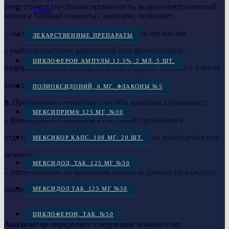
энергетическую сбалансированность, водно-электролитный
Статьи
обмен и газовый гомеостаз, комплекс позволяет:
– оценить компенсаторные возможности организма.
ЛЕКАРСТВЕННЫЕ ПРЕПАРАТЫ
– выбрать наиболее адекватный вид физиотерапии,
ЦИКЛОФЕРОН АМПУЛЫ 12.5%, 2 МЛ, 5 ШТ.
информационные методы лечения и другое лечение с учетом
этиологии и патогенеза заболеваний.
ПОЛИОКСИДОНИЙ, 6 МГ. ФЛАКОНЫ №5
9.
Программно-сервисные способы комплекса позволяют:
МЕКСИПРИМ® 125 МГ, №30
– фиксировать изменения в состоянии организма и
отдельных его органов и систем в динамике наблюдения или
МЕКСИКОР КАПС. 100 МГ: 20 ШТ.
лечения;
МЕКСИДОЛ, ТАБ. 125 МГ №30
– распечатывать на бумажный носитель данные по каждому
пациенту.
МЕКСИДОЛ ТАБ. 125 МГ №50
ЦИКЛОФЕРОН, ТАБ. №50
Анализатор определяет следующие показатели: