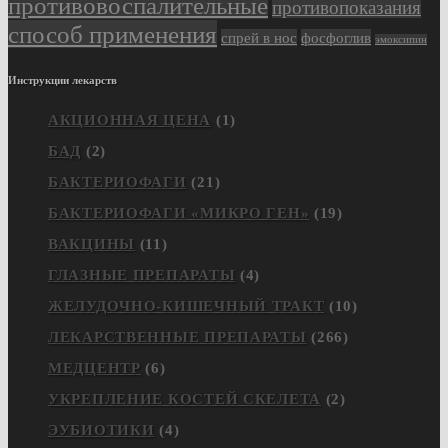
противовоспалительные
противопоказания
способ применения
спрей в нос
фосфоглив
эмоксипин
Инструкции лекарств
АКЦИОННАЯ ЦЕНА
(1)
БАД
(2)
БАКТЕРИОФАГИ
(21)
БАКТЕРИОФАГИ «МИКРО ГЕН»
(19)
ВАКЦИНЫ
(11)
ГЛАЗНЫЕ ПРЕПАРАТЫ
(4)
ЖЕЛУДОЧНО-КИШЕЧНЫЙ ТРАКТ
(10)
ЛЕКАРСТВЕННЫЕ ПРЕПАРАТЫ
(266)
МЕДЦЕНТР
(6)
УКРЕПЛЕНИЕ КОСТЕЙ СКЕЛЕТА
(2)
ЭУБИОТИКИ
(4)