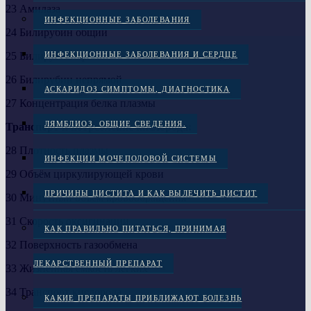
23 Амилаза
ИНФЕКЦИОННЫЕ ЗАБОЛЕВАНИЯ
24 Билирубин общий
ИНФЕКЦИОННЫЕ ЗАБОЛЕВАНИЯ И СЕРДЦЕ
25 Билирубин прямой
26 Билирубин непрямой
АСКАРИДОЗ СИМПТОМЫ, ДИАГНОСТИКА
27 Концентрация белка плазмы
ЛЯМБЛИОЗ. ОБЩИЕ СВЕДЕНИЯ.
Транспорт и потребление кислорода:
28 Плотность плазмы
ИНФЕКЦИИ МОЧЕПОЛОВОЙ СИСТЕМЫ
29 Объём циркулирующей крови
ПРИЧИНЫ ЦИСТИТА И КАК ВЫЛЕЧИТЬ ЦИСТИТ
30 Минутный объём кровообращения
31 Скорость оксигинации
КАК ПРАВИЛЬНО ПИТАТЬСЯ, ПРИНИМАЯ
32 Поверхность газообмена
ЛЕКАРСТВЕННЫЙ ПРЕПАРАТ
33 Жизненная ёмкость лёгких
34 Транспорт кислорода
КАКИЕ ПРЕПАРАТЫ ПРИБЛИЖАЮТ БОЛЕЗНЬ