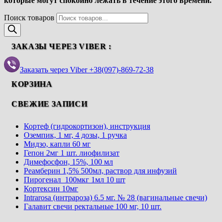
которые могут спокойно лежать в течение этого времени.
Поиск товаров
ЗАКАЗЫ ЧЕРЕЗ VIBER :
Заказать через Viber +38(097)-869-72-38
КОРЗИНА
СВЕЖИЕ ЗАПИСИ
Кортеф (гидрокортизон), инструкция
Оземпик, 1 мг, 4 дозы, 1 ручка
Мидзо, капли 60 мг
Гепон 2мг 1 шт. лиофилизат
Димефосфон, 15%, 100 мл
Реамберин 1,5% 500мл, раствор для инфузий
Пирогенал 100мкг 1мл 10 шт
Кортексин 10мг
Intrarosa (интрароза) 6.5 мг. № 28 (вагинальные свечи)
Галавит свечи ректальные 100 мг, 10 шт.