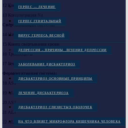
12 Концентрация K
ГЕРПЕС — ЛЕЧЕНИЕ
13 Концентрация Na
ГЕРПЕС ГЕНИТАЛЬНЫЙ
Свёртывающая система:
14 Начало свёртывания крови
ВИРУС ГЕРПЕСА ВЕСНОЙ
15 Конец свёртывания крови
ДЕПРЕССИЯ – ПРИЧИНЫ. ЛЕЧЕНИЕ ДЕПРЕССИИ
16 Тромбоциты
17 Гематокрит
ЗАБОЛЕВАНИЕ ДИСБАКТЕРИОЗ
Ферментативная система:
ДИСБАКТЕРИОЗ ОСНОВНЫЕ ПРИНЦИПЫ
18 AST
19 ALT
ЛЕЧЕНИЕ ДИСБАКТЕРИОЗА
20 AST
ДИСБАКТЕРИОЗ СЛИЗИСТЫХ ОБОЛОЧЕК
21 ALT
22 ALT/AST
НА ЧТО ВЛИЯЕТ МИКРОФЛОРА КИШЕЧНИКА ЧЕЛОВЕКА