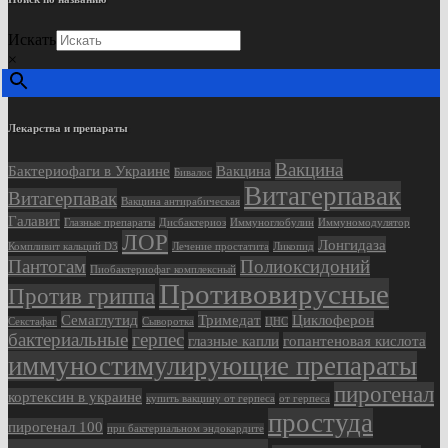
Искать
×
Лекарства и препараты
Вакцина
Бактериофаги в Украине
Вакцина
Бивалос
Витагерпавак
Витагерпавак
Вакцина антирабическая
Галавит
Глазные препараты
Дисбактериоз
Иммуноглобулин
Иммуномодулятор
ЛОР
Лонгидаза
Компливит кальций D3
Лечение простатита
Ликопид
Пантогам
Полиоксидоний
Пиобактериофаг комплексный
Противовирусные
Против гриппа
Семаглутид
Тримедат
Циклоферон
Секстафаг
Сыворотка
ЦНС
бактериальные
герпес
глазные капли
гопантеновая кислота
иммуностимулирующие препараты
пирогенал
кортексин в украине
купить вакцину от герпеса
от герпеса
простуда
пирогенал 100
при бактериальном эндокардите