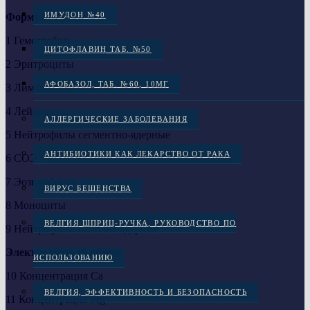
ИМУДОН №40
Формула крови:
1 Гемоглобин
ЦИТОФЛАВИН ТАБ. №50
2 Эритроциты
АФОБАЗОЛ, ТАБ. №60, 10МГ
3 Лимфоциты
4 Лейкоциты
АЛЛЕРГИЧЕСКИЕ ЗАБОЛЕВАНИЯ
5 Нейтрофилы сегментно-ядерные
АНТИБИОТИКИ КАК ЛЕКАРСТВО ОТ РАКА
6 СОЭ
7 Эозинофилы
ВИРУС БЕШЕНСТВА
8 Моноциты
ВЕЛГИЯ ШПРИЦ-РУЧКА, РУКОВОДСТВО ПО
9 Нейтрофилы палочко-ядерные
Электролитный обмен:
ИСПОЛЬЗОВАНИЮ
10 Концентрация Са
ВЕЛГИЯ, ЭФФЕКТИВНОСТЬ И БЕЗОПАСНОСТЬ
11 Концентрация Mg