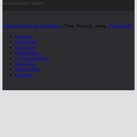
колокольчик справа
Сайт работает на WordPress
|
Тема: Newsup, автор
Themeansar
Главная
В наличии
Под заказ
Распродажа
Сотрудничество
Контакты
Карта сайта
Корзина