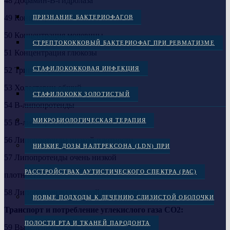
48 Дофамин-B-гидролаза
49 Концентрация молочной кислоты
ПРИЗНАНИЕ БАКТЕРИОФАГОВ
50 Концентрация мочевины
СТРЕПТОКОККОВЫЙ БАКТЕРИОФАГ ПРИ РЕВМАТИЗМЕ
51 Концентрация глюкозы
СТАФИЛОКОККОВАЯ ИНФЕКЦИЯ
52 Триглицериды
53 Холестерин общий
СТАФИЛОКОКК ЗОЛОТИСТЫЙ
54 B-липопротеиды
МИКРОБИОЛОГИЧЕСКАЯ ТЕРАПИЯ
55 B-липопротеиды
56 Липопротеиды низкой плотности
НИЗКИЕ ДОЗЫ НАЛТРЕКСОНА (LDN) ПРИ
57 Липопротеиды очень низкой
РАССТРОЙСТВАХ АУТИСТИЧЕСКОГО СПЕКТРА (РАС)
плотности
58 Липопротеиды высокой плотности
НОВЫЕ ПОДХОДЫ К ЛЕЧЕНИЮ СЛИЗИСТОЙ ОБОЛОЧКИ
Транспорт и потребление углекислого газа СО2:
ПОЛОСТИ РТА И ТКАНЕЙ ПАРОДОНТА
59 Выделение СО2