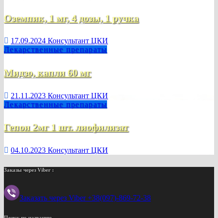
Оземпик, 1 мг, 4 дозы, 1 ручка
17.09.2024
Консультант ЦКИ
Лекарственные препараты
Мидзо, капли 60 мг
21.11.2023
Консультант ЦКИ
Лекарственные препараты
Гепон 2мг 1 шт. лиофилизат
04.10.2023
Консультант ЦКИ
Заказы через Viber :
Заказать через Viber +38(097)-869-72-38
Поиск по названию