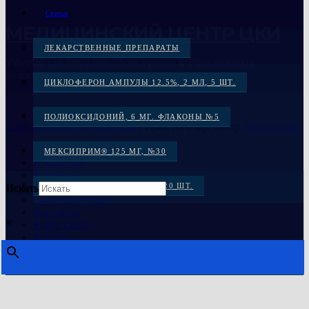
Статьи
МЕДИЦИНСКИЙ ЦЕНТР ЦКИ
ЛЕКАРСТВЕННЫЕ ПРЕПАРАТЫ
Viber/tel:+38 (097) 869-72-38, группа в Viber,нажмите
колокольчик справа
ЦИКЛОФЕРОН АМПУЛЫ 12.5%, 2 МЛ, 5 ШТ.
ПОЛИОКСИДОНИЙ, 6 МГ. ФЛАКОНЫ №5
Сайт работает на WordPress
|
Тема: Newsup, автор
Themeansar
Главная
МЕКСИПРИМ® 125 МГ, №30
В наличии
Под заказ
Распродажа
МЕКСИКОР КАПС. 100 МГ: 20 ШТ.
Искать
Сотрудничество
Контакты
МЕКСИДОЛ, ТАБ. 125 МГ №30
×
Карта сайта
Корзина
МЕКСИДОЛ ТАБ. 125 МГ №50
ЦИКЛОФЕРОН, ТАБ. №50