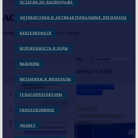
ОСТАТКИ ПО РАСПРОДАЖЕ
АСД фитосвечи
АНТИБИОТИКИ И АНТИБАКТЕРИАЛЬНЫЕ ПРЕПАРАТЫ
Отображение единственного товара
БАКТЕРИОФАГИ
БЕРЕМЕННОСТЬ И РОДЫ
НЕ
ВАКЦИНЫ
ПРОПУСТИТЕ
ВИТАМИНЫ И МИНЕРАЛЫ
Лекарственные
препараты
ГЕПАТОПРОТЕКТОРЫ
Кортеф
ГИПОТЕНЗИВНОЕ
(гидрокортизон),
инструкция
ДИАБЕТ
Быстрый просмотр
Иммуномодуляторы
15.10.2024
Консультант