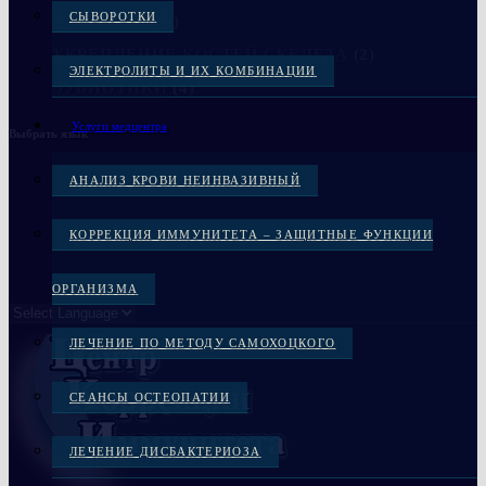
СЫВОРОТКИ
МЕДЦЕНТР
(6)
УКРЕПЛЕНИЕ КОСТЕЙ СКЕЛЕТА
(2)
ЭЛЕКТРОЛИТЫ И ИХ КОМБИНАЦИИ
ЭУБИОТИКИ
(4)
Услуги медцентра
Выбрать язык
АНАЛИЗ КРОВИ НЕИНВАЗИВНЫЙ
КОРРЕКЦИЯ ИММУНИТЕТА – ЗАЩИТНЫЕ ФУНКЦИИ
ОРГАНИЗМА
ЛЕЧЕНИЕ ПО МЕТОДУ САМОХОЦКОГО
СЕАНСЫ ОСТЕОПАТИИ
ЛЕЧЕНИЕ ДИСБАКТЕРИОЗА