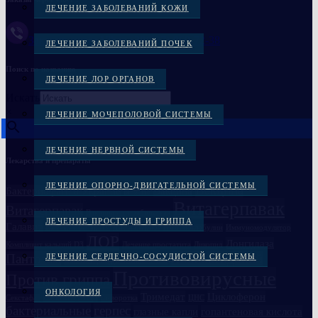
ЛЕЧЕНИЕ ЗАБОЛЕВАНИЙ КОЖИ
Заказать через Viber +38(097)-869-72-38
ЛЕЧЕНИЕ ЗАБОЛЕВАНИЙ ПОЧЕК
Поиск по названию
ЛЕЧЕНИЕ ЛОР ОРГАНОВ
Искать
×
ЛЕЧЕНИЕ МОЧЕПОЛОВОЙ СИСТЕМЫ
ЛЕЧЕНИЕ НЕРВНОЙ СИСТЕМЫ
Лекарства и препараты
ЛЕЧЕНИЕ ОПОРНО-ДВИГАТЕЛЬНОЙ СИСТЕМЫ
Вакцина
Бактериофаги в Украине
Вакцина
Бивалос
Витагерпавак
Витагерпавак
Вакцина антирабическая
ЛЕЧЕНИЕ ПРОСТУДЫ И ГРИППА
Галавит
Глазные препараты
Дисбактериоз
Иммуноглобулин
Иммуномодулятор
ЛОР
Лонгидаза
Компливит кальций D3
Лечение простатита
Ликопид
Пантогам
Полиоксидоний
ЛЕЧЕНИЕ СЕРДЕЧНО-СОСУДИСТОЙ СИСТЕМЫ
Пиобактериофаг комплексный
Противовирусные
Против гриппа
ОНКОЛОГИЯ
Семаглутид
Тримедат
Циклоферон
Секстафаг
Сыворотка
ЦНС
бактериальные
герпес
глазные капли
гопантеновая кислота