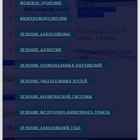
АСД (ASD)
ЦКИ
ЖЕНСКОЕ ЗДОРОВЬЕ
фитосвечи №10
Лекарственные
препараты
ИММУНОМОДУЛЯТОРЫ
900.00
грн.
Оземпик, 1 мг, 4
В КОРЗИНУ
ЛЕЧЕНИЕ АЛКОГОЛИЗМА
дозы, 1 ручка
ЛЕЧЕНИЕ АЛЛЕРГИИ
17.09.2024
Консультант
ЦКИ
Лекарственные препараты
ЛЕЧЕНИЕ ГОРМОНАЛЬНЫХ НАРУШЕНИЙ
Мидзо, капли 60 мг
ЛЕЧЕНИЕ ДЫХАТЕЛЬНЫХ ПУТЕЙ
21.11.2023
Консультант ЦКИ
ЛЕЧЕНИЕ КРОВЕНОСНОЙ СИСТЕМЫ
Лекарственные препараты
Гепон 2мг 1 шт. лиофилизат
ЛЕЧЕНИЕ ЖЕЛУДОЧНО-КИШЕЧНОГО ТРАКТА
04.10.2023
Консультант ЦКИ
ЛЕЧЕНИЕ ЗАБОЛЕВАНИЙ ГЛАЗ
Заказы через Viber :