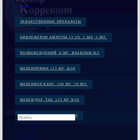
Статьи
ЛЕКАРСТВЕННЫЕ ПРЕПАРАТЫ
ЦИКЛОФЕРОН АМПУЛЫ 12.5%, 2 МЛ, 5 ШТ.
МЕДИЦИНСКИЙ ЦЕНТР ЦКИ
ПОЛИОКСИДОНИЙ, 6 МГ. ФЛАКОНЫ №5
Viber/tel:+38 (097) 869-72-38, группа в Viber,нажмите
колокольчик справа
МЕКСИПРИМ® 125 МГ, №30
МЕКСИКОР КАПС. 100 МГ: 20 ШТ.
Сайт работает на WordPress
|
Тема: Newsup, автор
Themeansar
МЕКСИДОЛ, ТАБ. 125 МГ №30
Главная
В наличии
Под заказ
МЕКСИДОЛ ТАБ. 125 МГ №50
Искать
Распродажа
Сотрудничество
Контакты
ЦИКЛОФЕРОН, ТАБ. №50
×
Карта сайта