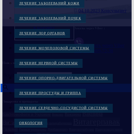
свечи 12мг, 10 шт.
ЛЕЧЕНИЕ ЗАБОЛЕВАНИЙ КОЖИ
04.10.2023
Консультант
ЦКИ
2,100.00
грн.
ЛЕЧЕНИЕ ЗАБОЛЕВАНИЙ ПОЧЕК
В КОРЗИНУ
Заказы через Viber :
ЛЕЧЕНИЕ ЛОР ОРГАНОВ
Заказать через Viber
ЛЕЧЕНИЕ МОЧЕПОЛОВОЙ СИСТЕМЫ
+38(097)-869-72-38
Поиск по названию
ЛЕЧЕНИЕ НЕРВНОЙ СИСТЕМЫ
Искать
ЛЕЧЕНИЕ ОПОРНО-ДВИГАТЕЛЬНОЙ СИСТЕМЫ
×
ЛЕЧЕНИЕ ПРОСТУДЫ И ГРИППА
Лекарства и препараты
ЛЕЧЕНИЕ СЕРДЕЧНО-СОСУДИСТОЙ СИСТЕМЫ
Вакцина
Бактериофаги в Украине
Вакцина
Бивалос
Витагерпавак
Витагерпавак
ОНКОЛОГИЯ
Вакцина антирабическая
Галавит
Глазные препараты
Дисбактериоз
Иммуноглобулин
Иммуномодулятор