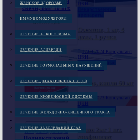
Полиоксидоний
ЦКИ
ЖЕНСКОЕ ЗДОРОВЬЕ
свечи, 6мг 10 шт.
Лекарственные
препараты
ИММУНОМОДУЛЯТОРЫ
1,600.00
грн.
Оземпик, 1 мг, 4
В КОРЗИНУ
ЛЕЧЕНИЕ АЛКОГОЛИЗМА
дозы, 1 ручка
ЛЕЧЕНИЕ АЛЛЕРГИИ
17.09.2024
Консультант
ЦКИ
Лекарственные
ЛЕЧЕНИЕ ГОРМОНАЛЬНЫХ НАРУШЕНИЙ
препараты
ЛЕЧЕНИЕ ДЫХАТЕЛЬНЫХ ПУТЕЙ
Мидзо, капли 60 мг
ЛЕЧЕНИЕ КРОВЕНОСНОЙ СИСТЕМЫ
21.11.2023
Консультант
ЦКИ
Лекарственные
ЛЕЧЕНИЕ ЖЕЛУДОЧНО-КИШЕЧНОГО ТРАКТА
препараты
Быстрый просмотр
Гепон 2мг 1 шт.
ЛЕЧЕНИЕ ЗАБОЛЕВАНИЙ ГЛАЗ
Иммуномодуляторы
лиофилизат
Полиоксидоний