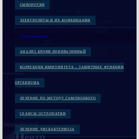
ВАКЦИНЫ
(11)
СЫВОРОТКИ
ГЛАЗНЫЕ ПРЕПАРАТЫ
(4)
ЭЛЕКТРОЛИТЫ И ИХ КОМБИНАЦИИ
ЖЕЛУДОЧНО-КИШЕЧНЫЙ ТРАКТ
(10)
ЛЕКАРСТВЕННЫЕ ПРЕПАРАТЫ
(266)
Услуги медцентра
МЕДЦЕНТР
(6)
УКРЕПЛЕНИЕ КОСТЕЙ СКЕЛЕТА
(2)
АНАЛИЗ КРОВИ НЕИНВАЗИВНЫЙ
ЭУБИОТИКИ
(4)
КОРРЕКЦИЯ ИММУНИТЕТА – ЗАЩИТНЫЕ ФУНКЦИИ
Выбрать язык
ОРГАНИЗМА
ЛЕЧЕНИЕ ПО МЕТОДУ САМОХОЦКОГО
СЕАНСЫ ОСТЕОПАТИИ
ЛЕЧЕНИЕ ДИСБАКТЕРИОЗА