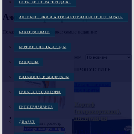
ОСТАТКИ ПО РАСПРОДАЖЕ
Азоксимера бромид
АНТИБИОТИКИ И АНТИБАКТЕРИАЛЬНЫЕ ПРЕПАРАТЫ
Показаны все (2)
Сортировка: самые недавние
БАКТЕРИОФАГИ
БЕРЕМЕННОСТЬ И РОДЫ
НЕ
ВАКЦИНЫ
ПРОПУСТИТЕ
ВИТАМИНЫ И МИНЕРАЛЫ
Лекарственные
препараты
ГЕПАТОПРОТЕКТОРЫ
Кортеф
ГИПОТЕНЗИВНОЕ
(гидрокортизон),
инструкция
ДИАБЕТ
Быстрый просмотр
Иммуномодуляторы
15.10.2024
Консультант