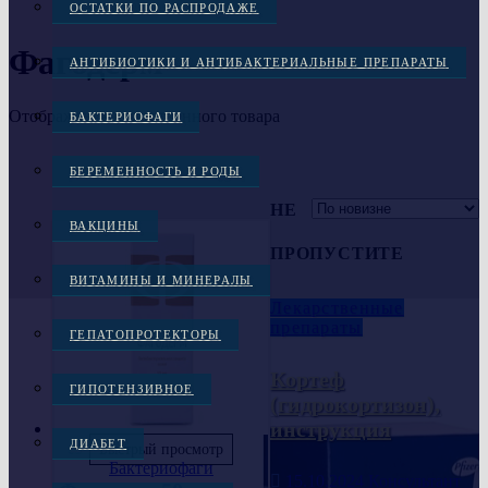
ОСТАТКИ ПО РАСПРОДАЖЕ
Фагодерм
АНТИБИОТИКИ И АНТИБАКТЕРИАЛЬНЫЕ ПРЕПАРАТЫ
Отображение единственного товара
БАКТЕРИОФАГИ
БЕРЕМЕННОСТЬ И РОДЫ
НЕ
ВАКЦИНЫ
ПРОПУСТИТЕ
ВИТАМИНЫ И МИНЕРАЛЫ
Лекарственные
препараты
ГЕПАТОПРОТЕКТОРЫ
Кортеф
ГИПОТЕНЗИВНОЕ
(гидрокортизон),
инструкция
ДИАБЕТ
Быстрый просмотр
Бактериофаги
15.10.2024
Консультант