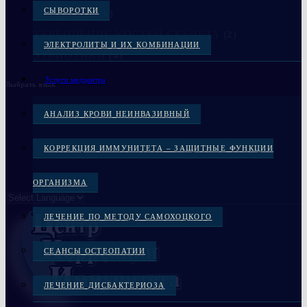
СЫВОРОТКИ
МЕДЦЕНТР
(6)
УКРЕПЛЕНИЕ КОСТЕЙ СКЕЛЕТА
(2)
ЭЛЕКТРОЛИТЫ И ИХ КОМБИНАЦИИ
ЭУБИОТИКИ
(4)
Услуги медцентра
Выбрать язык
АНАЛИЗ КРОВИ НЕИНВАЗИВНЫЙ
КОРРЕКЦИЯ ИММУНИТЕТА – ЗАЩИТНЫЕ ФУНКЦИИ
ОРГАНИЗМА
ЛЕЧЕНИЕ ПО МЕТОДУ САМОХОЦКОГО
СЕАНСЫ ОСТЕОПАТИИ
ЛЕЧЕНИЕ ДИСБАКТЕРИОЗА