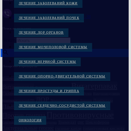
ЛЕЧЕНИЕ ЗАБОЛЕВАНИЙ КОЖИ
Заказать через Viber +38(097)-869-72-38
ЛЕЧЕНИЕ ЗАБОЛЕВАНИЙ ПОЧЕК
Поиск по названию
ЛЕЧЕНИЕ ЛОР ОРГАНОВ
Искать
×
ЛЕЧЕНИЕ МОЧЕПОЛОВОЙ СИСТЕМЫ
ЛЕЧЕНИЕ НЕРВНОЙ СИСТЕМЫ
Лекарства и препараты
ЛЕЧЕНИЕ ОПОРНО-ДВИГАТЕЛЬНОЙ СИСТЕМЫ
Вакцина
Бактериофаги в Украине
Вакцина
Бивалос
Витагерпавак
Витагерпавак
Вакцина антирабическая
ЛЕЧЕНИЕ ПРОСТУДЫ И ГРИППА
Галавит
Глазные препараты
Дисбактериоз
Иммуноглобулин
Иммуномодулятор
ЛОР
Лонгидаза
Компливит кальций D3
Лечение простатита
Ликопид
Пантогам
Полиоксидоний
ЛЕЧЕНИЕ СЕРДЕЧНО-СОСУДИСТОЙ СИСТЕМЫ
Пиобактериофаг комплексный
Противовирусные
Против гриппа
ОНКОЛОГИЯ
Семаглутид
Тримедат
Циклоферон
Секстафаг
Сыворотка
ЦНС
бактериальные
герпес
глазные капли
гопантеновая кислота