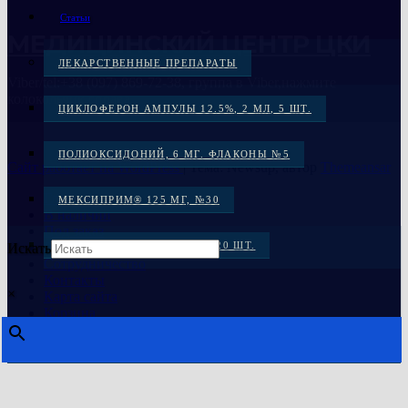
Статьи
МЕДИЦИНСКИЙ ЦЕНТР ЦКИ
ЛЕКАРСТВЕННЫЕ ПРЕПАРАТЫ
Viber/tel:+38 (097) 869-72-38, группа в Viber,нажмите
колокольчик справа
ЦИКЛОФЕРОН АМПУЛЫ 12.5%, 2 МЛ, 5 ШТ.
ПОЛИОКСИДОНИЙ, 6 МГ. ФЛАКОНЫ №5
Сайт работает на WordPress
|
Тема: Newsup, автор
Themeansar
Главная
МЕКСИПРИМ® 125 МГ, №30
В наличии
Под заказ
Распродажа
МЕКСИКОР КАПС. 100 МГ: 20 ШТ.
Искать
Сотрудничество
Контакты
МЕКСИДОЛ, ТАБ. 125 МГ №30
×
Карта сайта
Корзина
МЕКСИДОЛ ТАБ. 125 МГ №50
ЦИКЛОФЕРОН, ТАБ. №50