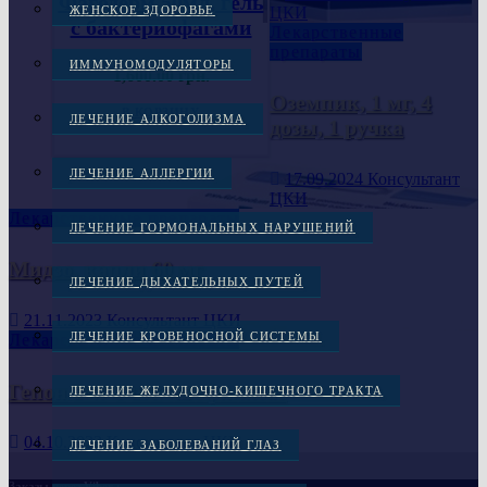
Фагодерм 50мл, гель
ЦКИ
ЖЕНСКОЕ ЗДОРОВЬЕ
с бактериофагами
Лекарственные
препараты
ИММУНОМОДУЛЯТОРЫ
1,600.00
грн.
Оземпик, 1 мг, 4
В КОРЗИНУ
ЛЕЧЕНИЕ АЛКОГОЛИЗМА
дозы, 1 ручка
ЛЕЧЕНИЕ АЛЛЕРГИИ
17.09.2024
Консультант
ЦКИ
Лекарственные препараты
ЛЕЧЕНИЕ ГОРМОНАЛЬНЫХ НАРУШЕНИЙ
Мидзо, капли 60 мг
ЛЕЧЕНИЕ ДЫХАТЕЛЬНЫХ ПУТЕЙ
21.11.2023
Консультант ЦКИ
ЛЕЧЕНИЕ КРОВЕНОСНОЙ СИСТЕМЫ
Лекарственные препараты
Гепон 2мг 1 шт. лиофилизат
ЛЕЧЕНИЕ ЖЕЛУДОЧНО-КИШЕЧНОГО ТРАКТА
04.10.2023
Консультант ЦКИ
ЛЕЧЕНИЕ ЗАБОЛЕВАНИЙ ГЛАЗ
Заказы через Viber :