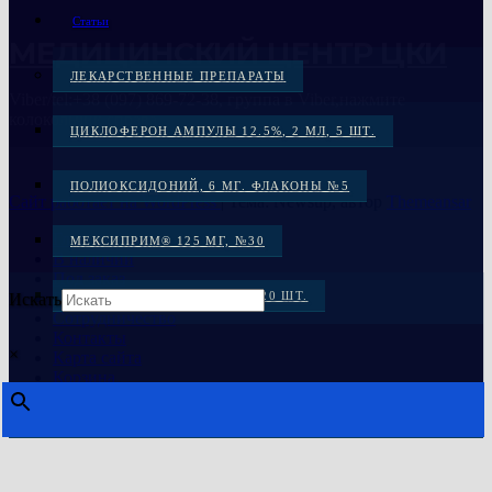
Статьи
МЕДИЦИНСКИЙ ЦЕНТР ЦКИ
ЛЕКАРСТВЕННЫЕ ПРЕПАРАТЫ
Viber/tel:+38 (097) 869-72-38, группа в Viber,нажмите
колокольчик справа
ЦИКЛОФЕРОН АМПУЛЫ 12.5%, 2 МЛ, 5 ШТ.
ПОЛИОКСИДОНИЙ, 6 МГ. ФЛАКОНЫ №5
Сайт работает на WordPress
|
Тема: Newsup, автор
Themeansar
Главная
МЕКСИПРИМ® 125 МГ, №30
В наличии
Под заказ
Распродажа
МЕКСИКОР КАПС. 100 МГ: 20 ШТ.
Искать
Сотрудничество
Контакты
МЕКСИДОЛ, ТАБ. 125 МГ №30
×
Карта сайта
Корзина
МЕКСИДОЛ ТАБ. 125 МГ №50
ЦИКЛОФЕРОН, ТАБ. №50