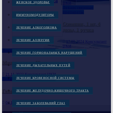
Инфанрикс гекса
ЦКИ
ЖЕНСКОЕ ЗДОРОВЬЕ
Лекарственные
препараты
ИММУНОМОДУЛЯТОРЫ
1,600.00
грн.
Оземпик, 1 мг, 4
ЧИТАТЬ ДАЛЕЕ
ЛЕЧЕНИЕ АЛКОГОЛИЗМА
дозы, 1 ручка
ЛЕЧЕНИЕ АЛЛЕРГИИ
17.09.2024
Консультант
ЦКИ
Лекарственные препараты
ЛЕЧЕНИЕ ГОРМОНАЛЬНЫХ НАРУШЕНИЙ
Мидзо, капли 60 мг
ЛЕЧЕНИЕ ДЫХАТЕЛЬНЫХ ПУТЕЙ
21.11.2023
Консультант ЦКИ
ЛЕЧЕНИЕ КРОВЕНОСНОЙ СИСТЕМЫ
Лекарственные препараты
Гепон 2мг 1 шт. лиофилизат
ЛЕЧЕНИЕ ЖЕЛУДОЧНО-КИШЕЧНОГО ТРАКТА
04.10.2023
Консультант ЦКИ
ЛЕЧЕНИЕ ЗАБОЛЕВАНИЙ ГЛАЗ
Заказы через Viber :