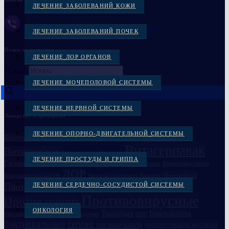
ЛЕЧЕНИЕ ЗАБОЛЕВАНИЙ КОЖИ
Заказать через Viber +38(097)-869-72-38
ЛЕЧЕНИЕ ЗАБОЛЕВАНИЙ ПОЧЕК
Поиск по названию
ЛЕЧЕНИЕ ЛОР ОРГАНОВ
Искать
×
ЛЕЧЕНИЕ МОЧЕПОЛОВОЙ СИСТЕМЫ
ЛЕЧЕНИЕ НЕРВНОЙ СИСТЕМЫ
Лекарства и препараты
ЛЕЧЕНИЕ ОПОРНО-ДВИГАТЕЛЬНОЙ СИСТЕМЫ
Вакцина
Бактериофаги в Украине
Вакцина
Бивалос
Витагерпавак
Витагерпавак
Вакцина антирабическая
ЛЕЧЕНИЕ ПРОСТУДЫ И ГРИППА
Галавит
Глазные препараты
Дисбактериоз
Иммуноглобулин
Иммуномодулятор
ЛОР
Лонгидаза
Компливит кальций D3
Лечение простатита
Ликопид
Пантогам
Полиоксидоний
ЛЕЧЕНИЕ СЕРДЕЧНО-СОСУДИСТОЙ СИСТЕМЫ
Пиобактериофаг комплексный
Противовирусные
Против гриппа
ОНКОЛОГИЯ
Семаглутид
Тримедат
Циклоферон
Секстафаг
Сыворотка
ЦНС
бактериальные
герпес
глазные капли
гопантеновая кислота