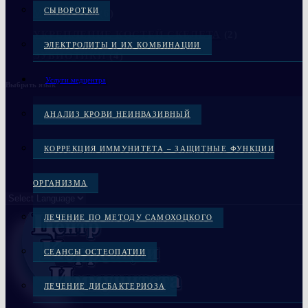
СЫВОРОТКИ
МЕДЦЕНТР
(6)
УКРЕПЛЕНИЕ КОСТЕЙ СКЕЛЕТА
(2)
ЭЛЕКТРОЛИТЫ И ИХ КОМБИНАЦИИ
ЭУБИОТИКИ
(4)
Услуги медцентра
Выбрать язык
АНАЛИЗ КРОВИ НЕИНВАЗИВНЫЙ
КОРРЕКЦИЯ ИММУНИТЕТА – ЗАЩИТНЫЕ ФУНКЦИИ
ОРГАНИЗМА
ЛЕЧЕНИЕ ПО МЕТОДУ САМОХОЦКОГО
СЕАНСЫ ОСТЕОПАТИИ
ЛЕЧЕНИЕ ДИСБАКТЕРИОЗА