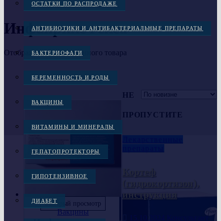
ОСТАТКИ ПО РАСПРОДАЖЕ
Инфанрикс гекса
АНТИБИОТИКИ И АНТИБАКТЕРИАЛЬНЫЕ ПРЕПАРАТЫ
Отображение единственного товара
БАКТЕРИОФАГИ
БЕРЕМЕННОСТЬ И РОДЫ
НЕ
ВАКЦИНЫ
ПРОПУСТИТЕ
ВИТАМИНЫ И МИНЕРАЛЫ
Лекарственные
препараты
ГЕПАТОПРОТЕКТОРЫ
Кортеф
ГИПОТЕНЗИВНОЕ
(гидрокортизон),
инструкция
ДИАБЕТ
Быстрый просмотр
Вакцины
15.10.2024
Консультант