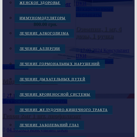
Эринит, таб. 10 мг
ЦКИ
ЖЕНСКОЕ ЗДОРОВЬЕ
Лекарственные
препараты
ИММУНОМОДУЛЯТОРЫ
800.00
грн.
Оземпик, 1 мг, 4
ЛЕЧЕНИЕ АЛКОГОЛИЗМА
дозы, 1 ручка
В КОРЗИНУ
ЛЕЧЕНИЕ АЛЛЕРГИИ
17.09.2024
Консультант
ЦКИ
Лекарственные
ЛЕЧЕНИЕ ГОРМОНАЛЬНЫХ НАРУШЕНИЙ
препараты
ЛЕЧЕНИЕ ДЫХАТЕЛЬНЫХ ПУТЕЙ
Мидзо, капли 60 мг
ЛЕЧЕНИЕ КРОВЕНОСНОЙ СИСТЕМЫ
21.11.2023
Консультант ЦКИ
Лекарственные препараты
ЛЕЧЕНИЕ ЖЕЛУДОЧНО-КИШЕЧНОГО ТРАКТА
Гепон 2мг 1 шт. лиофилизат
ЛЕЧЕНИЕ ЗАБОЛЕВАНИЙ ГЛАЗ
04.10.2023
Консультант ЦКИ