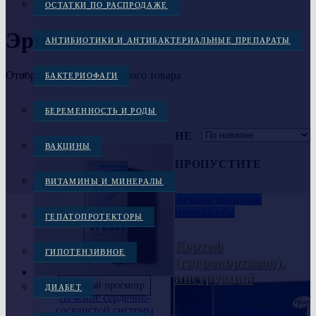
ОСТАТКИ ПО РАСПРОДАЖЕ
Эринит
АНТИБИОТИКИ И АНТИБАКТЕРИАЛЬНЫЕ ПРЕПАРАТЫ
Отображение единственного товара
БАКТЕРИОФАГИ
БЕРЕМЕННОСТЬ И РОДЫ
НЕ
ВАКЦИНЫ
ПРОПУСТИТЕ
ВИТАМИНЫ И МИНЕРАЛЫ
Лекарственные
препараты
ГЕПАТОПРОТЕКТОРЫ
Кортеф
ГИПОТЕНЗИВНОЕ
(гидрокортизон),
инструкция
Быстрый просмотр
ДИАБЕТ
Лечение сердечно-
сосудистой системы
15.10.2024
Консультант