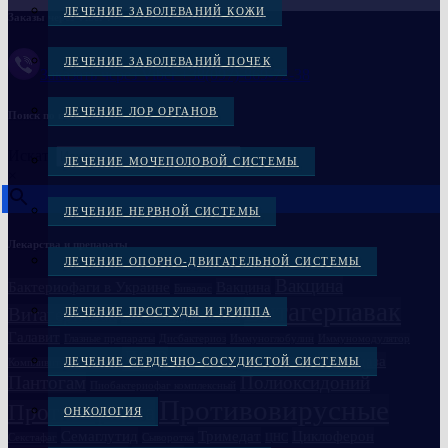
ЛЕЧЕНИЕ ЗАБОЛЕВАНИЙ КОЖИ
Заказы через Viber :
ЛЕЧЕНИЕ ЗАБОЛЕВАНИЙ ПОЧЕК
Заказать через Viber +38(097)-869-72-38
ЛЕЧЕНИЕ ЛОР ОРГАНОВ
Поиск по названию
Искать
ЛЕЧЕНИЕ МОЧЕПОЛОВОЙ СИСТЕМЫ
×
ЛЕЧЕНИЕ НЕРВНОЙ СИСТЕМЫ
Лекарства и препараты
ЛЕЧЕНИЕ ОПОРНО-ДВИГАТЕЛЬНОЙ СИСТЕМЫ
Вакцина
Бактериофаги в Украине
Вакцина
Бивалос
Витагерпавак
Витагерпавак
ЛЕЧЕНИЕ ПРОСТУДЫ И ГРИППА
Вакцина антирабическая
Галавит
Глазные препараты
Дисбактериоз
Иммуноглобулин
Иммуномодулятор
ЛОР
Лонгидаза
ЛЕЧЕНИЕ СЕРДЕЧНО-СОСУДИСТОЙ СИСТЕМЫ
Компливит кальций D3
Лечение простатита
Ликопид
Пантогам
Полиоксидоний
Пиобактериофаг комплексный
Противовирусные
Против гриппа
ОНКОЛОГИЯ
Семаглутид
Тримедат
Циклоферон
Секстафаг
Сыворотка
ЦНС