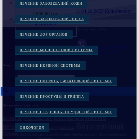
ЛЕЧЕНИЕ ЗАБОЛЕВАНИЙ КОЖИ
04.10.2023
Консультант
2,000.00
грн.
ЦКИ
ЛЕЧЕНИЕ ЗАБОЛЕВАНИЙ ПОЧЕК
В КОРЗИНУ
Заказы через Viber :
ЛЕЧЕНИЕ ЛОР ОРГАНОВ
Заказать через Viber
ЛЕЧЕНИЕ МОЧЕПОЛОВОЙ СИСТЕМЫ
+38(097)-869-72-38
Поиск по названию
ЛЕЧЕНИЕ НЕРВНОЙ СИСТЕМЫ
Искать
ЛЕЧЕНИЕ ОПОРНО-ДВИГАТЕЛЬНОЙ СИСТЕМЫ
×
ЛЕЧЕНИЕ ПРОСТУДЫ И ГРИППА
Лекарства и препараты
ЛЕЧЕНИЕ СЕРДЕЧНО-СОСУДИСТОЙ СИСТЕМЫ
Вакцина
Бактериофаги в Украине
Вакцина
Бивалос
Витагерпавак
Витагерпавак
ОНКОЛОГИЯ
Вакцина антирабическая
Галавит
Глазные препараты
Дисбактериоз
Иммуноглобулин
Иммуномодулятор