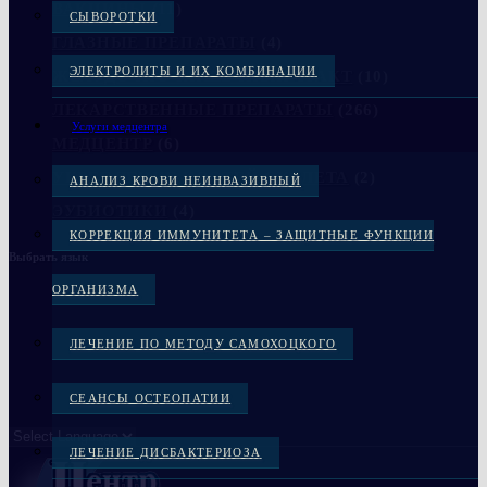
ВАКЦИНЫ
(11)
СЫВОРОТКИ
ГЛАЗНЫЕ ПРЕПАРАТЫ
(4)
ЭЛЕКТРОЛИТЫ И ИХ КОМБИНАЦИИ
ЖЕЛУДОЧНО-КИШЕЧНЫЙ ТРАКТ
(10)
ЛЕКАРСТВЕННЫЕ ПРЕПАРАТЫ
(266)
Услуги медцентра
МЕДЦЕНТР
(6)
УКРЕПЛЕНИЕ КОСТЕЙ СКЕЛЕТА
(2)
АНАЛИЗ КРОВИ НЕИНВАЗИВНЫЙ
ЭУБИОТИКИ
(4)
КОРРЕКЦИЯ ИММУНИТЕТА – ЗАЩИТНЫЕ ФУНКЦИИ
Выбрать язык
ОРГАНИЗМА
ЛЕЧЕНИЕ ПО МЕТОДУ САМОХОЦКОГО
СЕАНСЫ ОСТЕОПАТИИ
ЛЕЧЕНИЕ ДИСБАКТЕРИОЗА