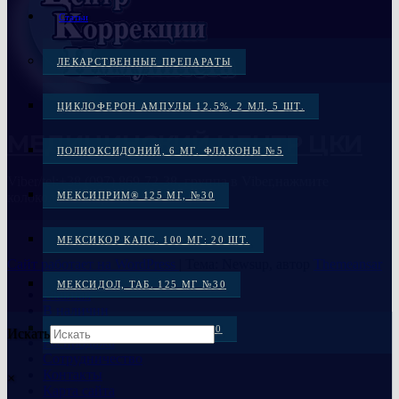
Статьи
ЛЕКАРСТВЕННЫЕ ПРЕПАРАТЫ
ЦИКЛОФЕРОН АМПУЛЫ 12.5%, 2 МЛ, 5 ШТ.
МЕДИЦИНСКИЙ ЦЕНТР ЦКИ
ПОЛИОКСИДОНИЙ, 6 МГ. ФЛАКОНЫ №5
Viber/tel:+38 (097) 869-72-38, группа в Viber,нажмите
колокольчик справа
МЕКСИПРИМ® 125 МГ, №30
МЕКСИКОР КАПС. 100 МГ: 20 ШТ.
Сайт работает на WordPress
|
Тема: Newsup, автор
Themeansar
МЕКСИДОЛ, ТАБ. 125 МГ №30
Главная
В наличии
Под заказ
МЕКСИДОЛ ТАБ. 125 МГ №50
Искать
Распродажа
Сотрудничество
Контакты
ЦИКЛОФЕРОН, ТАБ. №50
×
Карта сайта