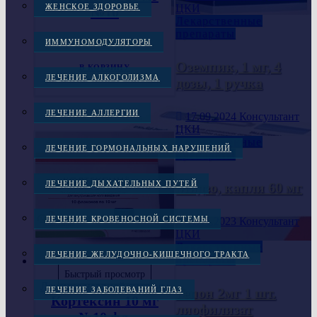
ЦКИ
ЖЕНСКОЕ ЗДОРОВЬЕ
№10
Лекарственные
препараты
2,000.00
грн.
ИММУНОМОДУЛЯТОРЫ
Оземпик, 1 мг, 4
В КОРЗИНУ
ЛЕЧЕНИЕ АЛКОГОЛИЗМА
дозы, 1 ручка
ЛЕЧЕНИЕ АЛЛЕРГИИ
17.09.2024
Консультант
ЦКИ
Лекарственные
ЛЕЧЕНИЕ ГОРМОНАЛЬНЫХ НАРУШЕНИЙ
препараты
ЛЕЧЕНИЕ ДЫХАТЕЛЬНЫХ ПУТЕЙ
Мидзо, капли 60 мг
ЛЕЧЕНИЕ КРОВЕНОСНОЙ СИСТЕМЫ
21.11.2023
Консультант
ЦКИ
Лекарственные
ЛЕЧЕНИЕ ЖЕЛУДОЧНО-КИШЕЧНОГО ТРАКТА
препараты
Быстрый просмотр
Лечение нервной системы
Гепон 2мг 1 шт.
ЛЕЧЕНИЕ ЗАБОЛЕВАНИЙ ГЛАЗ
Кортексин 10 мг
лиофилизат
№10 фл.