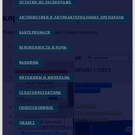
ОСТАТКИ ПО РАСПРОДАЖЕ
кортексин для взрослых
АНТИБИОТИКИ И АНТИБАКТЕРИАЛЬНЫЕ ПРЕПАРАТЫ
Показаны все (2)
Сортировка: самые недавние
БАКТЕРИОФАГИ
БЕРЕМЕННОСТЬ И РОДЫ
НЕ
ВАКЦИНЫ
ПРОПУСТИТЕ
ВИТАМИНЫ И МИНЕРАЛЫ
Лекарственные
препараты
ГЕПАТОПРОТЕКТОРЫ
Кортеф
ГИПОТЕНЗИВНОЕ
(гидрокортизон),
инструкция
Быстрый просмотр
ДИАБЕТ
Лечение нервной системы
Кортексин 10 мг
15.10.2024
Консультант