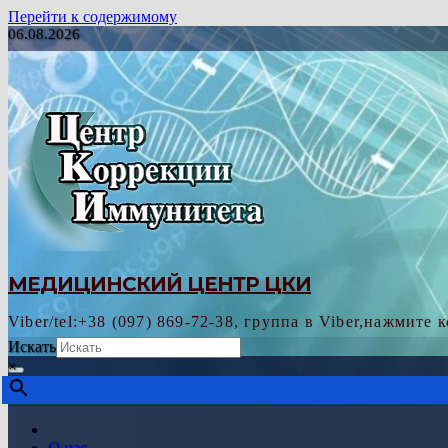
Перейти к содержимому
06.08.2026
МЕДИЦИНСКИЙ ЦЕНТР ЦКИ
Viber/tel:+38 (097) 869-72-38, группа в Viber,нажмите 
Искать
×
О нас