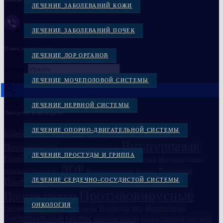
ЛЕЧЕНИЕ ЗАБОЛЕВАНИЙ КОЖИ
Заказать через Viber +38(097)-869-72-38
ЛЕЧЕНИЕ ЗАБОЛЕВАНИЙ ПОЧЕК
Поиск по названию
ЛЕЧЕНИЕ ЛОР ОРГАНОВ
Искать
×
ЛЕЧЕНИЕ МОЧЕПОЛОВОЙ СИСТЕМЫ
ЛЕЧЕНИЕ НЕРВНОЙ СИСТЕМЫ
Лекарства и препараты
ЛЕЧЕНИЕ ОПОРНО-ДВИГАТЕЛЬНОЙ СИСТЕМЫ
Вакцина
Бактериофаги в Украине
Вакцина
Бивалос
Витагерпавак
Витагерпавак
Вакцина антирабическая
ЛЕЧЕНИЕ ПРОСТУДЫ И ГРИППА
Галавит
Глазные препараты
Дисбактериоз
Иммуноглобулин
Иммуномодулятор
ЛОР
Лонгидаза
Компливит кальций D3
Лечение простатита
Ликопид
Пантогам
Полиоксидоний
ЛЕЧЕНИЕ СЕРДЕЧНО-СОСУДИСТОЙ СИСТЕМЫ
Пиобактериофаг комплексный
Противовирусные
Против гриппа
ОНКОЛОГИЯ
Семаглутид
Тримедат
Циклоферон
Секстафаг
Сыворотка
ЦНС
бактериальные
герпес
глазные капли
гопантеновая кислота