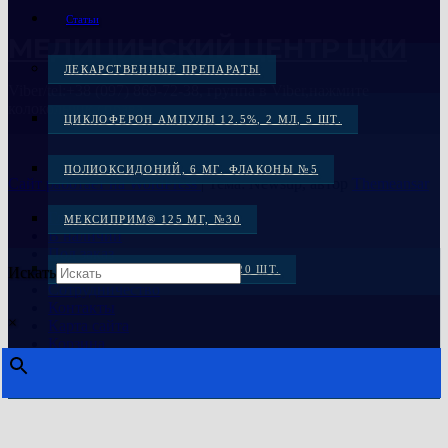
Статьи
МЕДИЦИНСКИЙ ЦЕНТР ЦКИ
ЛЕКАРСТВЕННЫЕ ПРЕПАРАТЫ
Viber/tel:+38 (097) 869-72-38, группа в Viber,нажмите
колокольчик справа
ЦИКЛОФЕРОН АМПУЛЫ 12.5%, 2 МЛ, 5 ШТ.
ПОЛИОКСИДОНИЙ, 6 МГ. ФЛАКОНЫ №5
Сайт работает на WordPress
|
Тема: Newsup, автор
Themeansar
Главная
МЕКСИПРИМ® 125 МГ, №30
В наличии
Под заказ
Распродажа
МЕКСИКОР КАПС. 100 МГ: 20 ШТ.
Искать
Сотрудничество
Контакты
МЕКСИДОЛ, ТАБ. 125 МГ №30
×
Карта сайта
Корзина
МЕКСИДОЛ ТАБ. 125 МГ №50
ЦИКЛОФЕРОН, ТАБ. №50