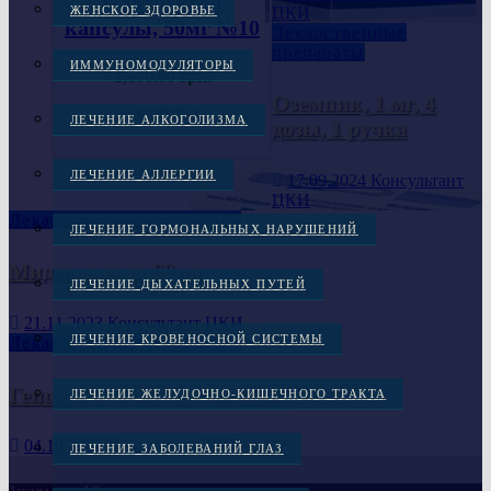
Налтрексон
ЦКИ
ЖЕНСКОЕ ЗДОРОВЬЕ
капсулы, 50мг №10
Лекарственные
препараты
ИММУНОМОДУЛЯТОРЫ
1,600.00
грн.
Оземпик, 1 мг, 4
В КОРЗИНУ
ЛЕЧЕНИЕ АЛКОГОЛИЗМА
дозы, 1 ручка
ЛЕЧЕНИЕ АЛЛЕРГИИ
17.09.2024
Консультант
ЦКИ
Лекарственные препараты
ЛЕЧЕНИЕ ГОРМОНАЛЬНЫХ НАРУШЕНИЙ
Мидзо, капли 60 мг
ЛЕЧЕНИЕ ДЫХАТЕЛЬНЫХ ПУТЕЙ
21.11.2023
Консультант ЦКИ
ЛЕЧЕНИЕ КРОВЕНОСНОЙ СИСТЕМЫ
Лекарственные препараты
Гепон 2мг 1 шт. лиофилизат
ЛЕЧЕНИЕ ЖЕЛУДОЧНО-КИШЕЧНОГО ТРАКТА
04.10.2023
Консультант ЦКИ
ЛЕЧЕНИЕ ЗАБОЛЕВАНИЙ ГЛАЗ
Заказы через Viber :