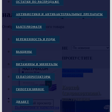
ОСТАТКИ ПО РАСПРОДАЖЕ
налтрексона гидрохлорид
АНТИБИОТИКИ И АНТИБАКТЕРИАЛЬНЫЕ ПРЕПАРАТЫ
Отображение единственного товара
БАКТЕРИОФАГИ
БЕРЕМЕННОСТЬ И РОДЫ
НЕ
ВАКЦИНЫ
ПРОПУСТИТЕ
ВИТАМИНЫ И МИНЕРАЛЫ
Лекарственные
препараты
ГЕПАТОПРОТЕКТОРЫ
Кортеф
ГИПОТЕНЗИВНОЕ
(гидрокортизон),
инструкция
ДИАБЕТ
Быстрый просмотр
Психиатрия и наркология
15.10.2024
Консультант