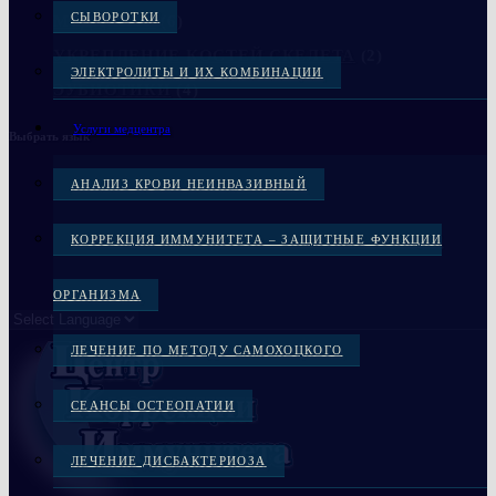
СЫВОРОТКИ
МЕДЦЕНТР
(6)
УКРЕПЛЕНИЕ КОСТЕЙ СКЕЛЕТА
(2)
ЭЛЕКТРОЛИТЫ И ИХ КОМБИНАЦИИ
ЭУБИОТИКИ
(4)
Услуги медцентра
Выбрать язык
АНАЛИЗ КРОВИ НЕИНВАЗИВНЫЙ
КОРРЕКЦИЯ ИММУНИТЕТА – ЗАЩИТНЫЕ ФУНКЦИИ
ОРГАНИЗМА
ЛЕЧЕНИЕ ПО МЕТОДУ САМОХОЦКОГО
СЕАНСЫ ОСТЕОПАТИИ
ЛЕЧЕНИЕ ДИСБАКТЕРИОЗА