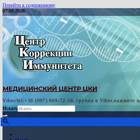
Перейти к содержимому
07.08.2026
МЕДИЦИНСКИЙ ЦЕНТР ЦКИ
Viber/tel:+38 (097) 869-72-38, группа в Viber,нажмите 
Искать
×
О нас