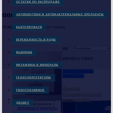
ОСТАТКИ ПО РАСПРОДАЖЕ
показания
АНТИБИОТИКИ И АНТИБАКТЕРИАЛЬНЫЕ ПРЕПАРАТЫ
Отображение единственного товара
БАКТЕРИОФАГИ
БЕРЕМЕННОСТЬ И РОДЫ
НЕ
ВАКЦИНЫ
ПРОПУСТИТЕ
ВИТАМИНЫ И МИНЕРАЛЫ
Лекарственные
препараты
ГЕПАТОПРОТЕКТОРЫ
Кортеф
ГИПОТЕНЗИВНОЕ
(гидрокортизон),
инструкция
ДИАБЕТ
Быстрый просмотр
Витамины и минералы
15.10.2024
Консультант