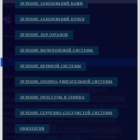
ЛЕЧЕНИЕ ЗАБОЛЕВАНИЙ КОЖИ
Заказы через Viber :
ЛЕЧЕНИЕ ЗАБОЛЕВАНИЙ ПОЧЕК
Заказать через Viber +38(097)-869-72-38
ЛЕЧЕНИЕ ЛОР ОРГАНОВ
Поиск по названию
Искать
ЛЕЧЕНИЕ МОЧЕПОЛОВОЙ СИСТЕМЫ
×
ЛЕЧЕНИЕ НЕРВНОЙ СИСТЕМЫ
Лекарства и препараты
ЛЕЧЕНИЕ ОПОРНО-ДВИГАТЕЛЬНОЙ СИСТЕМЫ
Вакцина
Бактериофаги в Украине
Вакцина
Бивалос
Витагерпавак
Витагерпавак
ЛЕЧЕНИЕ ПРОСТУДЫ И ГРИППА
Вакцина антирабическая
Галавит
Глазные препараты
Дисбактериоз
Иммуноглобулин
Иммуномодулятор
ЛОР
Лонгидаза
ЛЕЧЕНИЕ СЕРДЕЧНО-СОСУДИСТОЙ СИСТЕМЫ
Компливит кальций D3
Лечение простатита
Ликопид
Пантогам
Полиоксидоний
Пиобактериофаг комплексный
Противовирусные
Против гриппа
ОНКОЛОГИЯ
Семаглутид
Тримедат
Циклоферон
Секстафаг
Сыворотка
ЦНС