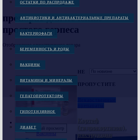
ОСТАТКИ ПО РАСПРОДАЖЕ
препарат для лечения
АНТИБИОТИКИ И АНТИБАКТЕРИАЛЬНЫЕ ПРЕПАРАТЫ
простого герпеса
БАКТЕРИОФАГИ
Отображение единственного товара
БЕРЕМЕННОСТЬ И РОДЫ
ВАКЦИНЫ
НЕ
ВИТАМИНЫ И МИНЕРАЛЫ
ПРОПУСТИТЕ
ГЕПАТОПРОТЕКТОРЫ
Лекарственные
препараты
ГИПОТЕНЗИВНОЕ
Кортеф
(гидрокортизон),
ДИАБЕТ
Быстрый просмотр
Вакцины
инструкция
Витагерпавак,