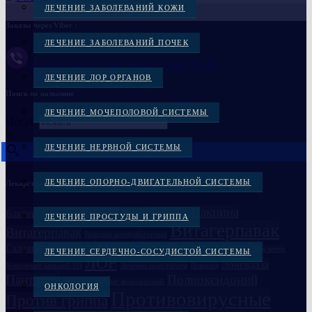
ЛЕЧЕНИЕ ЗАБОЛЕВАНИЙ КОЖИ
Заказы через Viber :
ЛЕЧЕНИЕ ЗАБОЛЕВАНИЙ ПОЧЕК
Заказать через Viber +38(097)-869-72-38
ЛЕЧЕНИЕ ЛОР ОРГАНОВ
Поиск по названию
ЛЕЧЕНИЕ МОЧЕПОЛОВОЙ СИСТЕМЫ
Искать
×
ЛЕЧЕНИЕ НЕРВНОЙ СИСТЕМЫ
ЛЕЧЕНИЕ ОПОРНО-ДВИГАТЕЛЬНОЙ СИСТЕМЫ
Лекарства и препараты
Вакцина
Бактериофаги в Украине
Вакцина
Бивалос
ЛЕЧЕНИЕ ПРОСТУДЫ И ГРИППА
Витагерпавак
Витагерпавак
Вакцина антирабическая
Галавит
Глазные препараты
Дисбактериоз
Иммуноглобулин
Иммуномодулятор
ЛЕЧЕНИЕ СЕРДЕЧНО-СОСУДИСТОЙ СИСТЕМЫ
ЛОР
Лонгидаза
Компливит кальций D3
Лечение простатита
Ликопид
Пантогам
Полиоксидоний
Пиобактериофаг комплексный
ОНКОЛОГИЯ
Противовирусные
Против гриппа