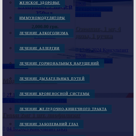
ЦКИ
ЖЕНСКОЕ ЗДОРОВЬЕ
Стопразит 9-ка, р-р
Лекарственные
350мл.
препараты
ИММУНОМОДУЛЯТОРЫ
2,000.00
грн.
Оземпик, 1 мг, 4
ЛЕЧЕНИЕ АЛКОГОЛИЗМА
дозы, 1 ручка
В КОРЗИНУ
ЛЕЧЕНИЕ АЛЛЕРГИИ
17.09.2024
Консультант
ЦКИ
Лекарственные
ЛЕЧЕНИЕ ГОРМОНАЛЬНЫХ НАРУШЕНИЙ
препараты
ЛЕЧЕНИЕ ДЫХАТЕЛЬНЫХ ПУТЕЙ
Мидзо, капли 60 мг
ЛЕЧЕНИЕ КРОВЕНОСНОЙ СИСТЕМЫ
21.11.2023
Консультант ЦКИ
Лекарственные препараты
ЛЕЧЕНИЕ ЖЕЛУДОЧНО-КИШЕЧНОГО ТРАКТА
Гепон 2мг 1 шт. лиофилизат
ЛЕЧЕНИЕ ЗАБОЛЕВАНИЙ ГЛАЗ
04.10.2023
Консультант ЦКИ