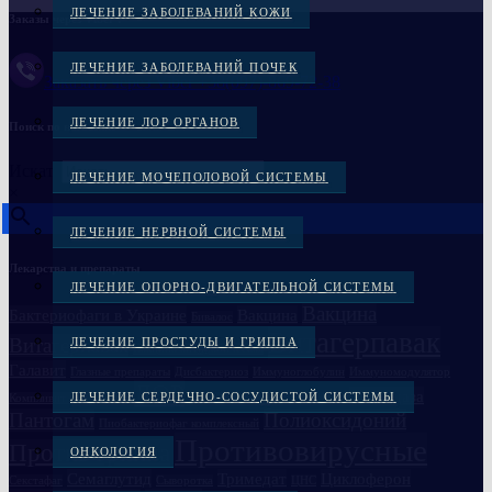
ЛЕЧЕНИЕ ЗАБОЛЕВАНИЙ КОЖИ
Заказы через Viber :
ЛЕЧЕНИЕ ЗАБОЛЕВАНИЙ ПОЧЕК
Заказать через Viber +38(097)-869-72-38
ЛЕЧЕНИЕ ЛОР ОРГАНОВ
Поиск по названию
Искать
ЛЕЧЕНИЕ МОЧЕПОЛОВОЙ СИСТЕМЫ
×
ЛЕЧЕНИЕ НЕРВНОЙ СИСТЕМЫ
Лекарства и препараты
ЛЕЧЕНИЕ ОПОРНО-ДВИГАТЕЛЬНОЙ СИСТЕМЫ
Вакцина
Бактериофаги в Украине
Вакцина
Бивалос
Витагерпавак
Витагерпавак
ЛЕЧЕНИЕ ПРОСТУДЫ И ГРИППА
Вакцина антирабическая
Галавит
Глазные препараты
Дисбактериоз
Иммуноглобулин
Иммуномодулятор
ЛОР
Лонгидаза
ЛЕЧЕНИЕ СЕРДЕЧНО-СОСУДИСТОЙ СИСТЕМЫ
Компливит кальций D3
Лечение простатита
Ликопид
Пантогам
Полиоксидоний
Пиобактериофаг комплексный
Противовирусные
Против гриппа
ОНКОЛОГИЯ
Семаглутид
Тримедат
Циклоферон
Секстафаг
Сыворотка
ЦНС