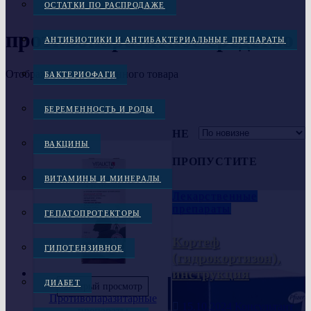
ОСТАТКИ ПО РАСПРОДАЖЕ
противопаразитное средство
АНТИБИОТИКИ И АНТИБАКТЕРИАЛЬНЫЕ ПРЕПАРАТЫ
Отображение единственного товара
БАКТЕРИОФАГИ
БЕРЕМЕННОСТЬ И РОДЫ
НЕ
ВАКЦИНЫ
ПРОПУСТИТЕ
ВИТАМИНЫ И МИНЕРАЛЫ
Лекарственные
препараты
ГЕПАТОПРОТЕКТОРЫ
Кортеф
ГИПОТЕНЗИВНОЕ
(гидрокортизон),
инструкция
ДИАБЕТ
Быстрый просмотр
Противопаразитарные
15.10.2024
Консультант
препараты