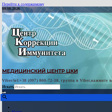
Перейти к содержимому
09.08.2026
МЕДИЦИНСКИЙ ЦЕНТР ЦКИ
Viber/tel:+38 (097) 869-72-38, группа в Viber,нажмите 
Искать
×
О нас