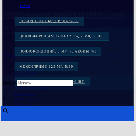
Статьи
МЕДИЦИНСКИЙ ЦЕНТР ЦКИ
ЛЕКАРСТВЕННЫЕ ПРЕПАРАТЫ
Viber/tel:+38 (097) 869-72-38, группа в Viber,нажмите
колокольчик справа
ЦИКЛОФЕРОН АМПУЛЫ 12.5%, 2 МЛ, 5 ШТ.
ПОЛИОКСИДОНИЙ, 6 МГ. ФЛАКОНЫ №5
Сайт работает на WordPress
|
Тема: Newsup, автор
Themeansar
Главная
МЕКСИПРИМ® 125 МГ, №30
В наличии
Под заказ
Распродажа
МЕКСИКОР КАПС. 100 МГ: 20 ШТ.
Искать
Сотрудничество
Контакты
МЕКСИДОЛ, ТАБ. 125 МГ №30
×
Карта сайта
Корзина
МЕКСИДОЛ ТАБ. 125 МГ №50
ЦИКЛОФЕРОН, ТАБ. №50