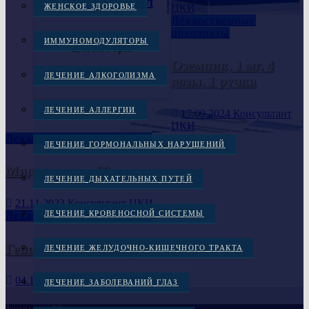
Семакс 1% 3 мл
ЦКИ
ЖЕНСКОЕ ЗДОРОВЬЕ
Лекарственные
препараты
ИММУНОМОДУЛЯТОРЫ
2,400.00
грн.
Оземпик, 1 мг, 4
В КОРЗИНУ
ЛЕЧЕНИЕ АЛКОГОЛИЗМА
дозы, 1 ручка
ЛЕЧЕНИЕ АЛЛЕРГИИ
17.09.2024
Консультант
ЦКИ
Лекарственные препараты
ЛЕЧЕНИЕ ГОРМОНАЛЬНЫХ НАРУШЕНИЙ
Мидзо, капли 60 мг
ЛЕЧЕНИЕ ДЫХАТЕЛЬНЫХ ПУТЕЙ
21.11.2023
Консультант ЦКИ
ЛЕЧЕНИЕ КРОВЕНОСНОЙ СИСТЕМЫ
Лекарственные препараты
Гепон 2мг 1 шт. лиофилизат
ЛЕЧЕНИЕ ЖЕЛУДОЧНО-КИШЕЧНОГО ТРАКТА
04.10.2023
Консультант ЦКИ
ЛЕЧЕНИЕ ЗАБОЛЕВАНИЙ ГЛАЗ
Заказы через Viber :