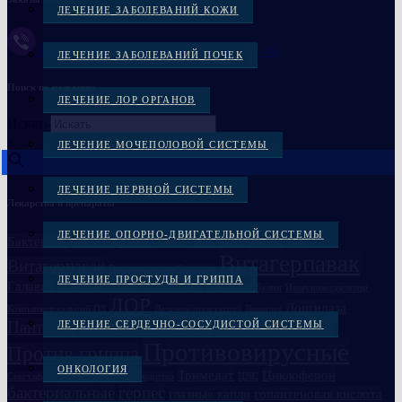
ЛЕЧЕНИЕ ЗАБОЛЕВАНИЙ КОЖИ
Заказать через Viber +38(097)-869-72-38
ЛЕЧЕНИЕ ЗАБОЛЕВАНИЙ ПОЧЕК
Поиск по названию
ЛЕЧЕНИЕ ЛОР ОРГАНОВ
Искать
×
ЛЕЧЕНИЕ МОЧЕПОЛОВОЙ СИСТЕМЫ
ЛЕЧЕНИЕ НЕРВНОЙ СИСТЕМЫ
Лекарства и препараты
ЛЕЧЕНИЕ ОПОРНО-ДВИГАТЕЛЬНОЙ СИСТЕМЫ
Вакцина
Бактериофаги в Украине
Вакцина
Бивалос
Витагерпавак
Витагерпавак
Вакцина антирабическая
ЛЕЧЕНИЕ ПРОСТУДЫ И ГРИППА
Галавит
Глазные препараты
Дисбактериоз
Иммуноглобулин
Иммуномодулятор
ЛОР
Лонгидаза
Компливит кальций D3
Лечение простатита
Ликопид
Пантогам
Полиоксидоний
ЛЕЧЕНИЕ СЕРДЕЧНО-СОСУДИСТОЙ СИСТЕМЫ
Пиобактериофаг комплексный
Противовирусные
Против гриппа
ОНКОЛОГИЯ
Семаглутид
Тримедат
Циклоферон
Секстафаг
Сыворотка
ЦНС
бактериальные
герпес
глазные капли
гопантеновая кислота