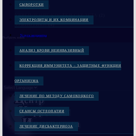
СЫВОРОТКИ
МЕДЦЕНТР
(6)
УКРЕПЛЕНИЕ КОСТЕЙ СКЕЛЕТА
(2)
ЭЛЕКТРОЛИТЫ И ИХ КОМБИНАЦИИ
ЭУБИОТИКИ
(4)
Услуги медцентра
Выбрать язык
АНАЛИЗ КРОВИ НЕИНВАЗИВНЫЙ
КОРРЕКЦИЯ ИММУНИТЕТА – ЗАЩИТНЫЕ ФУНКЦИИ
ОРГАНИЗМА
ЛЕЧЕНИЕ ПО МЕТОДУ САМОХОЦКОГО
СЕАНСЫ ОСТЕОПАТИИ
ЛЕЧЕНИЕ ДИСБАКТЕРИОЗА