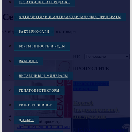
ОСТАТКИ ПО РАСПРОДАЖЕ
Семакс 1
АНТИБИОТИКИ И АНТИБАКТЕРИАЛЬНЫЕ ПРЕПАРАТЫ
Отображение единственного товара
БАКТЕРИОФАГИ
БЕРЕМЕННОСТЬ И РОДЫ
НЕ
ВАКЦИНЫ
ПРОПУСТИТЕ
ВИТАМИНЫ И МИНЕРАЛЫ
Лекарственные
препараты
ГЕПАТОПРОТЕКТОРЫ
Кортеф
ГИПОТЕНЗИВНОЕ
(гидрокортизон),
инструкция
ДИАБЕТ
Быстрый просмотр
Лечение нервной системы
15.10.2024
Консультант