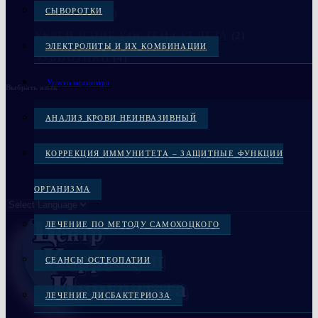
СЫВОРОТКИ
МЕДЦЕНТР
(6)
УКРЕПЛЕНИЕ КОСТЕЙ СКЕЛЕТА
(2)
ЭЛЕКТРОЛИТЫ И ИХ КОМБИНАЦИИ
ЭУБИОТИКИ
(4)
Услуги медцентра
Выбрать язык
АНАЛИЗ КРОВИ НЕИНВАЗИВНЫЙ
КОРРЕКЦИЯ ИММУНИТЕТА – ЗАЩИТНЫЕ ФУНКЦИИ
ОРГАНИЗМА
ЛЕЧЕНИЕ ПО МЕТОДУ САМОХОЦКОГО
СЕАНСЫ ОСТЕОПАТИИ
ЛЕЧЕНИЕ ДИСБАКТЕРИОЗА