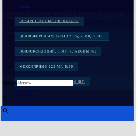
Статьи
МЕДИЦИНСКИЙ ЦЕНТР ЦКИ
ЛЕКАРСТВЕННЫЕ ПРЕПАРАТЫ
Viber/tel:+38 (097) 869-72-38, группа в Viber,нажмите
колокольчик справа
ЦИКЛОФЕРОН АМПУЛЫ 12.5%, 2 МЛ, 5 ШТ.
ПОЛИОКСИДОНИЙ, 6 МГ. ФЛАКОНЫ №5
Сайт работает на WordPress
|
Тема: Newsup, автор
Themeansar
Главная
МЕКСИПРИМ® 125 МГ, №30
В наличии
Под заказ
Распродажа
МЕКСИКОР КАПС. 100 МГ: 20 ШТ.
Искать
Сотрудничество
Контакты
МЕКСИДОЛ, ТАБ. 125 МГ №30
×
Карта сайта
Корзина
МЕКСИДОЛ ТАБ. 125 МГ №50
ЦИКЛОФЕРОН, ТАБ. №50