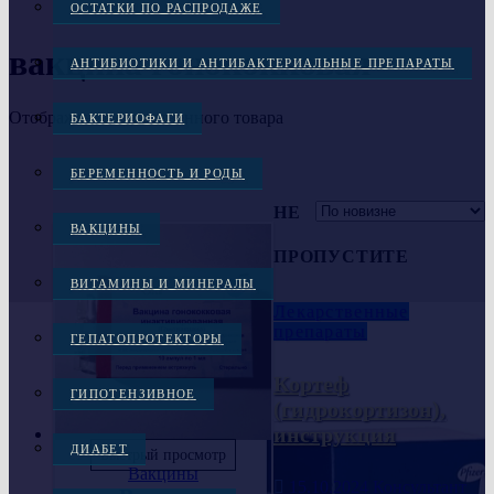
ОСТАТКИ ПО РАСПРОДАЖЕ
вакцина гонококковая
АНТИБИОТИКИ И АНТИБАКТЕРИАЛЬНЫЕ ПРЕПАРАТЫ
Отображение единственного товара
БАКТЕРИОФАГИ
БЕРЕМЕННОСТЬ И РОДЫ
НЕ
ВАКЦИНЫ
ПРОПУСТИТЕ
ВИТАМИНЫ И МИНЕРАЛЫ
Лекарственные
препараты
ГЕПАТОПРОТЕКТОРЫ
Кортеф
ГИПОТЕНЗИВНОЕ
(гидрокортизон),
инструкция
ДИАБЕТ
Быстрый просмотр
Вакцины
15.10.2024
Консультант