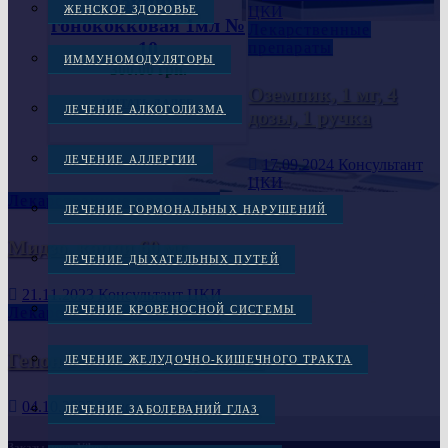
Вакцина
ЦКИ
ЖЕНСКОЕ ЗДОРОВЬЕ
гонококковая 1мл №
Лекарственные
10
препараты
ИММУНОМОДУЛЯТОРЫ
300.00
грн.
Оземпик, 1 мг, 4
ЧИТАТЬ ДАЛЕЕ
ЛЕЧЕНИЕ АЛКОГОЛИЗМА
дозы, 1 ручка
ЛЕЧЕНИЕ АЛЛЕРГИИ
17.09.2024
Консультант
ЦКИ
Лекарственные препараты
ЛЕЧЕНИЕ ГОРМОНАЛЬНЫХ НАРУШЕНИЙ
Мидзо, капли 60 мг
ЛЕЧЕНИЕ ДЫХАТЕЛЬНЫХ ПУТЕЙ
21.11.2023
Консультант ЦКИ
ЛЕЧЕНИЕ КРОВЕНОСНОЙ СИСТЕМЫ
Лекарственные препараты
Гепон 2мг 1 шт. лиофилизат
ЛЕЧЕНИЕ ЖЕЛУДОЧНО-КИШЕЧНОГО ТРАКТА
04.10.2023
Консультант ЦКИ
ЛЕЧЕНИЕ ЗАБОЛЕВАНИЙ ГЛАЗ
Заказы через Viber :