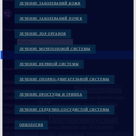
ЛЕЧЕНИЕ ЗАБОЛЕВАНИЙ КОЖИ
Заказать через Viber +38(097)-869-72-38
ЛЕЧЕНИЕ ЗАБОЛЕВАНИЙ ПОЧЕК
Поиск по названию
ЛЕЧЕНИЕ ЛОР ОРГАНОВ
Искать
×
ЛЕЧЕНИЕ МОЧЕПОЛОВОЙ СИСТЕМЫ
ЛЕЧЕНИЕ НЕРВНОЙ СИСТЕМЫ
Лекарства и препараты
ЛЕЧЕНИЕ ОПОРНО-ДВИГАТЕЛЬНОЙ СИСТЕМЫ
Вакцина
Бактериофаги в Украине
Вакцина
Бивалос
Витагерпавак
Витагерпавак
Вакцина антирабическая
ЛЕЧЕНИЕ ПРОСТУДЫ И ГРИППА
Галавит
Глазные препараты
Дисбактериоз
Иммуноглобулин
Иммуномодулятор
ЛОР
Лонгидаза
Компливит кальций D3
Лечение простатита
Ликопид
Пантогам
Полиоксидоний
ЛЕЧЕНИЕ СЕРДЕЧНО-СОСУДИСТОЙ СИСТЕМЫ
Пиобактериофаг комплексный
Противовирусные
Против гриппа
ОНКОЛОГИЯ
Семаглутид
Тримедат
Циклоферон
Секстафаг
Сыворотка
ЦНС
бактериальные
герпес
глазные капли
гопантеновая кислота