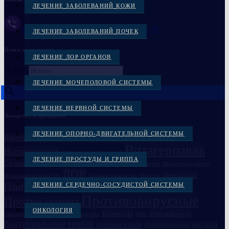
ЛЕЧЕНИЕ ЗАБОЛЕВАНИЙ КОЖИ
Заказать через Viber +38(097)-869-72-38
ЛЕЧЕНИЕ ЗАБОЛЕВАНИЙ ПОЧЕК
Поиск по названию
ЛЕЧЕНИЕ ЛОР ОРГАНОВ
Искать
×
ЛЕЧЕНИЕ МОЧЕПОЛОВОЙ СИСТЕМЫ
ЛЕЧЕНИЕ НЕРВНОЙ СИСТЕМЫ
Лекарства и препараты
ЛЕЧЕНИЕ ОПОРНО-ДВИГАТЕЛЬНОЙ СИСТЕМЫ
Вакцина
Бактериофаги в Украине
Вакцина
Бивалос
Витагерпавак
Витагерпавак
Вакцина антирабическая
ЛЕЧЕНИЕ ПРОСТУДЫ И ГРИППА
Галавит
Глазные препараты
Дисбактериоз
Иммуноглобулин
Иммуномодулятор
ЛОР
Лонгидаза
Компливит кальций D3
Лечение простатита
Ликопид
Пантогам
Полиоксидоний
ЛЕЧЕНИЕ СЕРДЕЧНО-СОСУДИСТОЙ СИСТЕМЫ
Пиобактериофаг комплексный
Противовирусные
Против гриппа
ОНКОЛОГИЯ
Семаглутид
Тримедат
Циклоферон
Секстафаг
Сыворотка
ЦНС
бактериальные
герпес
глазные капли
гопантеновая кислота