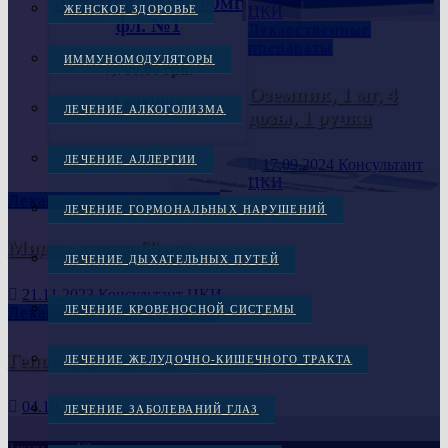
Актемра 10мл/200мг
ЦКИ
ЖЕНСКОЕ ЗДОРОВЬЕ
фл. №1
Лекарственные
препараты
ИММУНОМОДУЛЯТОРЫ
7,700.00
грн.
Оземпик, 1 мг, 4
В КОРЗИНУ
ЛЕЧЕНИЕ АЛКОГОЛИЗМА
дозы, 1 ручка
ЛЕЧЕНИЕ АЛЛЕРГИИ
17.09.2024
Консультант
ЦКИ
Лекарственные препараты
ЛЕЧЕНИЕ ГОРМОНАЛЬНЫХ НАРУШЕНИЙ
Мидзо, капли 60 мг
ЛЕЧЕНИЕ ДЫХАТЕЛЬНЫХ ПУТЕЙ
21.11.2023
Консультант ЦКИ
ЛЕЧЕНИЕ КРОВЕНОСНОЙ СИСТЕМЫ
Лекарственные препараты
Гепон 2мг 1 шт. лиофилизат
ЛЕЧЕНИЕ ЖЕЛУДОЧНО-КИШЕЧНОГО ТРАКТА
04.10.2023
Консультант ЦКИ
ЛЕЧЕНИЕ ЗАБОЛЕВАНИЙ ГЛАЗ
Заказы через Viber :