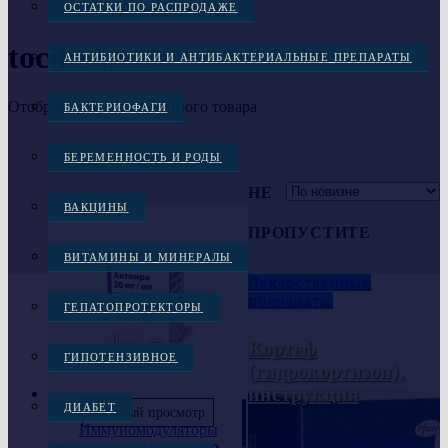
ОСТАТКИ ПО РАСПРОДАЖЕ
tocilizumab
АНТИБИОТИКИ И АНТИБАКТЕРИАЛЬНЫЕ ПРЕПАРАТЫ
Отображение единственного товара
БАКТЕРИОФАГИ
БЕРЕМЕННОСТЬ И РОДЫ
НЕ
ВАКЦИНЫ
ПРОПУСТИТЕ
ВИТАМИНЫ И МИНЕРАЛЫ
Лекарственные
препараты
ГЕПАТОПРОТЕКТОРЫ
Кортеф
ГИПОТЕНЗИВНОЕ
(гидрокортизон),
инструкция
ДИАБЕТ
Быстрый просмотр
Иммуномодуляторы
15.10.2024
Консультант