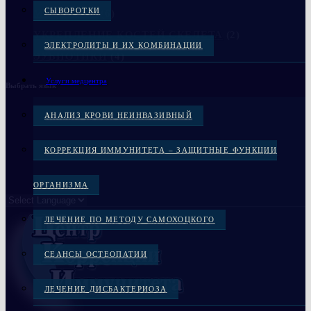
СЫВОРОТКИ
МЕДЦЕНТР
(6)
УКРЕПЛЕНИЕ КОСТЕЙ СКЕЛЕТА
(2)
ЭЛЕКТРОЛИТЫ И ИХ КОМБИНАЦИИ
ЭУБИОТИКИ
(4)
Услуги медцентра
Выбрать язык
АНАЛИЗ КРОВИ НЕИНВАЗИВНЫЙ
КОРРЕКЦИЯ ИММУНИТЕТА – ЗАЩИТНЫЕ ФУНКЦИИ
ОРГАНИЗМА
ЛЕЧЕНИЕ ПО МЕТОДУ САМОХОЦКОГО
СЕАНСЫ ОСТЕОПАТИИ
ЛЕЧЕНИЕ ДИСБАКТЕРИОЗА