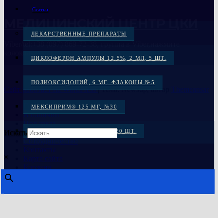
Статьи
МЕДИЦИНСКИЙ ЦЕНТР ЦКИ
ЛЕКАРСТВЕННЫЕ ПРЕПАРАТЫ
Viber/tel:+38 (097) 869-72-38, группа в Viber,нажмите
колокольчик справа
ЦИКЛОФЕРОН АМПУЛЫ 12.5%, 2 МЛ, 5 ШТ.
ПОЛИОКСИДОНИЙ, 6 МГ. ФЛАКОНЫ №5
Сайт работает на WordPress
|
Тема: Newsup, автор
Themeansar
Главная
МЕКСИПРИМ® 125 МГ, №30
В наличии
Под заказ
Распродажа
МЕКСИКОР КАПС. 100 МГ: 20 ШТ.
Искать
Сотрудничество
Контакты
МЕКСИДОЛ, ТАБ. 125 МГ №30
×
Карта сайта
Корзина
МЕКСИДОЛ ТАБ. 125 МГ №50
ЦИКЛОФЕРОН, ТАБ. №50