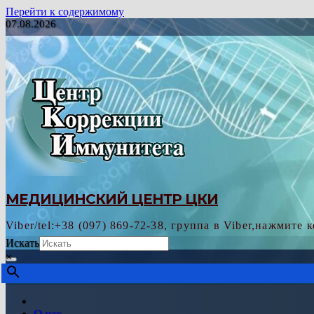
Перейти к содержимому
07.08.2026
МЕДИЦИНСКИЙ ЦЕНТР ЦКИ
Viber/tel:+38 (097) 869-72-38, группа в Viber,нажмите 
Искать
×
О нас