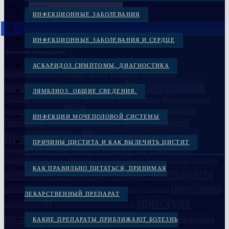
Искать
ИНФЕКЦИОННЫЕ ЗАБОЛЕВАНИЯ
×
ИНФЕКЦИОННЫЕ ЗАБОЛЕВАНИЯ И СЕРДЦЕ
Лекарства и препараты
АСКАРИДОЗ СИМПТОМЫ, ДИАГНОСТИКА
Вакцина
Бактериофаги в Украине
Вакцина
Бивалос
Витагерпавак
Витагерпавак
Вакцина антирабическая
ЛЯМБЛИОЗ. ОБЩИЕ СВЕДЕНИЯ.
Галавит
Глазные препараты
Дисбактериоз
Иммуноглобулин
Иммуномодулятор
ЛОР
Лонгидаза
Компливит кальций D3
Лечение простатита
Ликопид
ИНФЕКЦИИ МОЧЕПОЛОВОЙ СИСТЕМЫ
Пантогам
Полиоксидоний
Пиобактериофаг комплексный
Противовирусные
Против гриппа
ПРИЧИНЫ ЦИСТИТА И КАК ВЫЛЕЧИТЬ ЦИСТИТ
Семаглутид
Тримедат
Циклоферон
Секстафаг
Сыворотка
ЦНС
бактериальные
герпес
глазные капли
гопантеновая кислота
КАК ПРАВИЛЬНО ПИТАТЬСЯ, ПРИНИМАЯ
иммуностимулирующие препараты
пирогенал
кортексин в украине
купить вакцину от герпеса
от герпеса
ЛЕКАРСТВЕННЫЙ ПРЕПАРАТ
простуда
пирогенал 100
при бактериальном эндокардите
противовоспалительные
противопоказания
КАКИЕ ПРЕПАРАТЫ ПРИБЛИЖАЮТ БОЛЕЗНЬ