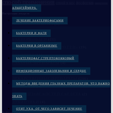
способ применения
спрей в нос
фосфоглив
эмоксипин
АЛЬЦГЕЙМЕРА.
Инструкции лекарств
ЛЕЧЕНИЕ БАКТЕРИОФАГАМИ
АКЦИОННАЯ ЦЕНА
(1)
БАД
(2)
БАКТЕРИИ И ФАГИ
БАКТЕРИОФАГИ
(21)
БАКТЕРИИ В ОРГАНИЗМЕ
БАКТЕРИОФАГИ «МИКРО ГЕН»
(19)
ВАКЦИНЫ
(11)
БАКТЕРИОФАГ СТРЕПТОКОККОВЫЙ
ГЛАЗНЫЕ ПРЕПАРАТЫ
(4)
ЖЕЛУДОЧНО-КИШЕЧНЫЙ ТРАКТ
(10)
ИНФЕКЦИОННЫЕ ЗАБОЛЕВАНИЯ И СЕРДЦЕ
ЛЕКАРСТВЕННЫЕ ПРЕПАРАТЫ
(266)
МЕТОДЫ ВВЕДЕНИЯ ГЛАЗНЫХ ПРЕПАРАТОВ. ЧТО ВАЖНО
МЕДЦЕНТР
(6)
УКРЕПЛЕНИЕ КОСТЕЙ СКЕЛЕТА
(2)
ЗНАТЬ
ЭУБИОТИКИ
(4)
ОТИТ УХА. ОТ ЧЕГО ЗАВИСИТ ЛЕЧЕНИЕ
Выбрать язык