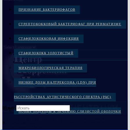
ПРИЗНАНИЕ БАКТЕРИОФАГОВ
СТРЕПТОКОККОВЫЙ БАКТЕРИОФАГ ПРИ РЕВМАТИЗМЕ
СТАФИЛОКОККОВАЯ ИНФЕКЦИЯ
СТАФИЛОКОКК ЗОЛОТИСТЫЙ
МИКРОБИОЛОГИЧЕСКАЯ ТЕРАПИЯ
НИЗКИЕ ДОЗЫ НАЛТРЕКСОНА (LDN) ПРИ
РАССТРОЙСТВАХ АУТИСТИЧЕСКОГО СПЕКТРА (РАС)
МЕДИЦИНСКИЙ ЦЕНТР ЦКИ
Искать
НОВЫЕ ПОДХОДЫ К ЛЕЧЕНИЮ СЛИЗИСТОЙ ОБОЛОЧКИ
Viber/tel:+38 (097) 869-72-38, группа в Viber,нажмите
×
колокольчик справа
ПОЛОСТИ РТА И ТКАНЕЙ ПАРОДОНТА