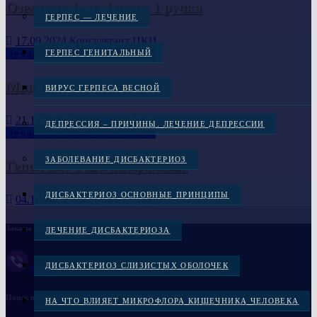
Оземпик, 1 мг, 4 дозы, 1 ручка
ГЕРПЕС — ЛЕЧЕНИЕ
17.09.2024
Консультант ЦКИ
Лекарственные препараты
ГЕРПЕС ГЕНИТАЛЬНЫЙ
Мидзо, капли 60 мг
ВИРУС ГЕРПЕСА ВЕСНОЙ
21.11.2023
Консультант ЦКИ
ДЕПРЕССИЯ – ПРИЧИНЫ. ЛЕЧЕНИЕ ДЕПРЕССИИ
Лекарственные препараты
ЗАБОЛЕВАНИЕ ДИСБАКТЕРИОЗ
Гепон 2мг 1 шт. лиофилизат
ДИСБАКТЕРИОЗ ОСНОВНЫЕ ПРИНЦИПЫ
04.10.2023
Консультант ЦКИ
Заказы через Viber :
ЛЕЧЕНИЕ ДИСБАКТЕРИОЗА
ДИСБАКТЕРИОЗ СЛИЗИСТЫХ ОБОЛОЧЕК
Заказать через Viber +38(097)-869-72-38
Поиск по названию
НА ЧТО ВЛИЯЕТ МИКРОФЛОРА КИШЕЧНИКА ЧЕЛОВЕКА