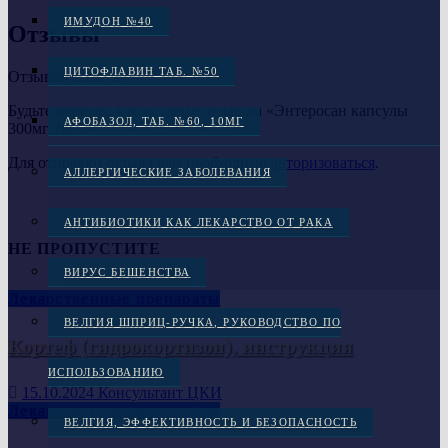
ИМУДОН №40
Отзывы
ЦИТОФЛАВИН ТАБ. №50
Отзывов пока нет.
Будьте первым, кто оставил отзыв на «Энтеросан капсулы
АФОБАЗОЛ, ТАБ. №60, 10МГ
300мг, №20»
Для отправки отзыва вам необходимо
авторизоваться
.
АЛЛЕРГИЧЕСКИЕ ЗАБОЛЕВАНИЯ
АНТИБИОТИКИ КАК ЛЕКАРСТВО ОТ РАКА
НЕ ПРОПУСТИТЕ
ВИРУС БЕШЕНСТВА
Лекарственные препараты
ВЕЛГИЯ ШПРИЦ-РУЧКА, РУКОВОДСТВО ПО
Кортеф (гидрокортизон), инструкция
ИСПОЛЬЗОВАНИЮ
15.10.2024
Консультант ЦКИ
Лекарственные препараты
ВЕЛГИЯ, ЭФФЕКТИВНОСТЬ И БЕЗОПАСНОСТЬ