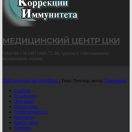
МЕДИЦИНСКИЙ ЦЕНТР ЦКИ
Viber/tel:+38 (097) 869-72-38, группа в Viber,нажмите
колокольчик справа
Сайт работает на WordPress
|
Тема: Newsup, автор
Themeansar
Главная
В наличии
Под заказ
Распродажа
Сотрудничество
Контакты
Карта сайта
Корзина