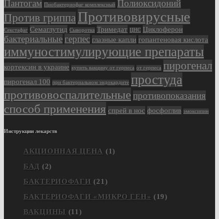
Пантогам
Полиоксидоний
Пиобактериофаг комплексный
Противовирусные
Против гриппа
Семаглутид
Тримедат
Циклоферон
Секстафаг
Сыворотка
ЦНС
бактериальные
герпес
глазные капли
гопантеновая кислота
иммуностимулирующие препараты
пирогенал
кортексин в украине
купить вакцину от герпеса
от герпеса
простуда
пирогенал 100
при бактериальном эндокардите
противовоспалительные
противопоказания
способ применения
спрей в нос
фосфоглив
эмоксипин
Инструкции лекарств
АКЦИОННАЯ ЦЕНА
(1)
БАД
(2)
БАКТЕРИОФАГИ
(21)
БАКТЕРИОФАГИ «МИКРО ГЕН»
(19)
ВАКЦИНЫ
(11)