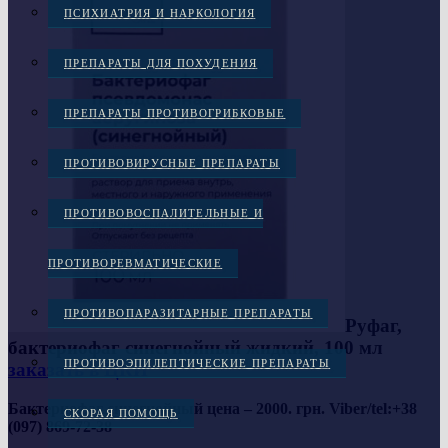
ПСИХИАТРИЯ И НАРКОЛОГИЯ
ПРЕПАРАТЫ ДЛЯ ПОХУДЕНИЯ
ПРЕПАРАТЫ ПРОТИВОГРИБКОВЫЕ
ПРОТИВОВИРУСНЫЕ ПРЕПАРАТЫ
ПРОТИВОВОСПАЛИТЕЛЬНЫЕ И
ПРОТИВОРЕВМАТИЧЕСКИЕ
ПРОТИВОПАРАЗИТАРНЫЕ ПРЕПАРАТЫ
Руфаг,
бактериофаг синегнойный жидкий, 100 мл
ПРОТИВОЭПИЛЕПТИЧЕСКИЕ ПРЕПАРАТЫ
заказать в ЦКИ
Бактериофаг синегнойный цена – 2000. грн. Viber/tel:+38
СКОРАЯ ПОМОЩЬ
(097) 869-72-38