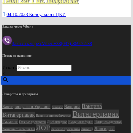
Гепон 2мг 1 шт. лиофилизат
04.10.2023
Консультант ЦКИ
Заказы через Viber :
Заказать через Viber +38(097)-869-72-38
Поиск по названию
Искать
×
Лекарства и препараты
Вакцина
Бактериофаги в Украине
Вакцина
Бивалос
Витагерпавак
Витагерпавак
Вакцина антирабическая
Галавит
Глазные препараты
Дисбактериоз
Иммуноглобулин
Иммуномодулятор
ЛОР
Лонгидаза
Компливит кальций D3
Лечение простатита
Ликопид