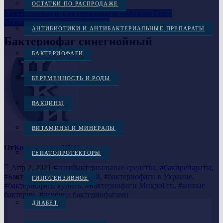
ОСТАТКИ ПО РАСПРОДАЖЕ
Бактериофаги
Бактериофаги «Микро Ген»
Лекарственные препараты
АНТИБИОТИКИ И АНТИБАКТЕРИАЛЬНЫЕ ПРЕПАРАТЫ
Бактериофаг синегнойный
БАКТЕРИОФАГИ
БЕРЕМЕННОСТЬ И РОДЫ
ВАКЦИНЫ
ВИТАМИНЫ И МИНЕРАЛЫ
От
Консультант ЦКИ
ГЕПАТОПРОТЕКТОРЫ
Апр 2, 2021
#антибактериальные средства
,
#бакпрепараты
,
#Бактериофаг синегнойный
,
#бактериофаги в Украине
,
ГИПОТЕНЗИВНОЕ
#бактериофаги купить
,
#Бактериофаги МикроГен
,
#живые
бактерии
,
#лечение бактериофагами
ДИАБЕТ