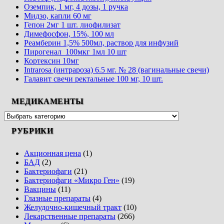
Оземпик, 1 мг, 4 дозы, 1 ручка
Мидзо, капли 60 мг
Гепон 2мг 1 шт. лиофилизат
Димефосфон, 15%, 100 мл
Реамберин 1,5% 500мл, раствор для инфузий
Пирогенал 100мкг 1мл 10 шт
Кортексин 10мг
Intrarosa (интрароза) 6.5 мг. № 28 (вагинальные свечи)
Галавит свечи ректальные 100 мг, 10 шт.
МЕДИКАМЕНТЫ
РУБРИКИ
Акционная цена
(1)
БАД
(2)
Бактериофаги
(21)
Бактериофаги «Микро Ген»
(19)
Вакцины
(11)
Глазные препараты
(4)
Желудочно-кишечный тракт
(10)
Лекарственные препараты
(266)