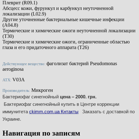
Плеврит (R09.1)
Абсцесс кожи, фурункул и карбункул неуточненной
локализации (L02.9)
Другие уточненные бактериальные кишечные инфекции
(A04.8)
Термические и химические ожоги неуточненной локализации
(T30)
Термические и химические ожоги, ограниченные областью
глаза и его придаточного аппарата (T26)
фаголизат бактерий Pseudomonas
Действующее вещество:
aeroginosa
V03A
АТХ:
Микроген
Производитель:
Бактериофаг синегнойный
цена – 2000. грн.
Бактериофаг синегнойный купить в Центре
коррекции
иммунитета
ckimm.com.ua Кнтакты
Заказать с доставкой по
Украине.
Навигация по записям