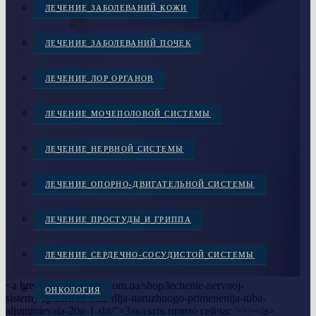
ЛЕЧЕНИЕ ЗАБОЛЕВАНИЙ КОЖИ
ЛЕЧЕНИЕ ЗАБОЛЕВАНИЙ ПОЧЕК
ЛЕЧЕНИЕ ЛОР ОРГАНОВ
ЛЕЧЕНИЕ МОЧЕПОЛОВОЙ СИСТЕМЫ
ЛЕЧЕНИЕ НЕРВНОЙ СИСТЕМЫ
ЛЕЧЕНИЕ ОПОРНО-ДВИГАТЕЛЬНОЙ СИСТЕМЫ
ЛЕЧЕНИЕ ПРОСТУДЫ И ГРИППА
ЛЕЧЕНИЕ СЕРДЕЧНО-СОСУДИСТОЙ СИСТЕМЫ
<a href="http://ckimm.com.ua/shop/lechenie-nervnoj-
ОНКОЛОГИЯ
sistemy/apizartron-maz-dlja-naruzhnogo-primenenija-tuba-
aljuminievaja-20g-1-sht/">Заказать прямо сейчас >>></a>