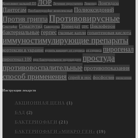
ЛОР
Лонгидаза
Компливит кальций D3
Лечение простатита
Ликопид
Пантогам
Полиоксидоний
Пиобактериофаг комплексный
Противовирусные
Против гриппа
Семаглутид
Тримедат
Циклоферон
Секстафаг
Сыворотка
ЦНС
бактериальные
герпес
глазные капли
гопантеновая кислота
иммуностимулирующие препараты
пирогенал
кортексин в украине
купить вакцину от герпеса
от герпеса
простуда
пирогенал 100
при бактериальном эндокардите
противовоспалительные
противопоказания
способ применения
спрей в нос
фосфоглив
эмоксипин
Инструкции лекарств
АКЦИОННАЯ ЦЕНА
(1)
БАД
(2)
БАКТЕРИОФАГИ
(21)
БАКТЕРИОФАГИ «МИКРО ГЕН»
(19)