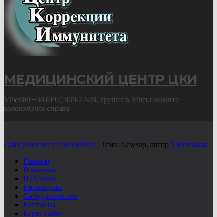
МЕДИЦИНСКИЙ ЦЕНТР ЦКИ
Viber/tel:+38 (097) 869-72-38, группа в Viber,нажмите
колокольчик справа
Сайт работает на WordPress
|
Тема: Newsup, автор
Themeansar
Главная
В наличии
Под заказ
Распродажа
Сотрудничество
Контакты
Карта сайта