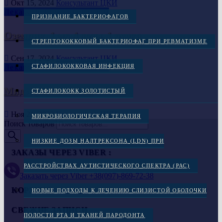
Окт 15, 2024
Консультант ЦКИ
Лекарственные препараты
ПРИЗНАНИЕ БАКТЕРИОФАГОВ
Оземпик, 1 мг, 4 дозы, 1 ручка
СТРЕПТОКОККОВЫЙ БАКТЕРИОФАГ ПРИ РЕВМАТИЗМЕ
Сен 17, 2024
Консультант ЦКИ
СТАФИЛОКОККОВАЯ ИНФЕКЦИЯ
Лекарственные препараты
Мидзо, капли 60 мг
СТАФИЛОКОКК ЗОЛОТИСТЫЙ
Ноя 21, 2023
Консультант ЦКИ
МИКРОБИОЛОГИЧЕСКАЯ ТЕРАПИЯ
Поиск товаров
НИЗКИЕ ДОЗЫ НАЛТРЕКСОНА (LDN) ПРИ
ЗАКАЗЫ ЧЕРЕЗ VIBER :
РАССТРОЙСТВАХ АУТИСТИЧЕСКОГО СПЕКТРА (РАС)
Заказать через Viber +38(097)-869-72-38
КОРЗИНА
НОВЫЕ ПОДХОДЫ К ЛЕЧЕНИЮ СЛИЗИСТОЙ ОБОЛОЧКИ
СВЕЖИЕ ЗАПИСИ
ПОЛОСТИ РТА И ТКАНЕЙ ПАРОДОНТА