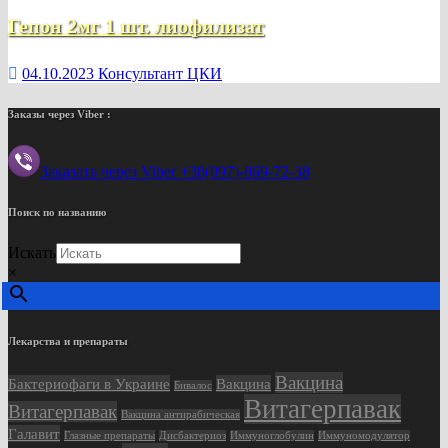
Гепон 2мг 1 шт. лиофилизат
04.10.2023
Консультант ЦКИ
Заказы через Viber :
Заказать через Viber +38(097)-869-72-38
Поиск по названию
Искать
×
Лекарства и препараты
Вакцина
Бактериофаги в Украине
Вакцина
Бивалос
Витагерпавак
Витагерпавак
Вакцина антирабическая
Галавит
Глазные препараты
Дисбактериоз
Иммуноглобулин
Иммуномодулятор