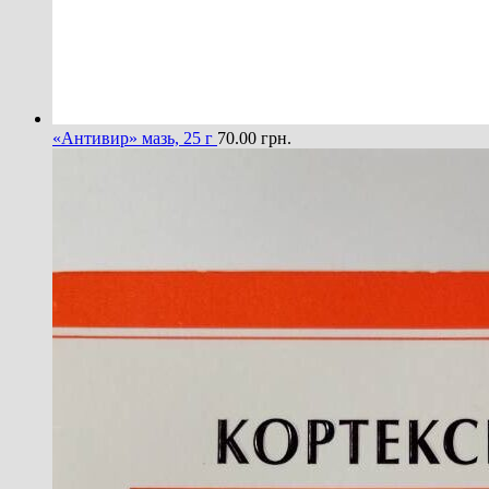
«Антивир» мазь, 25 г
70.00
грн.