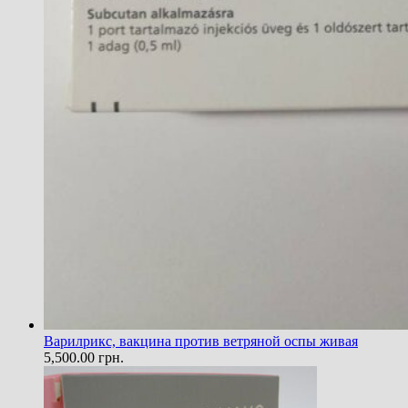
Варилрикс, вакцина против ветряной оспы живая
5,500.00
грн.