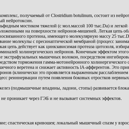
плекс, получаемый от Clostridium botulinum, состоит из нейро
тый нейротоксин.
ьфидным мостиком тяжелой (с мол.массой 100 тыс.Da) и легкой (
оложенными на поверхности нейронов-мишеней. Легкая цепь об
освязанного протеина, имеющего молекулярную массу 25 тыс.Da
вание молекулы с пресинаптической мембраной (процесс занимае
кая цепь действует как цинкзависимая протеаза цитозоля, избир
рминалей холинергических нейронов. Конечным эффектом этого 
ние экстрафузальных мышечных волокон, посредством ингибиро
редством торможения гамма-мотонейронного холинергического 
шечного веретена и снижает активность lA-афферентов. Это п
йронов (клинически это проявляется выраженным расслаблением
оцесс реиннервации путем появления боковых отростков нервны
желез (подмышечные впадины, ладони, стопы) развивается блок
 не проникает через ГЭБ и не вызывает системных эффектов.
ие; спастическая кривошея; локальный мышечный спазм у взрослы