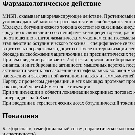
Фармакологическое действие
МИБП, оказывает миорелаксирующее действие. Протеиновый ком
условиях данный комплекс распадается и высвобождается чис
Молекула ботулинического токсина состоит из связанных дисул
сродство к связыванию со специфическими рецепторами, расп
по отношению к цитоплазматическим участкам синаптосомальн
этап действия ботулинического токсина – специфическое связы
в цитозоль посредством эндоцитоза. После интернализации лег
блокаде высвобождения ацетилхолина из пресинаптических те
При в/м введении развивается 2 эффекта: прямое ингибирова
синапса, и ингибирование активности мышечных веретен, пос
активности ведет к расслаблению интрафузальных волокон мы
растяжения и эфферентной активности альфа- и гамма-мотоне
Наряду с процессом денервации, в этих мышцах протекает пр
сокращений через 4-6 мес после инъекции.
При в/к инъекции в области локализации эккринных потовых 
гипергидроз на 6-8 мес.
При введении в терапевтических дозах ботулинический токсин
Показания
Блефароспазм; гемифациальный спазм; паралитическое косоглаз
и спастичность).