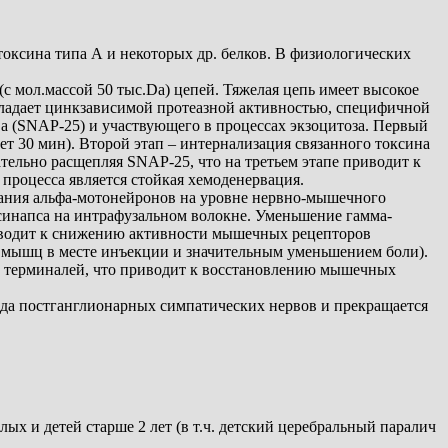
токсина типа А и некоторых др. белков. В физиологических
с мол.массой 50 тыс.Da) цепей. Тяжелая цепь имеет высокое
ладает цинкзависимой протеазной активностью, специфичной
 (SNAP-25) и участвующего в процессах экзоцитоза. Первый
т 30 мин). Второй этап – интернализация связанного токсина
ательно расщепляя SNAP-25, что на третьем этапе приводит к
процесса является стойкая хемоденервация.
вания альфа-мотонейронов на уровне нервно-мышечного
синапса на интрафузальном волокне. Уменьшение гамма-
риводит к снижению активности мышечных рецепторов
 мышц в месте инъекции и значительным уменьшением боли).
х терминалей, что приводит к восстановлению мышечных
ада постганглионарных симпатических нервов и прекращается
х и детей старше 2 лет (в т.ч. детский церебральный паралич