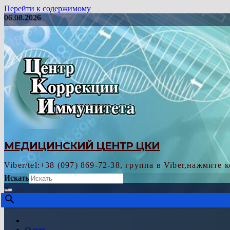
Перейти к содержимому
06.08.2026
МЕДИЦИНСКИЙ ЦЕНТР ЦКИ
Viber/tel:+38 (097) 869-72-38, группа в Viber,нажмите 
Искать
×
О нас