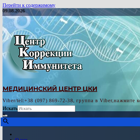
Перейти к содержимому
09.08.2026
МЕДИЦИНСКИЙ ЦЕНТР ЦКИ
Viber/tel:+38 (097) 869-72-38, группа в Viber,нажмите 
Искать
×
О нас