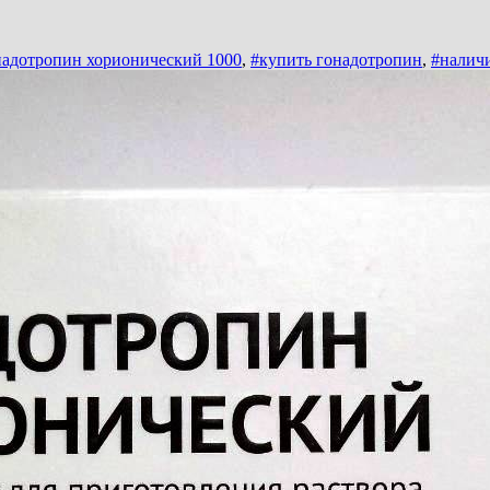
надотропин хорионический 1000
,
#купить гонадотропин
,
#налич