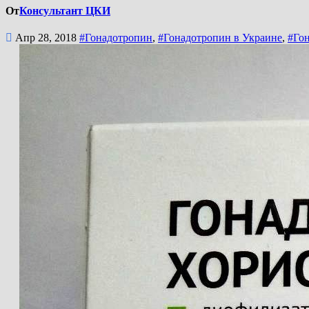
От
Консультант ЦКИ
Апр 28, 2018
#Гонадотропин
,
#Гонадотропин в Украине
,
#Го