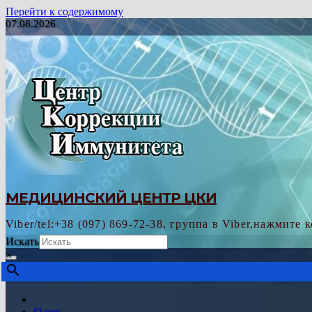
Перейти к содержимому
07.08.2026
МЕДИЦИНСКИЙ ЦЕНТР ЦКИ
Viber/tel:+38 (097) 869-72-38, группа в Viber,нажмите 
Искать
×
О нас