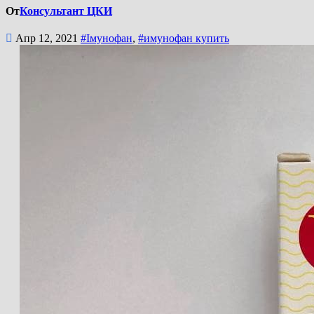
От
Консультант ЦКИ
Апр 12, 2021
#Імунофан
,
#имунофан купить