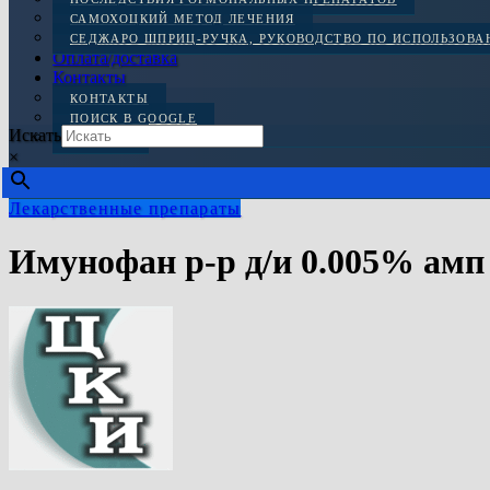
САМОХОЦКИЙ МЕТОД ЛЕЧЕНИЯ
СЕДЖАРО ШПРИЦ-РУЧКА, РУКОВОДСТВО ПО ИСПОЛЬЗОВ
Оплата/доставка
Контакты
КОНТАКТЫ
ПОИСК В GOOGLE
Искать
ОТЗЫВЫ
×
Лекарственные препараты
Имунофан р-р д/и 0.005% амп