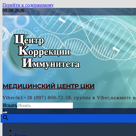
Перейти к содержимому
08.08.2026
МЕДИЦИНСКИЙ ЦЕНТР ЦКИ
Viber/tel:+38 (097) 869-72-38, группа в Viber,нажмите 
Искать
×
О нас