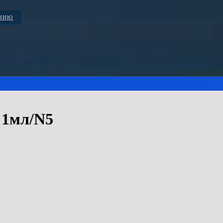
АНИЮ
 1мл/N5