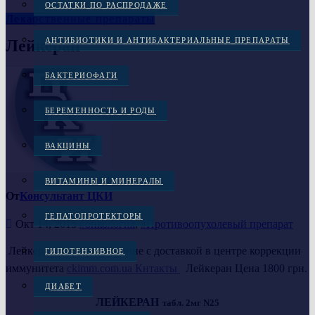
ОСТАТКИ ПО РАСПРОДАЖЕ
Лекарственные препараты
АНТИБИОТИКИ И АНТИБАКТЕРИАЛЬНЫЕ ПРЕПАРАТЫ
Лейкеран
БАКТЕРИОФАГИ
БЕРЕМЕННОСТЬ И РОДЫ
ВАКЦИНЫ
ВИТАМИНЫ И МИНЕРАЛЫ
От
Консультант ЦКИ
ГЕПАТОПРОТЕКТОРЫ
Окт 14, 2015
#онкология
,
#Противоопухолевый препарат
Лейкеран купить
в Украине с доставкой в центре коррекции
ГИПОТЕНЗИВНОЕ
иммунитета
ckimm.com.ua Кнтакты
Лейкеран Цена
1800 грн.
ДИАБЕТ
ЛЕЙКЕРАН
табл. 2мг N25