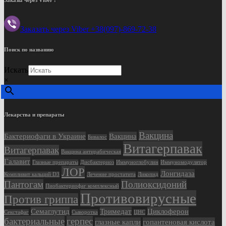
Заказать через Viber +38(097)-869-72-38
Поиск по названию
Искать
×
Лекарства и препараты
Вакцина
Бактериофаги в Украине
Вакцина
Бивалос
Витагерпавак
Витагерпавак
Вакцина антирабическая
Галавит
Глазные препараты
Дисбактериоз
Иммуноглобулин
Иммуномодулятор
ЛОР
Лонгидаза
Компливит кальций D3
Лечение простатита
Ликопид
Пантогам
Полиоксидоний
Пиобактериофаг комплексный
Противовирусные
Против гриппа
Семаглутид
Тримедат
Циклоферон
Секстафаг
Сыворотка
ЦНС
бактериальные
герпес
глазные капли
гопантеновая кислота