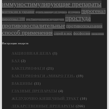
иммуностимулирующие препараты
пирогенал
кортексин в украине
купить вакцину от герпеса
от герпеса
простуда
пирогенал 100
при бактериальном эндокардите
противовоспалительные
противопоказания
способ применения
спрей в нос
фосфоглив
эмоксипин
Инструкции лекарств
АКЦИОННАЯ ЦЕНА
(1)
БАД
(2)
БАКТЕРИОФАГИ
(21)
БАКТЕРИОФАГИ «МИКРО ГЕН»
(19)
ВАКЦИНЫ
(11)
ГЛАЗНЫЕ ПРЕПАРАТЫ
(4)
ЖЕЛУДОЧНО-КИШЕЧНЫЙ ТРАКТ
(10)
ЛЕКАРСТВЕННЫЕ ПРЕПАРАТЫ
(266)