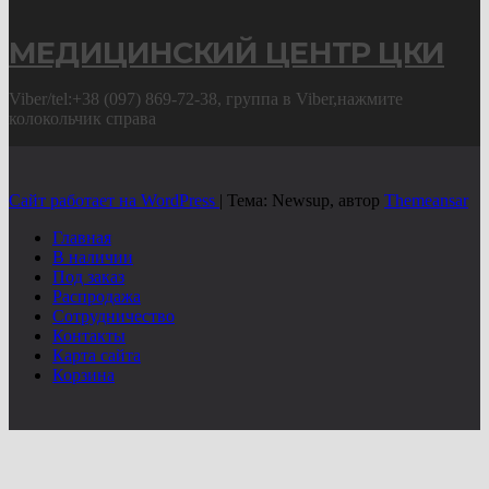
МЕДИЦИНСКИЙ ЦЕНТР ЦКИ
Viber/tel:+38 (097) 869-72-38, группа в Viber,нажмите
колокольчик справа
Сайт работает на WordPress
|
Тема: Newsup, автор
Themeansar
Главная
В наличии
Под заказ
Распродажа
Сотрудничество
Контакты
Карта сайта
Корзина