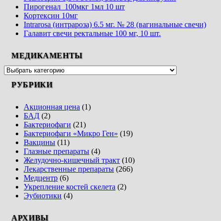
Пирогенал 100мкг 1мл 10 шт
Кортексин 10мг
Intrarosa (интрароза) 6.5 мг. № 28 (вагинальные свечи)
Галавит свечи ректальные 100 мг, 10 шт.
МЕДИКАМЕНТЫ
РУБРИКИ
Акционная цена
(1)
БАД
(2)
Бактериофаги
(21)
Бактериофаги «Микро Ген»
(19)
Вакцины
(11)
Глазные препараты
(4)
Желудочно-кишечный тракт
(10)
Лекарственные препараты
(266)
Медцентр
(6)
Укрепление костей скелета
(2)
Эубиотики
(4)
АРХИВЫ