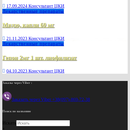
17.09.2024
Консультант ЦКИ
Лекарственные препараты
Мидзо, капли 60 мг
21.11.2023
Консультант ЦКИ
Лекарственные препараты
Гепон 2мг 1 шт. лиофилизат
04.10.2023
Консультант ЦКИ
Заказы через Viber :
Заказать через Viber +38(097)-869-72-38
Поиск по названию
Искать
×