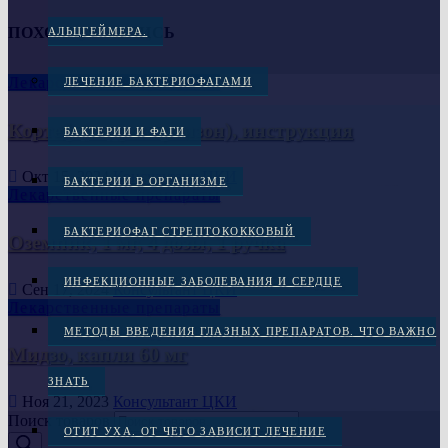
ПОХОЖАЯ ЗАПИСЬ
АЛЬЦГЕЙМЕРА.
Лекарственные препараты
ЛЕЧЕНИЕ БАКТЕРИОФАГАМИ
Кортеф (гидрокортизон), инструкция
БАКТЕРИИ И ФАГИ
Окт 15, 2024
Консультант ЦКИ
БАКТЕРИИ В ОРГАНИЗМЕ
Лекарственные препараты
БАКТЕРИОФАГ СТРЕПТОКОККОВЫЙ
Оземпик, 1 мг, 4 дозы, 1 ручка
ИНФЕКЦИОННЫЕ ЗАБОЛЕВАНИЯ И СЕРДЦЕ
Сен 17, 2024
Консультант ЦКИ
Лекарственные препараты
МЕТОДЫ ВВЕДЕНИЯ ГЛАЗНЫХ ПРЕПАРАТОВ. ЧТО ВАЖНО
Мидзо, капли 60 мг
ЗНАТЬ
Ноя 21, 2023
Консультант ЦКИ
Поиск товаров
ОТИТ УХА. ОТ ЧЕГО ЗАВИСИТ ЛЕЧЕНИЕ