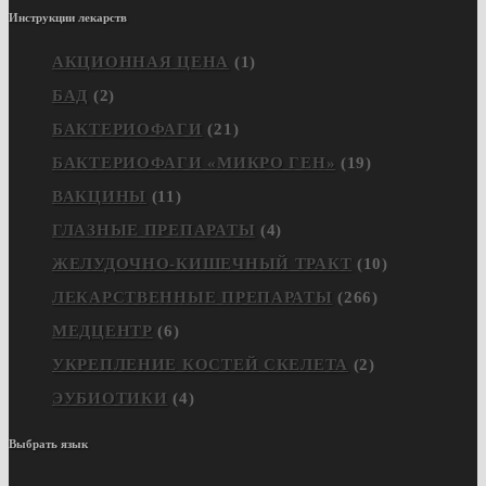
Инструкции лекарств
АКЦИОННАЯ ЦЕНА
(1)
БАД
(2)
БАКТЕРИОФАГИ
(21)
БАКТЕРИОФАГИ «МИКРО ГЕН»
(19)
ВАКЦИНЫ
(11)
ГЛАЗНЫЕ ПРЕПАРАТЫ
(4)
ЖЕЛУДОЧНО-КИШЕЧНЫЙ ТРАКТ
(10)
ЛЕКАРСТВЕННЫЕ ПРЕПАРАТЫ
(266)
МЕДЦЕНТР
(6)
УКРЕПЛЕНИЕ КОСТЕЙ СКЕЛЕТА
(2)
ЭУБИОТИКИ
(4)
Выбрать язык