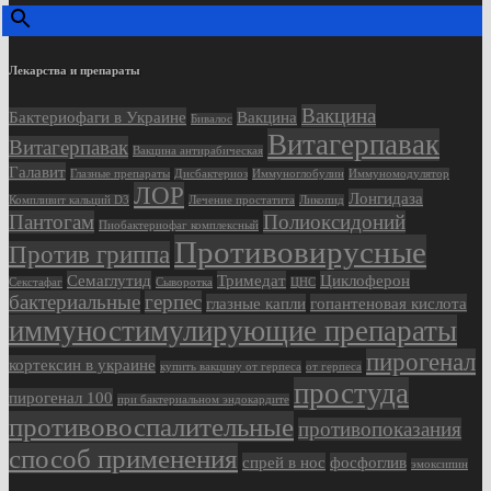
Лекарства и препараты
Вакцина
Бактериофаги в Украине
Вакцина
Бивалос
Витагерпавак
Витагерпавак
Вакцина антирабическая
Галавит
Глазные препараты
Дисбактериоз
Иммуноглобулин
Иммуномодулятор
ЛОР
Лонгидаза
Компливит кальций D3
Лечение простатита
Ликопид
Пантогам
Полиоксидоний
Пиобактериофаг комплексный
Противовирусные
Против гриппа
Семаглутид
Тримедат
Циклоферон
Секстафаг
Сыворотка
ЦНС
бактериальные
герпес
глазные капли
гопантеновая кислота
иммуностимулирующие препараты
пирогенал
кортексин в украине
купить вакцину от герпеса
от герпеса
простуда
пирогенал 100
при бактериальном эндокардите
противовоспалительные
противопоказания
способ применения
спрей в нос
фосфоглив
эмоксипин