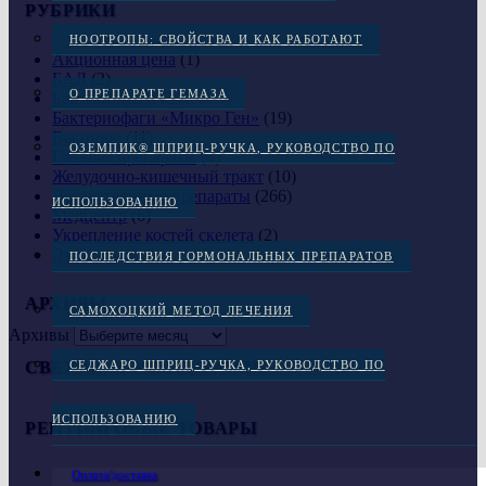
РУБРИКИ
НООТРОПЫ: СВОЙСТВА И КАК РАБОТАЮТ
Акционная цена
(1)
БАД
(2)
О ПРЕПАРАТЕ ГЕМАЗА
Бактериофаги
(21)
Бактериофаги «Микро Ген»
(19)
Вакцины
(11)
ОЗЕМПИК® ШПРИЦ-РУЧКА, РУКОВОДСТВО ПО
Глазные препараты
(4)
Желудочно-кишечный тракт
(10)
Лекарственные препараты
(266)
ИСПОЛЬЗОВАНИЮ
Медцентр
(6)
Укрепление костей скелета
(2)
Эубиотики
(4)
ПОСЛЕДСТВИЯ ГОРМОНАЛЬНЫХ ПРЕПАРАТОВ
АРХИВЫ
САМОХОЦКИЙ МЕТОД ЛЕЧЕНИЯ
Архивы
СВЕЖИЕ КОММЕНТАРИИ
СЕДЖАРО ШПРИЦ-РУЧКА, РУКОВОДСТВО ПО
ИСПОЛЬЗОВАНИЮ
РЕЙТИНГОВЫЕ ТОВАРЫ
Оплата/доставка