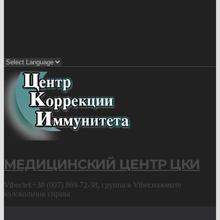
МЕДИЦИНСКИЙ ЦЕНТР ЦКИ
Viber/tel:+38 (097) 869-72-38, группа в Viber,нажмите
колокольчик справа