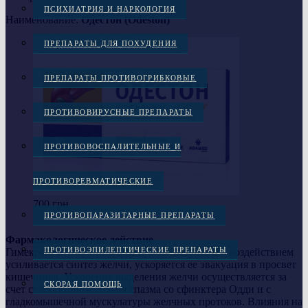
ПСИХИАТРИЯ И НАРКОЛОГИЯ
Наименование:
Одестон (Odeston)
ПРЕПАРАТЫ ДЛЯ ПОХУДЕНИЯ
ПРЕПАРАТЫ ПРОТИВОГРИБКОВЫЕ
ПРОТИВОВИРУСНЫЕ ПРЕПАРАТЫ
ПРОТИВОВОСПАЛИТЕЛЬНЫЕ И
ПРОТИВОРЕВМАТИЧЕСКИЕ
700 грн
ПРОТИВОПАРАЗИТАРНЫЕ ПРЕПАРАТЫ
Фармакологическое действие
ПРОТИВОЭПИЛЕПТИЧЕСКИЕ ПРЕПАРАТЫ
Гимекромон – производное кумарина. Под его воздействием
усиливается синтез желчи, ускоряется ее эвакуация в просвет
кишечника. Ускорение выделения желчи осуществляется за
СКОРАЯ ПОМОЩЬ
счет селективного снятия спазма со сфинктера Одди и с
гладкомышечной мускулатуры желчных протоков. Влияния на