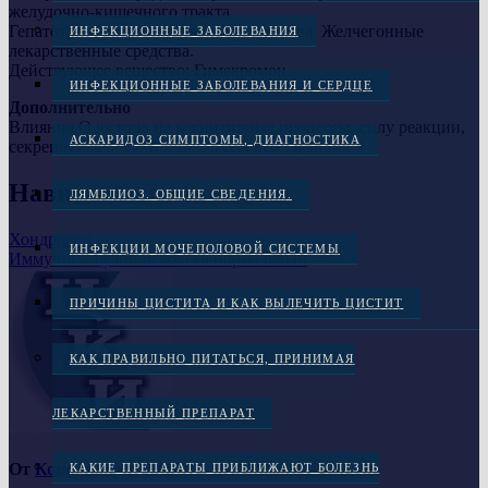
желудочно-кишечного тракта
Гепатотропные, лекарственные средства. Желчегонные
ИНФЕКЦИОННЫЕ ЗАБОЛЕВАНИЯ
лекарственные средства.
Действующее вещество: Гимекромон
ИНФЕКЦИОННЫЕ ЗАБОЛЕВАНИЯ И СЕРДЦЕ
Дополнительно
Влияния Одестона на когнитивные процессы, силу реакции,
АСКАРИДОЗ СИМПТОМЫ, ДИАГНОСТИКА
секрецию желез ЖКТ, процессы всасывания
Навигация по записям
ЛЯМБЛИОЗ. ОБЩИЕ СВЕДЕНИЯ.
Хондролон
ИНФЕКЦИИ МОЧЕПОЛОВОЙ СИСТЕМЫ
Иммуноглобулин человека нормальный
ПРИЧИНЫ ЦИСТИТА И КАК ВЫЛЕЧИТЬ ЦИСТИТ
КАК ПРАВИЛЬНО ПИТАТЬСЯ, ПРИНИМАЯ
ЛЕКАРСТВЕННЫЙ ПРЕПАРАТ
От
Консультант ЦКИ
КАКИЕ ПРЕПАРАТЫ ПРИБЛИЖАЮТ БОЛЕЗНЬ