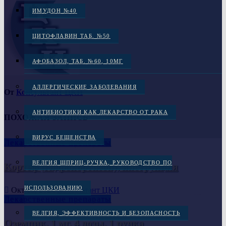
ИМУДОН №40
ЦИТОФЛАВИН ТАБ. №50
АФОБАЗОЛ, ТАБ. №60, 10МГ
АЛЛЕРГИЧЕСКИЕ ЗАБОЛЕВАНИЯ
От
Консультант ЦКИ
АНТИБИОТИКИ КАК ЛЕКАРСТВО ОТ РАКА
ПОХОЖАЯ ЗАПИСЬ
ВИРУС БЕШЕНСТВА
Лекарственные препараты
ВЕЛГИЯ ШПРИЦ-РУЧКА, РУКОВОДСТВО ПО
Кортеф (гидрокортизон), инструкция
ИСПОЛЬЗОВАНИЮ
Окт 15, 2024
Консультант ЦКИ
Лекарственные препараты
ВЕЛГИЯ, ЭФФЕКТИВНОСТЬ И БЕЗОПАСНОСТЬ
Оземпик, 1 мг, 4 дозы, 1 ручка