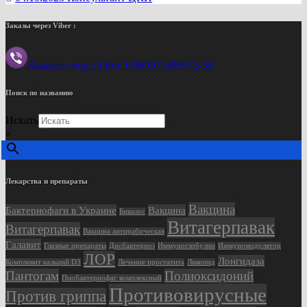
Заказы через Viber :
Заказать через Viber +38(097)-869-72-38
Поиск по названию
Искать
×
Лекарства и препараты
Вакцина
Бактериофаги в Украине
Вакцина
Бивалос
Витагерпавак
Витагерпавак
Вакцина антирабическая
Галавит
Глазные препараты
Дисбактериоз
Иммуноглобулин
Иммуномодулятор
ЛОР
Лонгидаза
Компливит кальций D3
Лечение простатита
Ликопид
Пантогам
Полиоксидоний
Пиобактериофаг комплексный
Противовирусные
Против гриппа