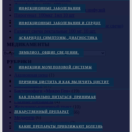
Димефосфон, 15%, 100 мл
ИНФЕКЦИОННЫЕ ЗАБОЛЕВАНИЯ
Реамберин 1,5% 500мл, раствор для инфузий
Пирогенал 100мкг 1мл 10 шт
Кортексин 10мг
ИНФЕКЦИОННЫЕ ЗАБОЛЕВАНИЯ И СЕРДЦЕ
Intrarosa (интрароза) 6.5 мг. № 28 (вагинальные свечи)
Галавит свечи ректальные 100 мг, 10 шт.
АСКАРИДОЗ СИМПТОМЫ, ДИАГНОСТИКА
МЕДИКАМЕНТЫ
ЛЯМБЛИОЗ. ОБЩИЕ СВЕДЕНИЯ.
РУБРИКИ
ИНФЕКЦИИ МОЧЕПОЛОВОЙ СИСТЕМЫ
Акционная цена
(1)
БАД
(2)
ПРИЧИНЫ ЦИСТИТА И КАК ВЫЛЕЧИТЬ ЦИСТИТ
Бактериофаги
(21)
Бактериофаги «Микро Ген»
(19)
Вакцины
(11)
КАК ПРАВИЛЬНО ПИТАТЬСЯ, ПРИНИМАЯ
Глазные препараты
(4)
Желудочно-кишечный тракт
(10)
Лекарственные препараты
(266)
ЛЕКАРСТВЕННЫЙ ПРЕПАРАТ
Медцентр
(6)
Укрепление костей скелета
(2)
КАКИЕ ПРЕПАРАТЫ ПРИБЛИЖАЮТ БОЛЕЗНЬ
Эубиотики
(4)