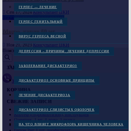
ГЕРПЕС — ЛЕЧЕНИЕ
Сен 17, 2024
Консультант ЦКИ
Лекарственные препараты
ГЕРПЕС ГЕНИТАЛЬНЫЙ
Мидзо, капли 60 мг
ВИРУС ГЕРПЕСА ВЕСНОЙ
Ноя 21, 2023
Консультант ЦКИ
Поиск товаров
ДЕПРЕССИЯ – ПРИЧИНЫ. ЛЕЧЕНИЕ ДЕПРЕССИИ
ЗАБОЛЕВАНИЕ ДИСБАКТЕРИОЗ
ЗАКАЗЫ ЧЕРЕЗ VIBER :
Заказать через Viber +38(097)-869-72-38
ДИСБАКТЕРИОЗ ОСНОВНЫЕ ПРИНЦИПЫ
КОРЗИНА
ЛЕЧЕНИЕ ДИСБАКТЕРИОЗА
СВЕЖИЕ ЗАПИСИ
ДИСБАКТЕРИОЗ СЛИЗИСТЫХ ОБОЛОЧЕК
Кортеф (гидрокортизон), инструкция
Оземпик, 1 мг, 4 дозы, 1 ручка
Мидзо, капли 60 мг
НА ЧТО ВЛИЯЕТ МИКРОФЛОРА КИШЕЧНИКА ЧЕЛОВЕКА
Гепон 2мг 1 шт. лиофилизат