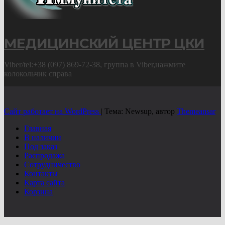
МЕДИЦИНСКИЙ ЦЕНТР ЦКИ
Viber/tel:+38 (097) 869-72-38, группа в Viber,нажмите
колокольчик справа
Сайт работает на WordPress
|
Тема: Newsup, автор
Themeansar
Главная
В наличии
Под заказ
Распродажа
Сотрудничество
Контакты
Карта сайта
Корзина