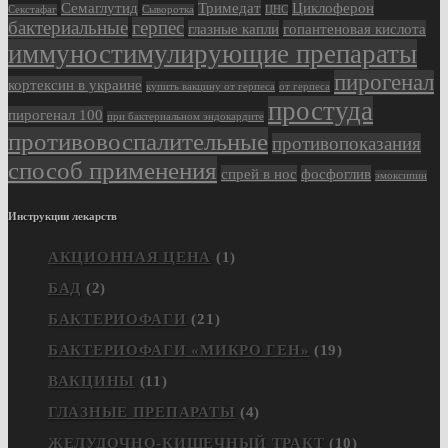
Семаглутид
Тримедат
Циклоферон
Секстафаг
Сыворотка
ЦНС
бактериальные
герпес
глазные капли
гопантеновая кислота
иммуностимулирующие препараты
пирогенал
кортексин в украине
купить вакцину от герпеса
от герпеса
простуда
пирогенал 100
при бактериальном эндокардите
противовоспалительные
противопоказания
способ применения
спрей в нос
фосфоглив
эмоксипин
Инструкции лекарств
АКЦИОННАЯ ЦЕНА
(1)
БАД
(2)
БАКТЕРИОФАГИ
(21)
БАКТЕРИОФАГИ «МИКРО ГЕН»
(19)
ВАКЦИНЫ
(11)
ГЛАЗНЫЕ ПРЕПАРАТЫ
(4)
ЖЕЛУДОЧНО-КИШЕЧНЫЙ ТРАКТ
(10)