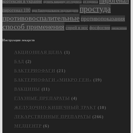
пирогенал
кортексин в украине
купить вакцину от герпеса
от герпеса
простуда
пирогенал 100
при бактериальном эндокардите
противовоспалительные
противопоказания
способ применения
спрей в нос
фосфоглив
эмоксипин
Инструкции лекарств
АКЦИОННАЯ ЦЕНА
(1)
БАД
(2)
БАКТЕРИОФАГИ
(21)
БАКТЕРИОФАГИ «МИКРО ГЕН»
(19)
ВАКЦИНЫ
(11)
ГЛАЗНЫЕ ПРЕПАРАТЫ
(4)
ЖЕЛУДОЧНО-КИШЕЧНЫЙ ТРАКТ
(10)
ЛЕКАРСТВЕННЫЕ ПРЕПАРАТЫ
(266)
МЕДЦЕНТР
(6)