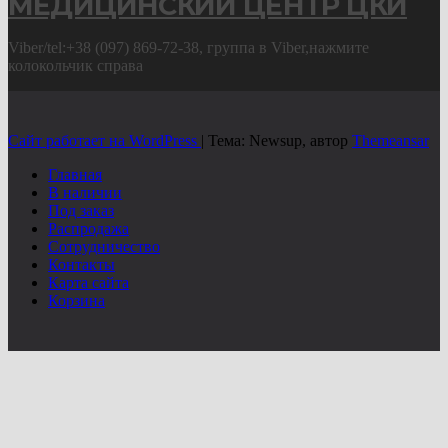
МЕДИЦИНСКИЙ ЦЕНТР ЦКИ
Viber/tel:+38 (097) 869-72-38, группа в Viber,нажмите
колокольчик справа
Сайт работает на WordPress
|
Тема: Newsup, автор
Themeansar
Главная
В наличии
Под заказ
Распродажа
Сотрудничество
Контакты
Карта сайта
Корзина