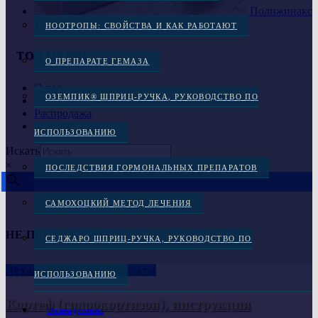
Полижинакс
12 капсул вагинальных
НООТРОПЫ: СВОЙСТВА И КАК РАБОТАЮТ
ТОП МЕНЮ
О ПРЕПАРАТЕ ГЕМАЗА
О нас
ОЗЕМПИК® ШПРИЦ-РУЧКА, РУКОВОДСТВО ПО
Все товары
Распродажа
Корзина
ИСПОЛЬЗОВАНИЮ
Искать
×
ПОСЛЕДСТВИЯ ГОРМОНАЛЬНЫХ ПРЕПАРАТОВ
САМОХОЦКИЙ МЕТОД ЛЕЧЕНИЯ
НЕ ПРОПУСТИТЕ
СЕДЖАРО ШПРИЦ-РУЧКА, РУКОВОДСТВО ПО
Лекарственные препараты
ИСПОЛЬЗОВАНИЮ
Кортеф (гидрокортизон), инструкция
Оплата/доставка