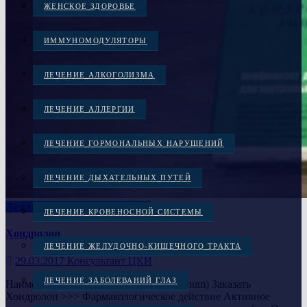
ЖЕНСКОЕ ЗДОРОВЬЕ
ИММУНОМОДУЛЯТОРЫ
ЛЕЧЕНИЕ АЛКОГОЛИЗМА
ЛЕЧЕНИЕ АЛЛЕРГИИ
ЛЕЧЕНИЕ ГОРМОНАЛЬНЫХ НАРУШЕНИЙ
ЛЕЧЕНИЕ ДЫХАТЕЛЬНЫХ ПУТЕЙ
Лекарственные препараты
ЛЕЧЕНИЕ КРОВЕНОСНОЙ СИСТЕМЫ
Хондролон
ЛЕЧЕНИЕ ЖЕЛУДОЧНО-КИШЕЧНОГО ТРАКТА
29.03.2017
Консультант ЦКИ
ЛЕЧЕНИЕ ЗАБОЛЕВАНИЙ ГЛАЗ
Наименование: Хондролон (Chondrolonum) Заказать
Хондролон >>> Фармакологическое действие Активное