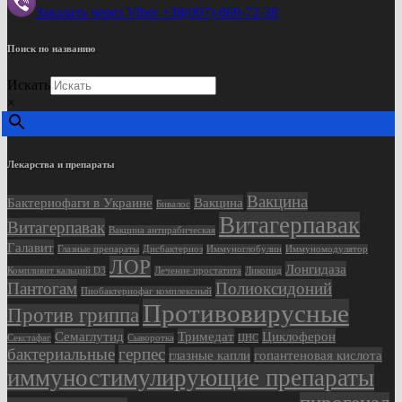
Заказать через Viber +38(097)-869-72-38
Поиск по названию
Искать
×
Лекарства и препараты
Вакцина
Бактериофаги в Украине
Вакцина
Бивалос
Витагерпавак
Витагерпавак
Вакцина антирабическая
Галавит
Глазные препараты
Дисбактериоз
Иммуноглобулин
Иммуномодулятор
ЛОР
Лонгидаза
Компливит кальций D3
Лечение простатита
Ликопид
Пантогам
Полиоксидоний
Пиобактериофаг комплексный
Противовирусные
Против гриппа
Семаглутид
Тримедат
Циклоферон
Секстафаг
Сыворотка
ЦНС
бактериальные
герпес
глазные капли
гопантеновая кислота
иммуностимулирующие препараты