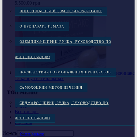
5,500.00
грн.
НООТРОПЫ: СВОЙСТВА И КАК РАБОТАЮТ
О ПРЕПАРАТЕ ГЕМАЗА
ОЗЕМПИК® ШПРИЦ-РУЧКА, РУКОВОДСТВО ПО
ИСПОЛЬЗОВАНИЮ
Полижинакс
ПОСЛЕДСТВИЯ ГОРМОНАЛЬНЫХ ПРЕПАРАТОВ
12 капсул вагинальных
САМОХОЦКИЙ МЕТОД ЛЕЧЕНИЯ
ТОП МЕНЮ
СЕДЖАРО ШПРИЦ-РУЧКА, РУКОВОДСТВО ПО
О нас
Все товары
Распродажа
ИСПОЛЬЗОВАНИЮ
Корзина
Искать
Оплата/доставка