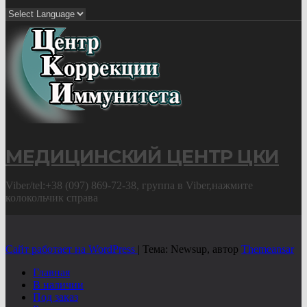
МЕДИЦИНСКИЙ ЦЕНТР ЦКИ
Viber/tel:+38 (097) 869-72-38, группа в Viber,нажмите
колокольчик справа
Сайт работает на WordPress
|
Тема: Newsup, автор
Themeansar
Главная
В наличии
Под заказ