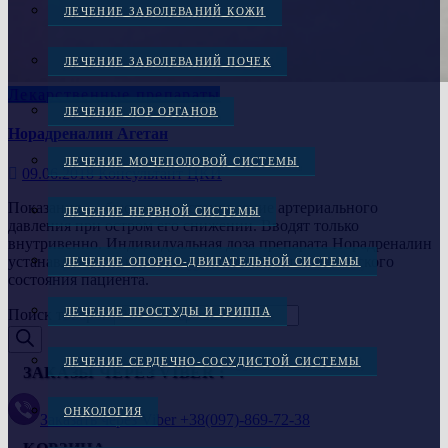
ЛЕЧЕНИЕ ЗАБОЛЕВАНИЙ КОЖИ
ЛЕЧЕНИЕ ЗАБОЛЕВАНИЙ ПОЧЕК
Лекарственные препараты
ЛЕЧЕНИЕ ЛОР ОРГАНОВ
Норадреналин Агетан
ЛЕЧЕНИЕ МОЧЕПОЛОВОЙ СИСТЕМЫ
09.06.2018
Консультант ЦКИ
Показания — быстрое восстановление артериального
ЛЕЧЕНИЕ НЕРВНОЙ СИСТЕМЫ
давления при остром его снижении. Вводят только
внутривенно. Индивидуальная доза препарата Норадреналин
устанавливается врачом в зависимости от клинического
ЛЕЧЕНИЕ ОПОРНО-ДВИГАТЕЛЬНОЙ СИСТЕМЫ
состояния пациента.
ЛЕЧЕНИЕ ПРОСТУДЫ И ГРИППА
Поиск товаров
ЛЕЧЕНИЕ СЕРДЕЧНО-СОСУДИСТОЙ СИСТЕМЫ
ЗАКАЗЫ ЧЕРЕЗ VIBER :
ОНКОЛОГИЯ
Заказать через Viber +38(097)-869-72-38