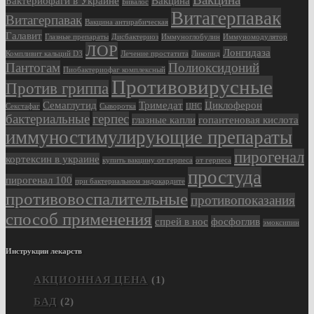
Бактериофаги в Украине
Вакцина
Бивалос
Витагерпавак
Витагерпавак
Вакцина антирабическая
Галавит
Глазные препараты
Дисбактериоз
Иммуноглобулин
Иммуномодулятор
ЛОР
Лонгидаза
Компливит кальций D3
Лечение простатита
Ликопид
Пантогам
Полиоксидоний
Пиобактериофаг комплексный
Противовирусные
Против гриппа
Семаглутид
Тримедат
Циклоферон
Секстафаг
Сыворотка
ЦНС
бактериальные
герпес
глазные капли
гопантеновая кислота
иммуностимулирующие препараты
пирогенал
кортексин в украине
купить вакцину от герпеса
от герпеса
простуда
пирогенал 100
при бактериальном эндокардите
противовоспалительные
противопоказания
способ применения
спрей в нос
фосфоглив
эмоксипин
Инструкции лекарств
АКЦИОННАЯ ЦЕНА
(1)
БАД
(2)