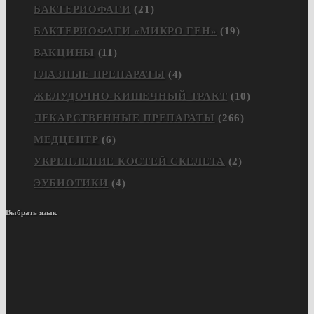
БАКТЕРИОФАГИ
(21)
БАКТЕРИОФАГИ «МИКРО ГЕН»
(19)
ВАКЦИНЫ
(11)
ГЛАЗНЫЕ ПРЕПАРАТЫ
(4)
ЖЕЛУДОЧНО-КИШЕЧНЫЙ ТРАКТ
(10)
ЛЕКАРСТВЕННЫЕ ПРЕПАРАТЫ
(266)
МЕДЦЕНТР
(6)
УКРЕПЛЕНИЕ КОСТЕЙ СКЕЛЕТА
(2)
ЭУБИОТИКИ
(4)
Выбрать язык