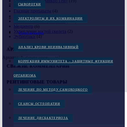
Бактериофаги «Микро Ген»
(19)
СЫВОРОТКИ
Вакцины
(11)
Глазные препараты
(4)
Желудочно-кишечный тракт
(10)
ЭЛЕКТРОЛИТЫ И ИХ КОМБИНАЦИИ
Лекарственные препараты
(266)
Медцентр
(6)
Укрепление костей скелета
(2)
Услуги медцентра
Эубиотики
(4)
АНАЛИЗ КРОВИ НЕИНВАЗИВНЫЙ
АРХИВЫ
Архивы
КОРРЕКЦИЯ ИММУНИТЕТА – ЗАЩИТНЫЕ ФУНКЦИИ
СВЕЖИЕ КОММЕНТАРИИ
ОРГАНИЗМА
РЕЙТИНГОВЫЕ ТОВАРЫ
ЛЕЧЕНИЕ ПО МЕТОДУ САМОХОЦКОГО
СЕАНСЫ ОСТЕОПАТИИ
ЛЕЧЕНИЕ ДИСБАКТЕРИОЗА