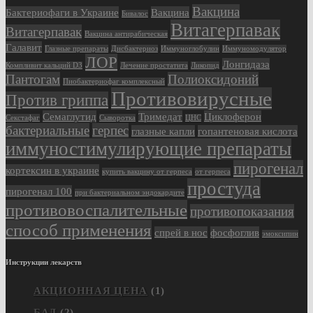
Вакцина
Бактериофаги в Украине
Вакцина
Бивалос
Витагерпавак
Витагерпавак
Вакцина антирабическая
Галавит
Глазные препараты
Дисбактериоз
Иммуноглобулин
Иммуномодулятор
ЛОР
Лонгидаза
Компливит кальций D3
Лечение простатита
Ликопид
Пантогам
Полиоксидоний
Пиобактериофаг комплексный
Противовирусные
Против гриппа
Семаглутид
Тримедат
Циклоферон
Секстафаг
Сыворотка
ЦНС
бактериальные
герпес
глазные капли
гопантеновая кислота
иммуностимулирующие препараты
пирогенал
кортексин в украине
купить вакцину от герпеса
от герпеса
простуда
пирогенал 100
при бактериальном эндокардите
противовоспалительные
противопоказания
способ применения
спрей в нос
фосфоглив
эмоксипин
Инструкции лекарств
АКЦИОННАЯ ЦЕНА
(1)
БАД
(2)