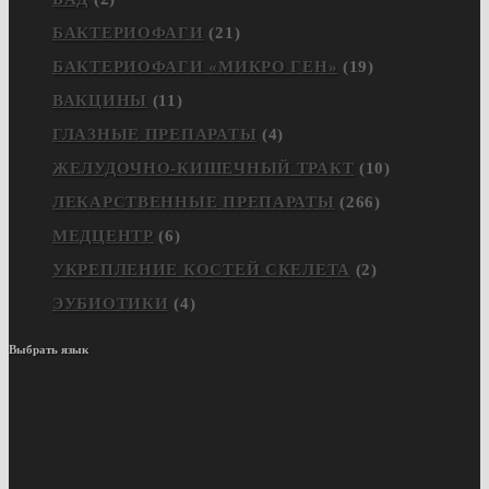
БАКТЕРИОФАГИ
(21)
БАКТЕРИОФАГИ «МИКРО ГЕН»
(19)
ВАКЦИНЫ
(11)
ГЛАЗНЫЕ ПРЕПАРАТЫ
(4)
ЖЕЛУДОЧНО-КИШЕЧНЫЙ ТРАКТ
(10)
ЛЕКАРСТВЕННЫЕ ПРЕПАРАТЫ
(266)
МЕДЦЕНТР
(6)
УКРЕПЛЕНИЕ КОСТЕЙ СКЕЛЕТА
(2)
ЭУБИОТИКИ
(4)
Выбрать язык