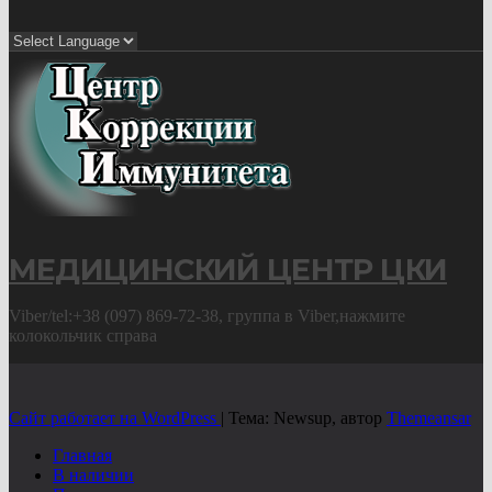
МЕДИЦИНСКИЙ ЦЕНТР ЦКИ
Viber/tel:+38 (097) 869-72-38, группа в Viber,нажмите
колокольчик справа
Сайт работает на WordPress
|
Тема: Newsup, автор
Themeansar
Главная
В наличии