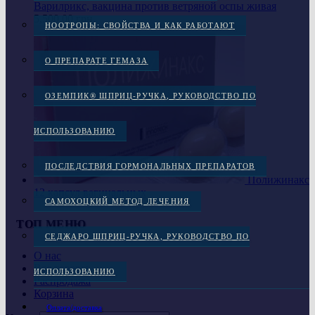
Варилрикс, вакцина против ветряной оспы живая
5,500.00
грн.
НООТРОПЫ: СВОЙСТВА И КАК РАБОТАЮТ
О ПРЕПАРАТЕ ГЕМАЗА
ОЗЕМПИК® ШПРИЦ-РУЧКА, РУКОВОДСТВО ПО
ИСПОЛЬЗОВАНИЮ
ПОСЛЕДСТВИЯ ГОРМОНАЛЬНЫХ ПРЕПАРАТОВ
Полижинакс
12 капсул вагинальных
САМОХОЦКИЙ МЕТОД ЛЕЧЕНИЯ
ТОП МЕНЮ
СЕДЖАРО ШПРИЦ-РУЧКА, РУКОВОДСТВО ПО
О нас
Все товары
ИСПОЛЬЗОВАНИЮ
Распродажа
Корзина
Оплата/доставка