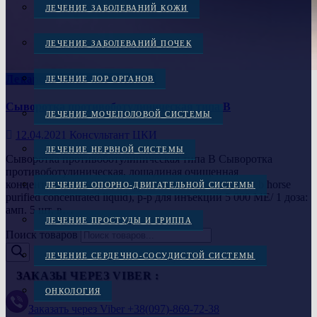
ЛЕЧЕНИЕ ЗАБОЛЕВАНИЙ КОЖИ
ЛЕЧЕНИЕ ЗАБОЛЕВАНИЙ ПОЧЕК
Лекарственные препараты
ЛЕЧЕНИЕ ЛОР ОРГАНОВ
Сыворотка противоботулиническая типа B
ЛЕЧЕНИЕ МОЧЕПОЛОВОЙ СИСТЕМЫ
12.04.2021
Консультант ЦКИ
ЛЕЧЕНИЕ НЕРВНОЙ СИСТЕМЫ
Сыворотка противоботулиническая типа B Сыворотка
противоботулиническая, лошадиная очищенная
концентрированная жидкая (Serum antibotulinic type b horse
ЛЕЧЕНИЕ ОПОРНО-ДВИГАТЕЛЬНОЙ СИСТЕМЫ
purified concentrated liquid), р-р для инъекций 5 000 МЕ/ 1 доза:
амп. 5 шт. в…
ЛЕЧЕНИЕ ПРОСТУДЫ И ГРИППА
Поиск товаров
ЛЕЧЕНИЕ СЕРДЕЧНО-СОСУДИСТОЙ СИСТЕМЫ
ЗАКАЗЫ ЧЕРЕЗ VIBER :
ОНКОЛОГИЯ
Заказать через Viber +38(097)-869-72-38