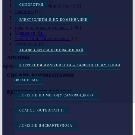
Бактериофаги
(21)
СЫВОРОТКИ
Бактериофаги «Микро Ген»
(19)
Вакцины
(11)
Глазные препараты
(4)
ЭЛЕКТРОЛИТЫ И ИХ КОМБИНАЦИИ
Желудочно-кишечный тракт
(10)
Лекарственные препараты
(266)
Медцентр
(6)
Услуги медцентра
Укрепление костей скелета
(2)
Эубиотики
(4)
АНАЛИЗ КРОВИ НЕИНВАЗИВНЫЙ
АРХИВЫ
КОРРЕКЦИЯ ИММУНИТЕТА – ЗАЩИТНЫЕ ФУНКЦИИ
Архивы
СВЕЖИЕ КОММЕНТАРИИ
ОРГАНИЗМА
РЕЙТИНГОВЫЕ ТОВАРЫ
ЛЕЧЕНИЕ ПО МЕТОДУ САМОХОЦКОГО
СЕАНСЫ ОСТЕОПАТИИ
ЛЕЧЕНИЕ ДИСБАКТЕРИОЗА