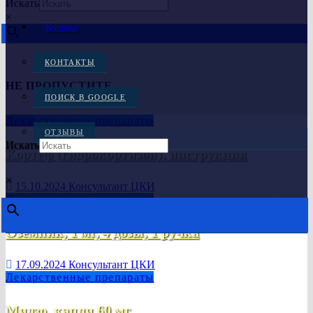
Искать
×
Контакты
КОНТАКТЫ
НЕ ПРОПУСТИТЕ
ПОИСК В GOOGLE
Лекарственные препараты
ОТЗЫВЫ
Искать
Кортеф (гидрокортизон), инструкция
×
15.10.2024
Консультант ЦКИ
Лекарственные препараты
Оземпик, 1 мг, 4 дозы, 1 ручка
17.09.2024
Консультант ЦКИ
Лекарственные препараты
Мидзо, капли 60 мг