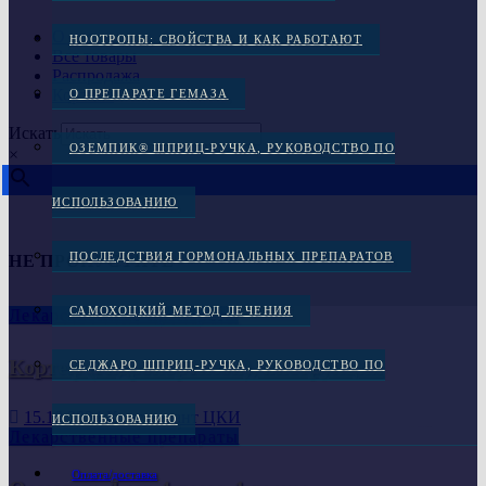
О нас
НООТРОПЫ: СВОЙСТВА И КАК РАБОТАЮТ
Все товары
Распродажа
Корзина
О ПРЕПАРАТЕ ГЕМАЗА
Искать
ОЗЕМПИК® ШПРИЦ-РУЧКА, РУКОВОДСТВО ПО
×
ИСПОЛЬЗОВАНИЮ
ПОСЛЕДСТВИЯ ГОРМОНАЛЬНЫХ ПРЕПАРАТОВ
НЕ ПРОПУСТИТЕ
САМОХОЦКИЙ МЕТОД ЛЕЧЕНИЯ
Лекарственные препараты
Кортеф (гидрокортизон), инструкция
СЕДЖАРО ШПРИЦ-РУЧКА, РУКОВОДСТВО ПО
15.10.2024
Консультант ЦКИ
ИСПОЛЬЗОВАНИЮ
Лекарственные препараты
Оплата/доставка