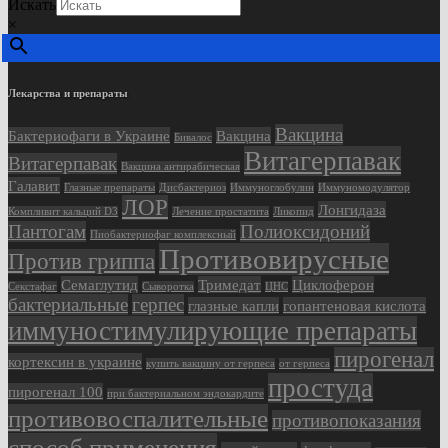
Искать
×
Лекарства и препараты
Вакцина
Бактериофаги в Украине
Вакцина
Бивалос
Витагерпавак
Витагерпавак
Вакцина антирабическая
Галавит
Глазные препараты
Дисбактериоз
Иммуноглобулин
Иммуномодулятор
ЛОР
Лонгидаза
Компливит кальций D3
Лечение простатита
Ликопид
Пантогам
Полиоксидоний
Пиобактериофаг комплексный
Противовирусные
Против гриппа
Семаглутид
Тримедат
Циклоферон
Секстафаг
Сыворотка
ЦНС
бактериальные
герпес
глазные капли
гопантеновая кислота
иммуностимулирующие препараты
пирогенал
кортексин в украине
купить вакцину от герпеса
от герпеса
простуда
пирогенал 100
при бактериальном эндокардите
противовоспалительные
противопоказания
способ применения