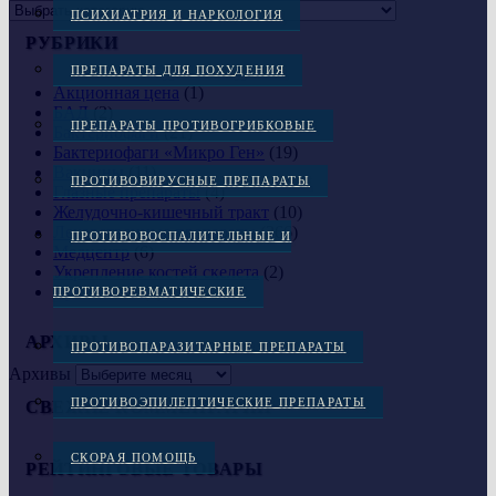
ПСИХИАТРИЯ И НАРКОЛОГИЯ
РУБРИКИ
ПРЕПАРАТЫ ДЛЯ ПОХУДЕНИЯ
Акционная цена
(1)
БАД
(2)
ПРЕПАРАТЫ ПРОТИВОГРИБКОВЫЕ
Бактериофаги
(21)
Бактериофаги «Микро Ген»
(19)
Вакцины
(11)
ПРОТИВОВИРУСНЫЕ ПРЕПАРАТЫ
Глазные препараты
(4)
Желудочно-кишечный тракт
(10)
Лекарственные препараты
(266)
ПРОТИВОВОСПАЛИТЕЛЬНЫЕ И
Медцентр
(6)
Укрепление костей скелета
(2)
Эубиотики
(4)
ПРОТИВОРЕВМАТИЧЕСКИЕ
АРХИВЫ
ПРОТИВОПАРАЗИТАРНЫЕ ПРЕПАРАТЫ
Архивы
ПРОТИВОЭПИЛЕПТИЧЕСКИЕ ПРЕПАРАТЫ
СВЕЖИЕ КОММЕНТАРИИ
СКОРАЯ ПОМОЩЬ
РЕЙТИНГОВЫЕ ТОВАРЫ