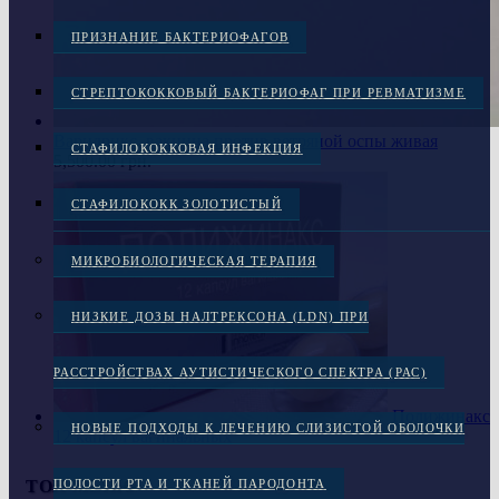
ПРИЗНАНИЕ БАКТЕРИОФАГОВ
СТРЕПТОКОККОВЫЙ БАКТЕРИОФАГ ПРИ РЕВМАТИЗМЕ
Варилрикс, вакцина против ветряной оспы живая
СТАФИЛОКОККОВАЯ ИНФЕКЦИЯ
5,500.00
грн.
СТАФИЛОКОКК ЗОЛОТИСТЫЙ
МИКРОБИОЛОГИЧЕСКАЯ ТЕРАПИЯ
НИЗКИЕ ДОЗЫ НАЛТРЕКСОНА (LDN) ПРИ
РАССТРОЙСТВАХ АУТИСТИЧЕСКОГО СПЕКТРА (РАС)
Полижинакс
НОВЫЕ ПОДХОДЫ К ЛЕЧЕНИЮ СЛИЗИСТОЙ ОБОЛОЧКИ
12 капсул вагинальных
ТОП МЕНЮ
ПОЛОСТИ РТА И ТКАНЕЙ ПАРОДОНТА