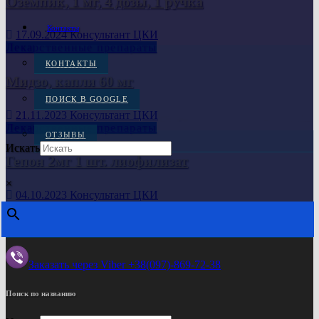
Оземпик, 1 мг, 4 дозы, 1 ручка
Контакты
17.09.2024
Консультант ЦКИ
Лекарственные препараты
КОНТАКТЫ
Мидзо, капли 60 мг
ПОИСК В GOOGLE
21.11.2023
Консультант ЦКИ
Лекарственные препараты
ОТЗЫВЫ
Искать
Гепон 2мг 1 шт. лиофилизат
×
04.10.2023
Консультант ЦКИ
Заказы через Viber :
Заказать через Viber +38(097)-869-72-38
Поиск по названию