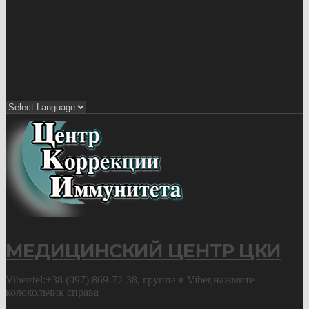
МЕДИЦИНСКИЙ ЦЕНТР ЦКИ
Viber/tel:+38 (097) 869-72-38, группа в Viber,нажмите
колокольчик справа