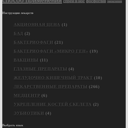
спрей в нос
фосфоглив
эмоксипин
Инструкции лекарств
АКЦИОННАЯ ЦЕНА
(1)
БАД
(2)
БАКТЕРИОФАГИ
(21)
БАКТЕРИОФАГИ «МИКРО ГЕН»
(19)
ВАКЦИНЫ
(11)
ГЛАЗНЫЕ ПРЕПАРАТЫ
(4)
ЖЕЛУДОЧНО-КИШЕЧНЫЙ ТРАКТ
(10)
ЛЕКАРСТВЕННЫЕ ПРЕПАРАТЫ
(266)
МЕДЦЕНТР
(6)
УКРЕПЛЕНИЕ КОСТЕЙ СКЕЛЕТА
(2)
ЭУБИОТИКИ
(4)
Выбрать язык