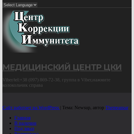
МЕДИЦИНСКИЙ ЦЕНТР ЦКИ
Viber/tel:+38 (097) 869-72-38, группа в Viber,нажмите
колокольчик справа
Сайт работает на WordPress
|
Тема: Newsup, автор
Themeansar
Главная
В наличии
Под заказ
Распродажа