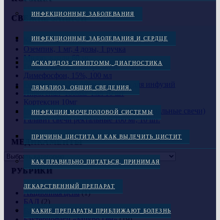
ИНФЕКЦИОННЫЕ ЗАБОЛЕВАНИЯ
СВЕЖИЕ ЗАПИСИ
ИНФЕКЦИОННЫЕ ЗАБОЛЕВАНИЯ И СЕРДЦЕ
Кортеф (гидрокортизон), инструкция
Оземпик, 1 мг, 4 дозы, 1 ручка
Мидзо, капли 60 мг
АСКАРИДОЗ СИМПТОМЫ, ДИАГНОСТИКА
Гепон 2мг 1 шт. лиофилизат
Димефосфон, 15%, 100 мл
Реамберин 1,5% 500мл, раствор для инфузий
ЛЯМБЛИОЗ. ОБЩИЕ СВЕДЕНИЯ.
Пирогенал 100мкг 1мл 10 шт
Кортексин 10мг
Intrarosa (интрароза) 6.5 мг. № 28 (вагинальные свечи)
ИНФЕКЦИИ МОЧЕПОЛОВОЙ СИСТЕМЫ
Галавит свечи ректальные 100 мг, 10 шт.
ПРИЧИНЫ ЦИСТИТА И КАК ВЫЛЕЧИТЬ ЦИСТИТ
МЕДИКАМЕНТЫ
КАК ПРАВИЛЬНО ПИТАТЬСЯ, ПРИНИМАЯ
РУБРИКИ
ЛЕКАРСТВЕННЫЙ ПРЕПАРАТ
Акционная цена
(1)
БАД
(2)
Бактериофаги
(21)
КАКИЕ ПРЕПАРАТЫ ПРИБЛИЖАЮТ БОЛЕЗНЬ
Бактериофаги «Микро Ген»
(19)