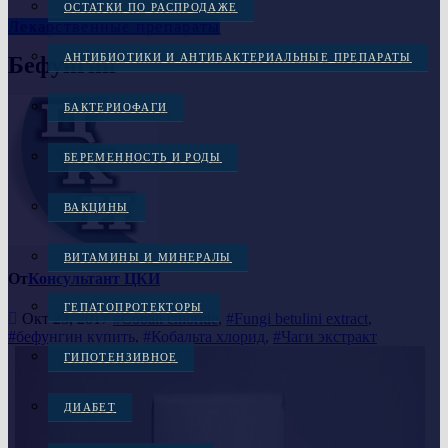
ОСТАТКИ ПО РАСПРОДАЖЕ
Лекарственные препараты
АНТИБИОТИКИ И АНТИБАКТЕРИАЛЬНЫЕ ПРЕПАРАТЫ
Бефунгин
БАКТЕРИОФАГИ
БЕРЕМЕННОСТЬ И РОДЫ
ВАКЦИНЫ
ВИТАМИНЫ И МИНЕРАЛЫ
От
Консультант ЦКИ
ГЕПАТОПРОТЕКТОРЫ
Окт 23, 2017
#Cobalt chloride
,
#Fungi betulini extract
,
#бефунгин купить
,
#Кобальта хлорид
,
#Чаги экстракт
ГИПОТЕНЗИВНОЕ
ДИАБЕТ