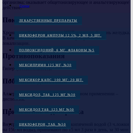
организма; оказывает общетонизирующее и анальгезирующее
Статьи
действие.
Показания
ЛЕКАРСТВЕННЫЕ ПРЕПАРАТЫ
Хронический гастрит, атония ЖКТ, язвенная болезнь желудка.
ЦИКЛОФЕРОН АМПУЛЫ 12.5%, 2 МЛ, 5 ШТ.
В качестве симптоматического ЛС: рак различной
локализации.
ПОЛИОКСИДОНИЙ, 6 МГ. ФЛАКОНЫ №5
Противопоказания
МЕКСИПРИМ® 125 МГ, №30
Гиперчувствительность.
Побочные действия
МЕКСИКОР КАПС. 100 МГ: 20 ШТ.
Аллергические реакции. При длительном применении –
МЕКСИДОЛ, ТАБ. 125 МГ №30
диспепсия.
Применение и дозировка
МЕКСИДОЛ ТАБ. 125 МГ №50
Внутрь. Раствор разводят теплой кипяченой водой (3 ч.ложки
ЦИКЛОФЕРОН, ТАБ. №50
на 150 мл воды), принимают по 15 мл 3 раза в день, за 30 мин