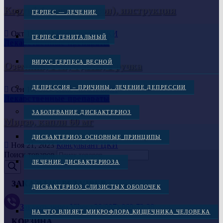
Кортеф (гидрокортизон), инструкция
ГЕРПЕС — ЛЕЧЕНИЕ
Окт 15, 2024
Консультант ЦКИ
ГЕРПЕС ГЕНИТАЛЬНЫЙ
Лекарственные препараты
ВИРУС ГЕРПЕСА ВЕСНОЙ
Оземпик, 1 мг, 4 дозы, 1 ручка
ДЕПРЕССИЯ – ПРИЧИНЫ. ЛЕЧЕНИЕ ДЕПРЕССИИ
Сен 17, 2024
Консультант ЦКИ
Лекарственные препараты
ЗАБОЛЕВАНИЕ ДИСБАКТЕРИОЗ
Мидзо, капли 60 мг
ДИСБАКТЕРИОЗ ОСНОВНЫЕ ПРИНЦИПЫ
Ноя 21, 2023
Консультант ЦКИ
Поиск товаров
ЛЕЧЕНИЕ ДИСБАКТЕРИОЗА
ЗАКАЗЫ ЧЕРЕЗ VIBER :
ДИСБАКТЕРИОЗ СЛИЗИСТЫХ ОБОЛОЧЕК
Заказать через Viber +38(097)-869-72-38
НА ЧТО ВЛИЯЕТ МИКРОФЛОРА КИШЕЧНИКА ЧЕЛОВЕКА
КОРЗИНА