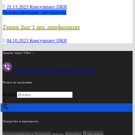
21.11.2023
Консультант ЦКИ
Лекарственные препараты
Гепон 2мг 1 шт. лиофилизат
04.10.2023
Консультант ЦКИ
Заказы через Viber :
Заказать через Viber +38(097)-869-72-38
Поиск по названию
Искать
×
Лекарства и препараты
Вакцина
Бактериофаги в Украине
Вакцина
Бивалос