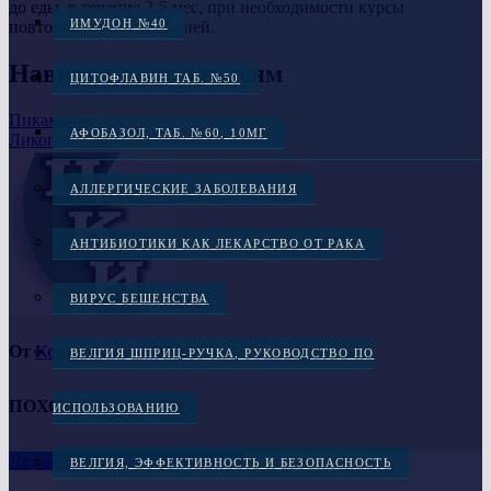
до еды, в течение 3-5 мес, при необходимости курсы
ИМУДОН №40
повторяют через 7-10 дней.
Навигация по записям
ЦИТОФЛАВИН ТАБ. №50
Пикамилон
АФОБАЗОЛ, ТАБ. №60, 10МГ
Ликопид 1 мг
АЛЛЕРГИЧЕСКИЕ ЗАБОЛЕВАНИЯ
АНТИБИОТИКИ КАК ЛЕКАРСТВО ОТ РАКА
ВИРУС БЕШЕНСТВА
От
Консультант ЦКИ
ВЕЛГИЯ ШПРИЦ-РУЧКА, РУКОВОДСТВО ПО
ПОХОЖАЯ ЗАПИСЬ
ИСПОЛЬЗОВАНИЮ
Лекарственные препараты
ВЕЛГИЯ, ЭФФЕКТИВНОСТЬ И БЕЗОПАСНОСТЬ