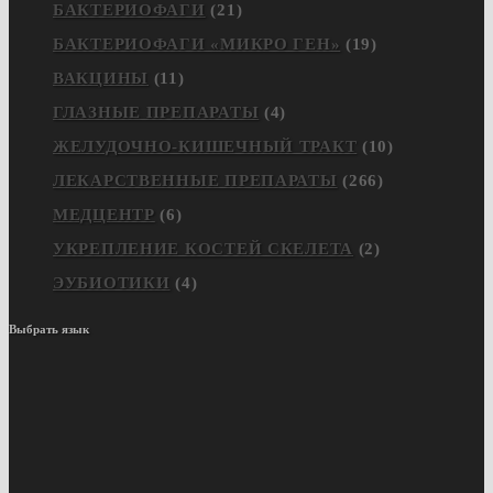
БАКТЕРИОФАГИ
(21)
БАКТЕРИОФАГИ «МИКРО ГЕН»
(19)
ВАКЦИНЫ
(11)
ГЛАЗНЫЕ ПРЕПАРАТЫ
(4)
ЖЕЛУДОЧНО-КИШЕЧНЫЙ ТРАКТ
(10)
ЛЕКАРСТВЕННЫЕ ПРЕПАРАТЫ
(266)
МЕДЦЕНТР
(6)
УКРЕПЛЕНИЕ КОСТЕЙ СКЕЛЕТА
(2)
ЭУБИОТИКИ
(4)
Выбрать язык