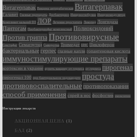
Витагерпавак
Витагерпавак
Вакцина антирабическая
Галавит
Глазные препараты
Дисбактериоз
Иммуноглобулин
Иммуномодулятор
ЛОР
Лонгидаза
Компливит кальций D3
Лечение простатита
Ликопид
Пантогам
Полиоксидоний
Пиобактериофаг комплексный
Противовирусные
Против гриппа
Семаглутид
Тримедат
Циклоферон
Секстафаг
Сыворотка
ЦНС
бактериальные
герпес
глазные капли
гопантеновая кислота
иммуностимулирующие препараты
пирогенал
кортексин в украине
купить вакцину от герпеса
от герпеса
простуда
пирогенал 100
при бактериальном эндокардите
противовоспалительные
противопоказания
способ применения
спрей в нос
фосфоглив
эмоксипин
Инструкции лекарств
АКЦИОННАЯ ЦЕНА
(1)
БАД
(2)