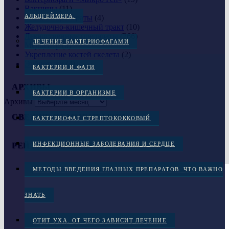
Вакцины
(11)
АЛЬЦГЕЙМЕРА.
Глазные препараты
(4)
Желудочно-кишечный тракт
(10)
Лекарственные препараты
(266)
ЛЕЧЕНИЕ БАКТЕРИОФАГАМИ
Медцентр
(6)
Укрепление костей скелета
(2)
Эубиотики
(4)
БАКТЕРИИ И ФАГИ
АРХИВЫ
БАКТЕРИИ В ОРГАНИЗМЕ
Архивы
СВЕЖИЕ КОММЕНТАРИИ
БАКТЕРИОФАГ СТРЕПТОКОККОВЫЙ
ИНФЕКЦИОННЫЕ ЗАБОЛЕВАНИЯ И СЕРДЦЕ
РЕЙТИНГОВЫЕ ТОВАРЫ
МЕТОДЫ ВВЕДЕНИЯ ГЛАЗНЫХ ПРЕПАРАТОВ. ЧТО ВАЖНО
ЗНАТЬ
ОТИТ УХА. ОТ ЧЕГО ЗАВИСИТ ЛЕЧЕНИЕ