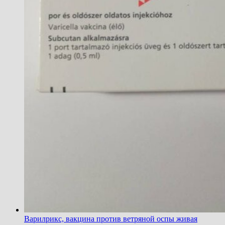
Варилрикс, вакцина против ветряной оспы живая