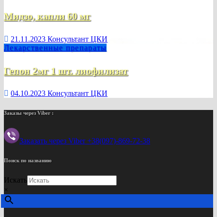
Мидзо, капли 60 мг
21.11.2023
Консультант ЦКИ
Лекарственные препараты
Гепон 2мг 1 шт. лиофилизат
04.10.2023
Консультант ЦКИ
Заказы через Viber :
Заказать через Viber +38(097)-869-72-38
Поиск по названию
Искать
×