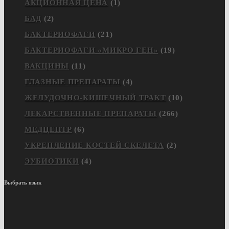
АКЦИОННАЯ ЦЕНА
(1)
БАД
(2)
БАКТЕРИОФАГИ
(21)
БАКТЕРИОФАГИ «МИКРО ГЕН»
(19)
ВАКЦИНЫ
(11)
ГЛАЗНЫЕ ПРЕПАРАТЫ
(4)
ЖЕЛУДОЧНО-КИШЕЧНЫЙ ТРАКТ
(10)
ЛЕКАРСТВЕННЫЕ ПРЕПАРАТЫ
(266)
МЕДЦЕНТР
(6)
УКРЕПЛЕНИЕ КОСТЕЙ СКЕЛЕТА
(2)
ЭУБИОТИКИ
(4)
Выбрать язык