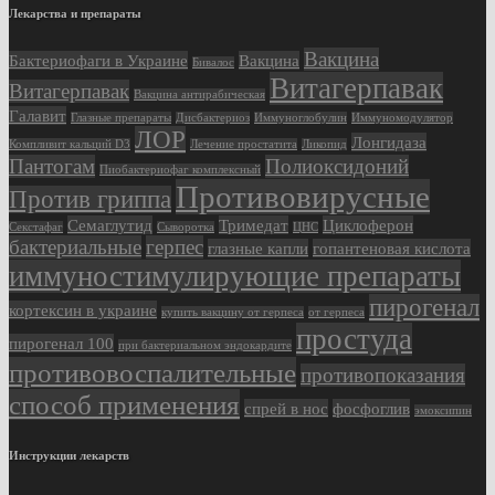
Лекарства и препараты
Вакцина
Бактериофаги в Украине
Вакцина
Бивалос
Витагерпавак
Витагерпавак
Вакцина антирабическая
Галавит
Глазные препараты
Дисбактериоз
Иммуноглобулин
Иммуномодулятор
ЛОР
Лонгидаза
Компливит кальций D3
Лечение простатита
Ликопид
Пантогам
Полиоксидоний
Пиобактериофаг комплексный
Противовирусные
Против гриппа
Семаглутид
Тримедат
Циклоферон
Секстафаг
Сыворотка
ЦНС
бактериальные
герпес
глазные капли
гопантеновая кислота
иммуностимулирующие препараты
пирогенал
кортексин в украине
купить вакцину от герпеса
от герпеса
простуда
пирогенал 100
при бактериальном эндокардите
противовоспалительные
противопоказания
способ применения
спрей в нос
фосфоглив
эмоксипин
Инструкции лекарств