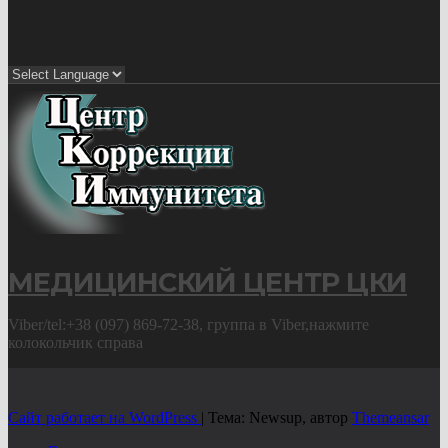
МЕДИЦИНСКИЙ ЦЕНТР ЦКИ
Viber/tel:+38 (097) 869-72-38, группа в Viber,нажмите
колокольчик справа
Сайт работает на WordPress
|
Тема: Newsup, автор
Themeansar