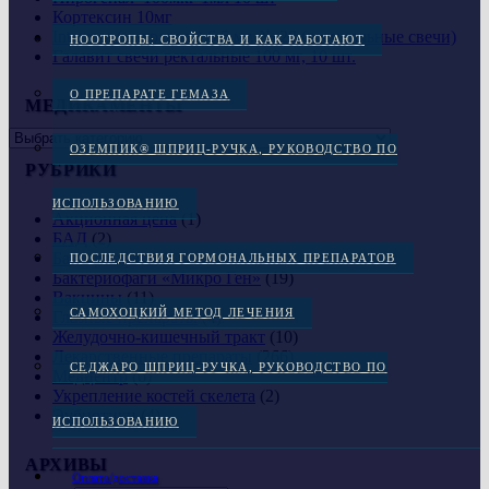
Кортексин 10мг
Intrarosa (интрароза) 6.5 мг. № 28 (вагинальные свечи)
НООТРОПЫ: СВОЙСТВА И КАК РАБОТАЮТ
Галавит свечи ректальные 100 мг, 10 шт.
О ПРЕПАРАТЕ ГЕМАЗА
МЕДИКАМЕНТЫ
ОЗЕМПИК® ШПРИЦ-РУЧКА, РУКОВОДСТВО ПО
РУБРИКИ
ИСПОЛЬЗОВАНИЮ
Акционная цена
(1)
БАД
(2)
Бактериофаги
(21)
ПОСЛЕДСТВИЯ ГОРМОНАЛЬНЫХ ПРЕПАРАТОВ
Бактериофаги «Микро Ген»
(19)
Вакцины
(11)
САМОХОЦКИЙ МЕТОД ЛЕЧЕНИЯ
Глазные препараты
(4)
Желудочно-кишечный тракт
(10)
Лекарственные препараты
(266)
СЕДЖАРО ШПРИЦ-РУЧКА, РУКОВОДСТВО ПО
Медцентр
(6)
Укрепление костей скелета
(2)
Эубиотики
(4)
ИСПОЛЬЗОВАНИЮ
АРХИВЫ
Оплата/доставка