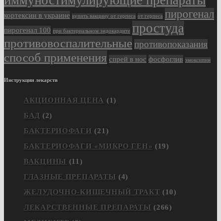
иммуностимулирующие препараты
пирогенал
кортексин в украине
купить вакцину от герпеса
от герпеса
простуда
пирогенал 100
при бактериальном эндокардите
противовоспалительные
противопоказания
способ применения
спрей в нос
фосфоглив
эмоксипин
Инструкции лекарств
АКЦИОННАЯ ЦЕНА
(1)
БАД
(2)
БАКТЕРИОФАГИ
(21)
БАКТЕРИОФАГИ «МИКРО ГЕН»
(19)
ВАКЦИНЫ
(11)
ГЛАЗНЫЕ ПРЕПАРАТЫ
(4)
ЖЕЛУДОЧНО-КИШЕЧНЫЙ ТРАКТ
(10)
ЛЕКАРСТВЕННЫЕ ПРЕПАРАТЫ
(266)