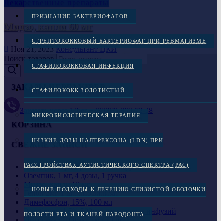
Лекарственные препараты
ПРИЗНАНИЕ БАКТЕРИОФАГОВ
Мидзо, капли 60 мг
СТРЕПТОКОККОВЫЙ БАКТЕРИОФАГ ПРИ РЕВМАТИЗМЕ
Ноя 21, 2023
Консультант ЦКИ
Поиск товаров
СТАФИЛОКОККОВАЯ ИНФЕКЦИЯ
ЗАКАЗЫ ЧЕРЕЗ VIBER :
СТАФИЛОКОКК ЗОЛОТИСТЫЙ
Заказать через Viber +38(097)-869-72-38
МИКРОБИОЛОГИЧЕСКАЯ ТЕРАПИЯ
КОРЗИНА
НИЗКИЕ ДОЗЫ НАЛТРЕКСОНА (LDN) ПРИ
СВЕЖИЕ ЗАПИСИ
РАССТРОЙСТВАХ АУТИСТИЧЕСКОГО СПЕКТРА (РАС)
Кортеф (гидрокортизон), инструкция
Оземпик, 1 мг, 4 дозы, 1 ручка
Мидзо, капли 60 мг
НОВЫЕ ПОДХОДЫ К ЛЕЧЕНИЮ СЛИЗИСТОЙ ОБОЛОЧКИ
Гепон 2мг 1 шт. лиофилизат
Димефосфон, 15%, 100 мл
Реамберин 1,5% 500мл, раствор для инфузий
ПОЛОСТИ РТА И ТКАНЕЙ ПАРОДОНТА
Пирогенал 100мкг 1мл 10 шт