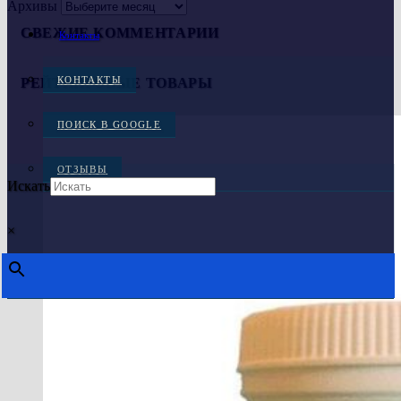
Архивы
СВЕЖИЕ КОММЕНТАРИИ
Контакты
КОНТАКТЫ
РЕЙТИНГОВЫЕ ТОВАРЫ
ПОИСК В GOOGLE
ОТЗЫВЫ
Искать
×