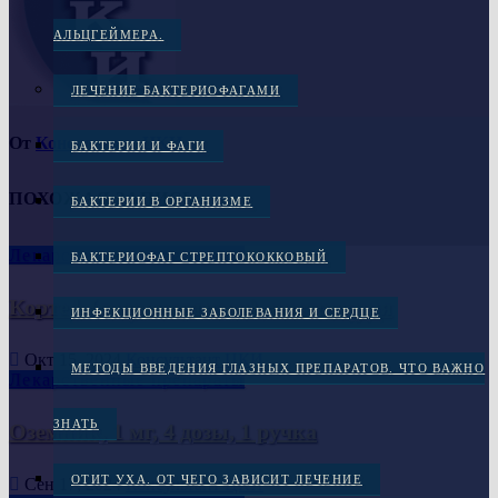
АЛЬЦГЕЙМЕРА.
ЛЕЧЕНИЕ БАКТЕРИОФАГАМИ
От
Консультант ЦКИ
БАКТЕРИИ И ФАГИ
ПОХОЖАЯ ЗАПИСЬ
БАКТЕРИИ В ОРГАНИЗМЕ
Лекарственные препараты
БАКТЕРИОФАГ СТРЕПТОКОККОВЫЙ
Кортеф (гидрокортизон), инструкция
ИНФЕКЦИОННЫЕ ЗАБОЛЕВАНИЯ И СЕРДЦЕ
Окт 15, 2024
Консультант ЦКИ
МЕТОДЫ ВВЕДЕНИЯ ГЛАЗНЫХ ПРЕПАРАТОВ. ЧТО ВАЖНО
Лекарственные препараты
ЗНАТЬ
Оземпик, 1 мг, 4 дозы, 1 ручка
ОТИТ УХА. ОТ ЧЕГО ЗАВИСИТ ЛЕЧЕНИЕ
Сен 17, 2024
Консультант ЦКИ