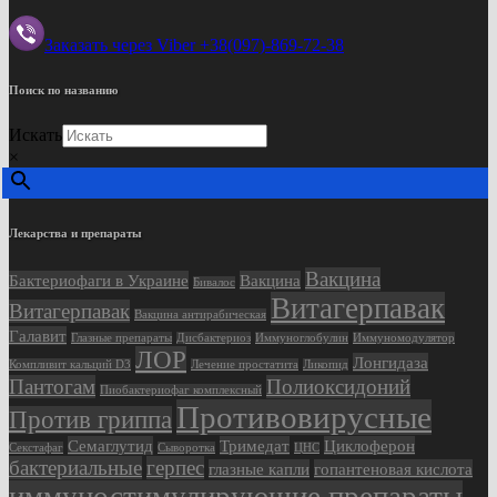
Заказать через Viber +38(097)-869-72-38
Поиск по названию
Искать
×
Лекарства и препараты
Вакцина
Бактериофаги в Украине
Вакцина
Бивалос
Витагерпавак
Витагерпавак
Вакцина антирабическая
Галавит
Глазные препараты
Дисбактериоз
Иммуноглобулин
Иммуномодулятор
ЛОР
Лонгидаза
Компливит кальций D3
Лечение простатита
Ликопид
Пантогам
Полиоксидоний
Пиобактериофаг комплексный
Противовирусные
Против гриппа
Семаглутид
Тримедат
Циклоферон
Секстафаг
Сыворотка
ЦНС
бактериальные
герпес
глазные капли
гопантеновая кислота