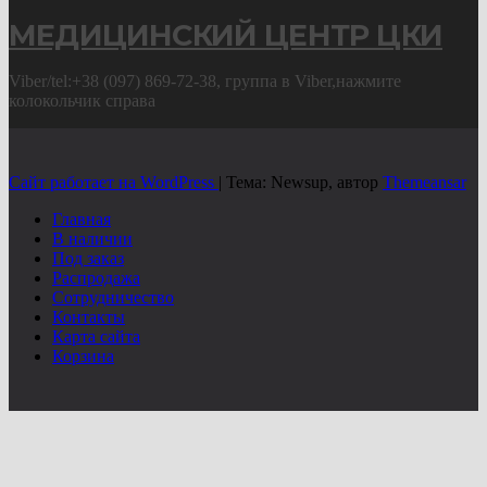
МЕДИЦИНСКИЙ ЦЕНТР ЦКИ
Viber/tel:+38 (097) 869-72-38, группа в Viber,нажмите
колокольчик справа
Сайт работает на WordPress
|
Тема: Newsup, автор
Themeansar
Главная
В наличии
Под заказ
Распродажа
Сотрудничество
Контакты
Карта сайта
Корзина