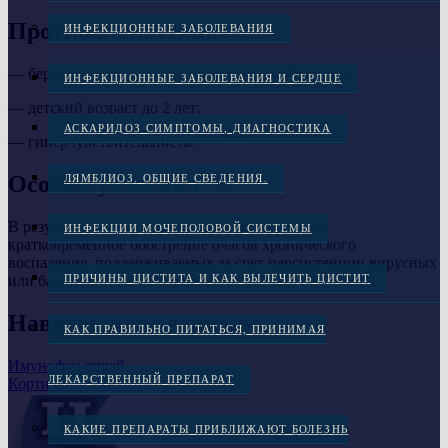
Противопоказания
ИНФЕКЦИОННЫЕ ЗАБОЛЕВАНИЯ
— беременность, осложненная резус-конфликтом;
ИНФЕКЦИОННЫЕ ЗАБОЛЕВАНИЯ И СЕРДЦЕ
— детский возраст до 2 лет;
АСКАРИДОЗ СИМПТОМЫ, ДИАГНОСТИКА
— гиперчувствительность.
Особые указания
ЛЯМБЛИОЗ. ОБЩИЕ СВЕДЕНИЯ.
В результате активации фагоцитоза возможно
ИНФЕКЦИИ МОЧЕПОЛОВОЙ СИСТЕМЫ
кратковременное обострение очагов хронического
воспаления, поддерживаемых за счет персистенции вирусных
или бактериальных антигенов.
ПРИЧИНЫ ЦИСТИТА И КАК ВЫЛЕЧИТЬ ЦИСТИТ
Навигация по записям
КАК ПРАВИЛЬНО ПИТАТЬСЯ, ПРИНИМАЯ
Имунофан спрей
ЛЕКАРСТВЕННЫЙ ПРЕПАРАТ
Кортизон (Cortisone)
КАКИЕ ПРЕПАРАТЫ ПРИБЛИЖАЮТ БОЛЕЗНЬ