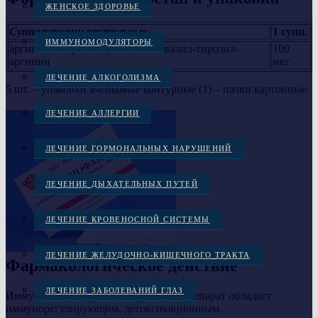
ЖЕНСКОЕ ЗДОРОВЬЕ
Суппозитории ректальные
1 супп.
ИММУНОМОДУЛЯТОРЫ
аргинил-альфа-аспартил-лизил-валил-тирозил-
100
аргинин
мкг
ЛЕЧЕНИЕ АЛКОГОЛИЗМА
5 шт. – упаковки ячейковые контурные (1) – пачки картонные.
ЛЕЧЕНИЕ АЛЛЕРГИИ
ЛЕЧЕНИЕ ГОРМОНАЛЬНЫХ НАРУШЕНИЙ
ЛЕЧЕНИЕ ДЫХАТЕЛЬНЫХ ПУТЕЙ
ЛЕЧЕНИЕ КРОВЕНОСНОЙ СИСТЕМЫ
ЛЕЧЕНИЕ ЖЕЛУДОЧНО-КИШЕЧНОГО ТРАКТА
Фармакологическое действие
ЛЕЧЕНИЕ ЗАБОЛЕВАНИЙ ГЛАЗ
Иммуностимулирующий препарат. Препарат обладает
иммунорегулирующим, детоксикационным,