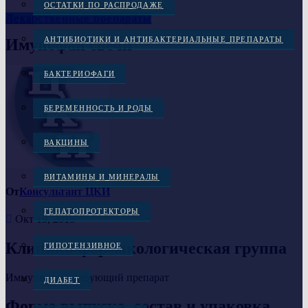
ОСТАТКИ ПО РАСПРОДАЖЕ
Лекарственные препараты
АНТИБИОТИКИ И АНТИБАКТЕРИАЛЬНЫЕ ПРЕПАРАТЫ
Имунофан свечи
БАКТЕРИОФАГИ
БЕРЕМЕННОСТЬ И РОДЫ
ВАКЦИНЫ
ВИТАМИНЫ И МИНЕРАЛЫ
От
Консультант ЦКИ
ГЕПАТОПРОТЕКТОРЫ
Окт 19, 2015
Клинико-фармакологическая группа
ГИПОТЕНЗИВНОЕ
Иммуностимулирующий препарат
ДИАБЕТ
Форма выпуска, состав и упаковка