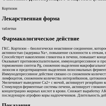
Кортизон
Лекарственная форма
таблетки
Фармакологическое действие
ГКС. Кортизон – биологически неактивное соединение, котор
активностью (задержка Na+, повышение склонности к отекам, 
Способствует накоплению гликогена в печени, повышает конце
Оказывает противовоспалительное, иммунодепрессивное и про
торможению синтеза Pg, снижению выделения макрофагального
лизосом и предотвращению выделения лизосомальных фермент
Иммунодепрессивное действие связано со снижением количест
лимфоцитов, снижением количества интерлейкинов, цитокино
Увеличивает выведение Ca2+ с мочой, активирует резорбцию ко
Стимулируя ферментные системы печени, активирует глюконеог
концентрацию жирных кислот в крови. Снижает выработку АКТ
последующую атрофию коры надпочечников. Длительность дейс
Показания