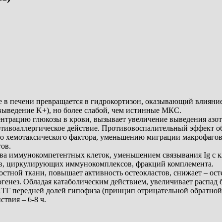
ое в печени превращается в гидрокортизон, оказывающий влиян
выведение K+), но более слабой, чем истинные МКС.
нтрацию глюкозы в крови, вызывает увеличение выведения азот
тивоаллергическое действие. Противовоспалительный эффект о
 хемотаксического фактора, уменьшению миграции макрофагов 
ов.
ва иммунокомпетентных клеток, уменьшением связывания Ig с 
в, циркулирующих иммунокомплексов, фракций комплемента.
стной ткани, повышает активность остеокластов, снижает – ост
енез. Обладая катаболическим действием, увеличивает распад 
Г передней долей гипофиза (принцип отрицательной обратной с
твия – 6-8 ч.