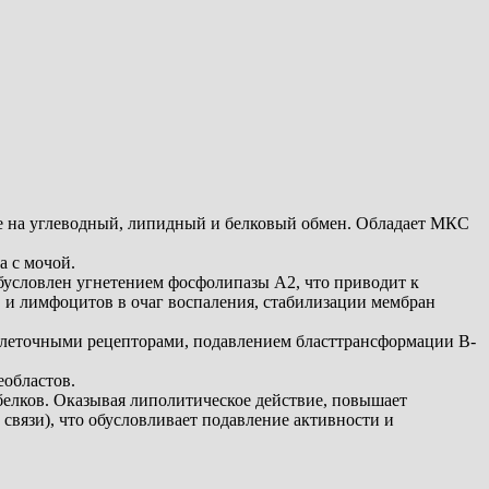
ие на углеводный, липидный и белковый обмен. Обладает МКС
а с мочой.
бусловлен угнетением фосфолипазы А2, что приводит к
и лимфоцитов в очаг воспаления, стабилизации мембран
клеточными рецепторами, подавлением бласттрансформации B-
еобластов.
белков. Оказывая липолитическое действие, повышает
вязи), что обусловливает подавление активности и