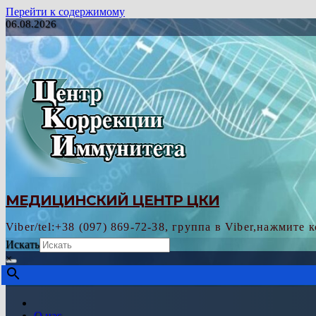
Перейти к содержимому
06.08.2026
МЕДИЦИНСКИЙ ЦЕНТР ЦКИ
Viber/tel:+38 (097) 869-72-38, группа в Viber,нажмите 
Искать
×
О нас