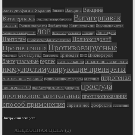
Вакцина
Бактериофаги в Украине
Вакцина
Бивалос
Витагерпавак
Витагерпавак
Вакцина антирабическая
Галавит
Глазные препараты
Дисбактериоз
Иммуноглобулин
Иммуномодулятор
ЛОР
Лонгидаза
Компливит кальций D3
Лечение простатита
Ликопид
Пантогам
Полиоксидоний
Пиобактериофаг комплексный
Противовирусные
Против гриппа
Семаглутид
Тримедат
Циклоферон
Секстафаг
Сыворотка
ЦНС
бактериальные
герпес
глазные капли
гопантеновая кислота
иммуностимулирующие препараты
пирогенал
кортексин в украине
купить вакцину от герпеса
от герпеса
простуда
пирогенал 100
при бактериальном эндокардите
противовоспалительные
противопоказания
способ применения
спрей в нос
фосфоглив
эмоксипин
Инструкции лекарств
АКЦИОННАЯ ЦЕНА
(1)