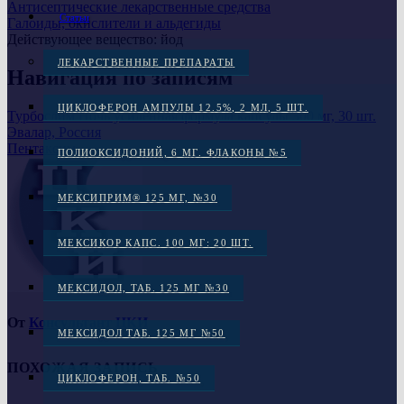
Антисептические лекарственные средства
Статьи
Галоиды, окислители и альдегиды
Действующее вещество:
йод
ЛЕКАРСТВЕННЫЕ ПРЕПАРАТЫ
Навигация по записям
ЦИКЛОФЕРОН АМПУЛЫ 12.5%, 2 МЛ, 5 ШТ.
Турбослим Ночь усиленная формула капсулы 300 мг, 30 шт.
Эвалар, Россия
Пентаксим
ПОЛИОКСИДОНИЙ, 6 МГ. ФЛАКОНЫ №5
МЕКСИПРИМ® 125 МГ, №30
МЕКСИКОР КАПС. 100 МГ: 20 ШТ.
МЕКСИДОЛ, ТАБ. 125 МГ №30
От
Консультант ЦКИ
МЕКСИДОЛ ТАБ. 125 МГ №50
ПОХОЖАЯ ЗАПИСЬ
ЦИКЛОФЕРОН, ТАБ. №50