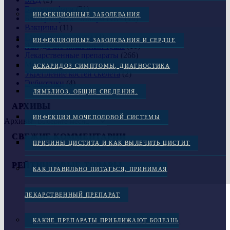
Бактериофаги
(21)
ИНФЕКЦИОННЫЕ ЗАБОЛЕВАНИЯ
Бактериофаги «Микро Ген»
(19)
Вакцины
(11)
Глазные препараты
(4)
ИНФЕКЦИОННЫЕ ЗАБОЛЕВАНИЯ И СЕРДЦЕ
Желудочно-кишечный тракт
(10)
Лекарственные препараты
(266)
Медцентр
(6)
АСКАРИДОЗ СИМПТОМЫ, ДИАГНОСТИКА
Укрепление костей скелета
(2)
Эубиотики
(4)
ЛЯМБЛИОЗ. ОБЩИЕ СВЕДЕНИЯ.
АРХИВЫ
ИНФЕКЦИИ МОЧЕПОЛОВОЙ СИСТЕМЫ
Архивы
СВЕЖИЕ КОММЕНТАРИИ
ПРИЧИНЫ ЦИСТИТА И КАК ВЫЛЕЧИТЬ ЦИСТИТ
РЕЙТИНГОВЫЕ ТОВАРЫ
КАК ПРАВИЛЬНО ПИТАТЬСЯ, ПРИНИМАЯ
ЛЕКАРСТВЕННЫЙ ПРЕПАРАТ
КАКИЕ ПРЕПАРАТЫ ПРИБЛИЖАЮТ БОЛЕЗНЬ