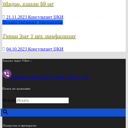
Мидзо, капли 60 мг
21.11.2023
Консультант ЦКИ
Лекарственные препараты
Гепон 2мг 1 шт. лиофилизат
04.10.2023
Консультант ЦКИ
Заказы через Viber :
Заказать через Viber +38(097)-869-72-38
Поиск по названию
Искать
×
Лекарства и препараты