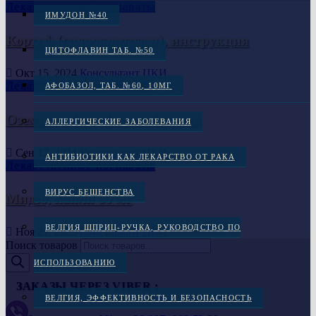
Лекарственные препараты
ИМУДОН №40
Кортеф (гидрокортизон), инструкция
ЦИТОФЛАВИН ТАБ. №50
Окт 15, 2024
Консультант ЦКИ
Лекарственные препараты
АФОБАЗОЛ, ТАБ. №60, 10МГ
Оземпик, 1 мг, 4 дозы, 1 ручка
АЛЛЕРГИЧЕСКИЕ ЗАБОЛЕВАНИЯ
Сен 17, 2024
Консультант ЦКИ
АНТИБИОТИКИ КАК ЛЕКАРСТВО ОТ РАКА
Лекарственные препараты
ВИРУС БЕШЕНСТВА
Мидзо, капли 60 мг
ВЕЛГИЯ ШПРИЦ-РУЧКА, РУКОВОДСТВО ПО
Ноя 21, 2023
Консультант ЦКИ
Поиск товаров
ИСПОЛЬЗОВАНИЮ
ЗАКАЗЫ ЧЕРЕЗ VIBER :
ВЕЛГИЯ, ЭФФЕКТИВНОСТЬ И БЕЗОПАСНОСТЬ