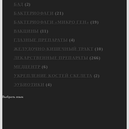
БАД
(2)
БАКТЕРИОФАГИ
(21)
БАКТЕРИОФАГИ «МИКРО ГЕН»
(19)
ВАКЦИНЫ
(11)
ГЛАЗНЫЕ ПРЕПАРАТЫ
(4)
ЖЕЛУДОЧНО-КИШЕЧНЫЙ ТРАКТ
(10)
ЛЕКАРСТВЕННЫЕ ПРЕПАРАТЫ
(266)
МЕДЦЕНТР
(6)
УКРЕПЛЕНИЕ КОСТЕЙ СКЕЛЕТА
(2)
ЭУБИОТИКИ
(4)
Выбрать язык