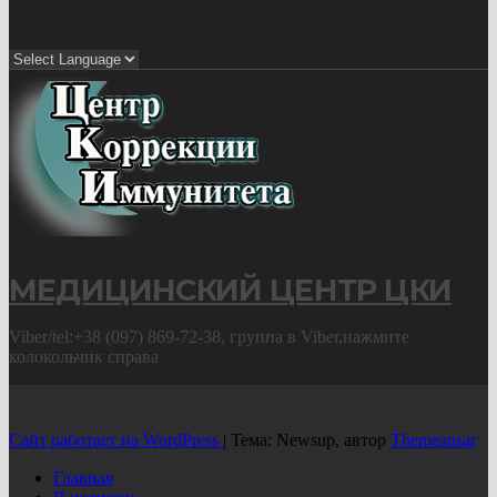
МЕДИЦИНСКИЙ ЦЕНТР ЦКИ
Viber/tel:+38 (097) 869-72-38, группа в Viber,нажмите
колокольчик справа
Сайт работает на WordPress
|
Тема: Newsup, автор
Themeansar
Главная