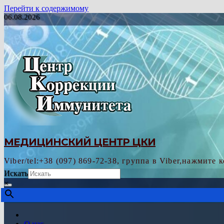
Перейти к содержимому
06.08.2026
МЕДИЦИНСКИЙ ЦЕНТР ЦКИ
Viber/tel:+38 (097) 869-72-38, группа в Viber,нажмите 
Искать
×
О нас