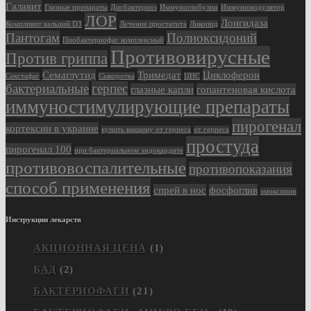
Галавит
Глазные препараты
Дисбактериоз
Иммуноглобулин
Иммуномодулятор
ЛОР
Лонгидаза
Компливит кальций D3
Лечение простатита
Ликопид
Пантогам
Полиоксидоний
Пиобактериофаг комплексный
Противовирусные
Против гриппа
Семаглутид
Тримедат
Циклоферон
Секстафаг
Сыворотка
ЦНС
бактериальные
герпес
глазные капли
гопантеновая кислота
иммуностимулирующие препараты
пирогенал
кортексин в украине
купить вакцину от герпеса
от герпеса
простуда
пирогенал 100
при бактериальном эндокардите
противовоспалительные
противопоказания
способ применения
спрей в нос
фосфоглив
эмоксипин
Инструкции лекарств
АКЦИОННАЯ ЦЕНА
(1)
БАД
(2)
БАКТЕРИОФАГИ
(21)