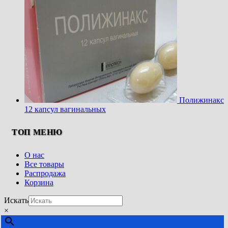
Полижинакс
12 капсул вагинальных
ТОП МЕНЮ
О нас
Все товары
Распродажа
Корзина
Искать
×