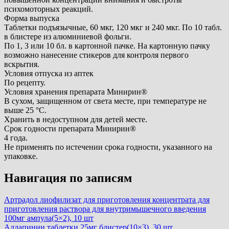
психомоторных реакций.
Форма выпуска
Таблетки подъязычные, 60 мкг, 120 мкг и 240 мкг. По 10 табл.
в блистере из алюминиевой фольги.
По 1, 3 или 10 бл. в картонной пачке. На картонную пачку
возможно нанесение стикеров для контроля первого
вскрытия.
Условия отпуска из аптек
По рецепту.
Условия хранения препарата Минирин®
В сухом, защищенном от света месте, при температуре не
выше 25 °C.
Хранить в недоступном для детей месте.
Срок годности препарата Минирин®
4 года.
Не применять по истечении срока годности, указанного на
упаковке.
Навигация по записям
Артрадол лиофилизат для приготовления концентрата для
приготовления раствора для внутримышечного введения
100мг ампула(5×2), 10 шт
Аллапинин таблетки 25мг блистер(10×3), 30 шт.