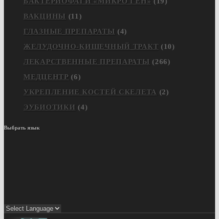
БАКТЕРИОФАГИ «МИКРО ГЕН»
(19)
ВАКЦИНЫ
(11)
ГЛАЗНЫЕ ПРЕПАРАТЫ
(4)
ЖЕЛУДОЧНО-КИШЕЧНЫЙ ТРАКТ
(10)
ЛЕКАРСТВЕННЫЕ ПРЕПАРАТЫ
(266)
МЕДЦЕНТР
(6)
УКРЕПЛЕНИЕ КОСТЕЙ СКЕЛЕТА
(2)
ЭУБИОТИКИ
(4)
Выбрать язык