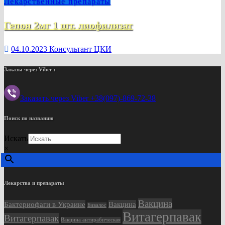
Лекарственные препараты
Гепон 2мг 1 шт. лиофилизат
04.10.2023
Консультант ЦКИ
Заказы через Viber :
Заказать через Viber +38(097)-869-72-38
Поиск по названию
Искать
×
Лекарства и препараты
Вакцина
Бактериофаги в Украине
Вакцина
Бивалос
Витагерпавак
Витагерпавак
Вакцина антирабическая