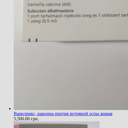
Варилрикс, вакцина против ветряной оспы живая
5,500.00
грн.