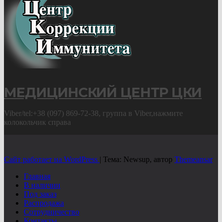
МЕДИЦИНСКИЙ ЦЕНТР ЦКИ
Viber/tel:+38 (097) 869-72-38, группа в Viber,нажмите
колокольчик справа
Сайт работает на WordPress
|
Тема: Newsup, автор
Themeansar
Главная
В наличии
Под заказ
Распродажа
Сотрудничество
Контакты