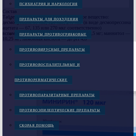
ПСИХИАТРИЯ И НАРКОЛОГИЯ
Состав
Таблетки подъязычные 1 табл.Активное вещество:
ПРЕПАРАТЫ ДЛЯ ПОХУДЕНИЯ
десмопрессин 60 мкг, 120 мкг, 240 мкг (в виде десмопрессина
ацетата — 67, 135 или 270 мкг соответственно)
вспомогательные вещества: желатин — 12,5 мг; маннитол —
ПРЕПАРАТЫ ПРОТИВОГРИБКОВЫЕ
10,25 мг; лимонная кислота — до рН 4,8
ПРОТИВОВИРУСНЫЕ ПРЕПАРАТЫ
ПРОТИВОВОСПАЛИТЕЛЬНЫЕ И
ПРОТИВОРЕВМАТИЧЕСКИЕ
ПРОТИВОПАРАЗИТАРНЫЕ ПРЕПАРАТЫ
ПРОТИВОЭПИЛЕПТИЧЕСКИЕ ПРЕПАРАТЫ
СКОРАЯ ПОМОЩЬ