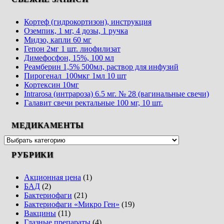
Кортеф (гидрокортизон), инструкция
Оземпик, 1 мг, 4 дозы, 1 ручка
Мидзо, капли 60 мг
Гепон 2мг 1 шт. лиофилизат
Димефосфон, 15%, 100 мл
Реамберин 1,5% 500мл, раствор для инфузий
Пирогенал 100мкг 1мл 10 шт
Кортексин 10мг
Intrarosa (интрароза) 6.5 мг. № 28 (вагинальные свечи)
Галавит свечи ректальные 100 мг, 10 шт.
МЕДИКАМЕНТЫ
РУБРИКИ
Акционная цена
(1)
БАД
(2)
Бактериофаги
(21)
Бактериофаги «Микро Ген»
(19)
Вакцины
(11)
Глазные препараты
(4)