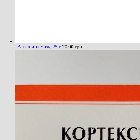
«Антивир» мазь, 25 г
70.00
грн.