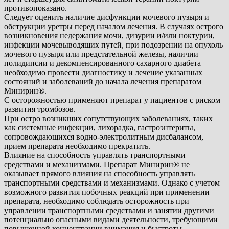
противопоказано.
Следует оценить наличие дисфункции мочевого пузыря и
обструкции уретры перед началом лечения. В случаях острого
возникновения недержания мочи, дизурии и/или ноктурии,
инфекции мочевыводящих путей, при подозрении на опухоль
мочевого пузыря или предстательной железы, наличии
полидипсии и декомпенсированного сахарного диабета
необходимо провести диагностику и лечение указанных
состояний и заболеваний до начала лечения препаратом
Минирин®.
С осторожностью применяют препарат у пациентов с риском
развития тромбозов.
При остро возникших сопутствующих заболеваниях, таких
как системные инфекции, лихорадка, гастроэнтериты,
сопровождающихся водно-электролитным дисбалансом,
прием препарата необходимо прекратить.
Влияние на способность управлять транспортными
средствами и механизмами. Препарат Минирин® не
оказывает прямого влияния на способность управлять
транспортными средствами и механизмами. Однако с учетом
возможного развития побочных реакций при применении
препарата, необходимо соблюдать осторожность при
управлении транспортными средствами и занятии другими
потенциально опасными видами деятельности, требующими
повышенной концентрации внимания и быстроты