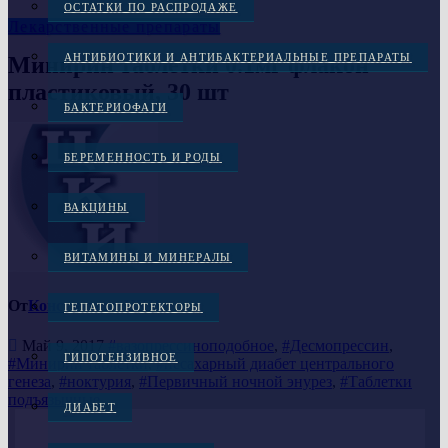
ОСТАТКИ ПО РАСПРОДАЖЕ
Лекарственные препараты
АНТИБИОТИКИ И АНТИБАКТЕРИАЛЬНЫЕ ПРЕПАРАТЫ
Минирин таблетки 0.1мг флакон
пластиковый, 30 шт
БАКТЕРИОФАГИ
БЕРЕМЕННОСТЬ И РОДЫ
ВАКЦИНЫ
ВИТАМИНЫ И МИНЕРАЛЫ
От
Консультант ЦКИ
ГЕПАТОПРОТЕКТОРЫ
Май 9, 2017
#вазопрессиноподобное
,
#Десмопрессин
,
ГИПОТЕНЗИВНОЕ
#Минирин таблетки
,
#несахарный диабет центрального
генеза
,
#ноктурия
,
#Первичный ночной энурез
,
#Таблетки
подъязычные
ДИАБЕТ